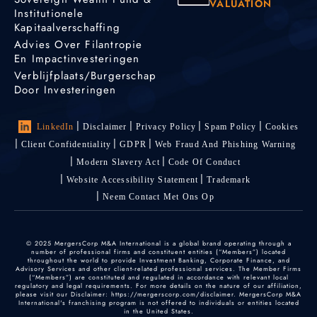
VALUATION
Institutionele
Kapitaalverschaffing
Advies Over Filantropie
En Impactinvesteringen
Verblijfplaats/burgerschap
Door Investeringen
LinkedIn
Disclaimer
Privacy Policy
Spam Policy
Cookies
Client Confidentiality
GDPR
Web Fraud And Phishing Warning
Modern Slavery Act
Code Of Conduct
Website Accessibility Statement
Trademark
Neem Contact Met Ons Op
© 2025 MergersCorp M&A International is a global brand operating through a
number of professional firms and constituent entities (“Members”) located
throughout the world to provide Investment Banking, Corporate Finance, and
Advisory Services and other client-related professional services. The Member Firms
(“Members”) are constituted and regulated in accordance with relevant local
regulatory and legal requirements. For more details on the nature of our affiliation,
please visit our Disclaimer: https://mergerscorp.com/disclaimer. MergersCorp M&A
International's franchising program is not offered to individuals or entities located
in the United States.