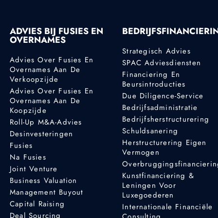
ADVIES BIJ FUSIES EN
BEDRIJFSFINANCIERI
OVERNAMES
Strategisch Advies
Advies Over Fusies En
SPAC Adviesdiensten
Overnames Aan De
Financiering En
Verkoopzijde
Beursintroducties
Advies Over Fusies En
Due Diligence-Service
Overnames Aan De
Bedrijfsadministratie
Koopzijde
Bedrijfsherstructurering
Roll-Up M&A-Advies
Schuldsanering
Desinvesteringen
Herstructurering Eigen
Fusies
Vermogen
Na Fusies
Overbruggingsfinancieri
Joint Venture
Kunstfinanciering &
Business Valuation
Leningen Voor
Management Buyout
Luxegoederen
Capital Raising
Internationale Financiële
Deal Sourcing
Consulting