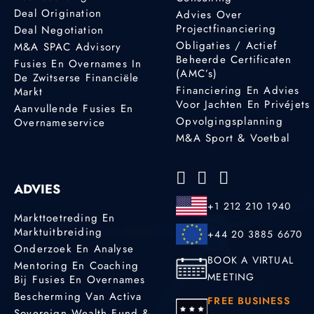
Deal Origination
Advies Over
Projectfinanciering
Deal Negotiation
Obligaties / Actief
M&A SPAC Advisory
Beheerde Certificaten
Fusies En Overnames In
(AMC’s)
De Zwitserse Financiële
Financiering En Advies
Markt
Voor Jachten En Privéjets
Aanvullende Fusies En
Opvolgingsplanning
Overnameservice
M&A Sport & Voetbal
ADVIES
+1 212 210 1940
Markttoetreding En
Marktuitbreiding
+44 20 3885 6670
Onderzoek En Analyse
BOOK A VIRTUAL
Mentoring En Coaching
MEETING
Bij Fusies En Overnames
Bescherming Van Activa
FREE BUSINESS
Sovereign Wealth Fund &