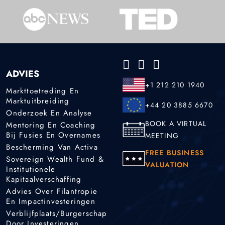
ADVIES
+1 212 210 1940
Markttoetreding En
Marktuitbreiding
+44 20 3885 6670
Onderzoek En Analyse
BOOK A VIRTUAL
Mentoring En Coaching
Bij Fusies En Overnames
MEETING
Bescherming Van Activa
FREE BUSINESS
Sovereign Wealth Fund &
VALUATION
Institutionele
Kapitaalverschaffing
Advies Over Filantropie
En Impactinvesteringen
Verblijfplaats/burgerschap
Door Investeringen