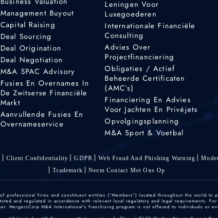
Business Valuation
Leningen Voor
Management Buyout
Luxegoederen
Capital Raising
Internationale Financiële
Consulting
Deal Sourcing
Advies Over
Deal Origination
Projectfinanciering
Deal Negotiation
Obligaties / Actief
M&A SPAC Advisory
Beheerde Certificaten
Fusies En Overnames In
(AMC’s)
De Zwitserse Financiële
Financiering En Advies
Markt
Voor Jachten En Privéjets
Aanvullende Fusies En
Opvolgingsplanning
Overnameservice
M&A Sport & Voetbal
s
Client Confidentiality
GDPR
Web Fraud And Phishing Warning
Moder
Trademark
Neem Contact Met Ons Op
 professional firms and constituent entities (“Members”) located throughout the world to p
ted and regulated in accordance with relevant local regulatory and legal requirements. For mo
r. MergersCorp M&A International's franchising program is not offered to individuals or enti