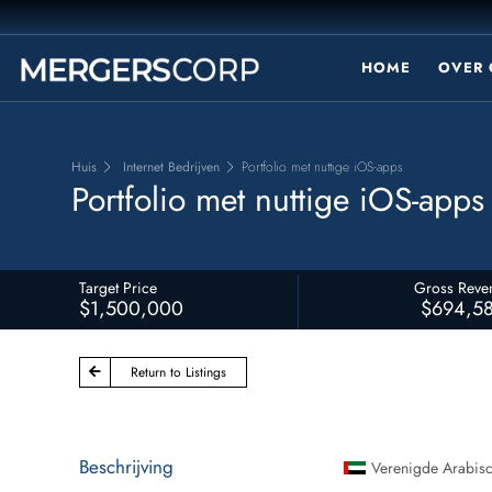
HOME
OVER 
Huis
Internet Bedrijven
Portfolio met nuttige iOS-apps
Portfolio met nuttige iOS-apps
Target Price
Gross Reve
$1,500,000
$694,5
Return to Listings
Beschrijving
Verenigde Arabisc