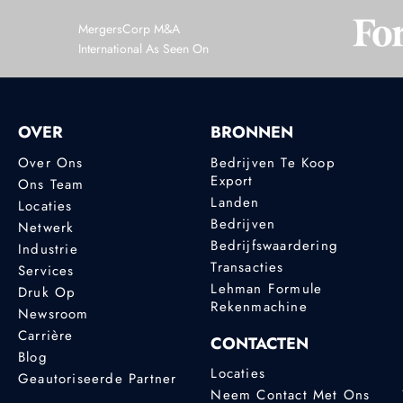
MergersCorp M&A
International As Seen On
OVER
BRONNEN
Over Ons
Bedrijven Te Koop
Export
Ons Team
Landen
Locaties
Bedrijven
Netwerk
Bedrijfswaardering
Industrie
Transacties
Services
Lehman Formule
Druk Op
Rekenmachine
Newsroom
Carrière
CONTACTEN
Blog
Locaties
Geautoriseerde Partner
Neem Contact Met Ons