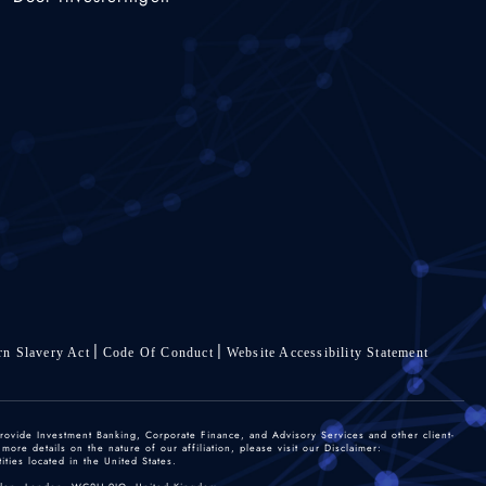
n Slavery Act
Code Of Conduct
Website Accessibility Statement
rovide Investment Banking, Corporate Finance, and Advisory Services and other client-
re details on the nature of our affiliation, please visit our Disclaimer:
ties located in the United States.