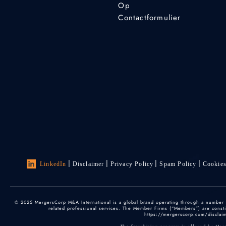
Op
Contactformulier
LinkedIn
Disclaimer
Privacy Policy
Spam Policy
Cookie
© 2025 MergersCorp M&A International is a global brand operating through a number of
related professional services. The Member Firms (“Members”) are constitu
https://mergerscorp.com/disclaime