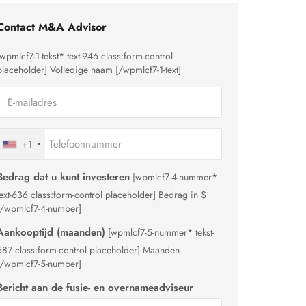
Contact M&A Advisor
[wpmlcf7-1-tekst* text-946 class:form-control
placeholder]
Volledige naam
[/wpmlcf7-1-text]
+1
Bedrag dat u kunt investeren
[wpmlcf7-4-nummer*
text-636 class:form-control placeholder]
Bedrag in $
[/wpmlcf7-4-number]
Aankooptijd (maanden)
[wpmlcf7-5-nummer* tekst-
587 class:form-control placeholder]
Maanden
[/wpmlcf7-5-number]
Bericht aan de fusie- en overnameadviseur