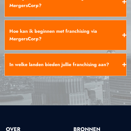
MergersCorp?
Hoe kan ik beginnen met franchising via
MergersCorp?
In welke landen bieden jullie franchising aan?
OVER
BRONNEN