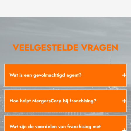
VEELGESTELDE VRAGEN
Wat is een gevolmachtigd agent?
Hoe helpt MergersCorp bij franchising?
Wat zijn de voordelen van franchising met