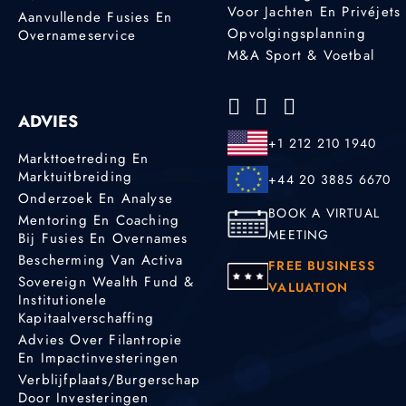
Voor Jachten En Privéjets
Aanvullende Fusies En
Opvolgingsplanning
Overnameservice
M&A Sport & Voetbal
ADVIES
+1 212 210 1940
Markttoetreding En
Marktuitbreiding
+44 20 3885 6670
Onderzoek En Analyse
BOOK A VIRTUAL
Mentoring En Coaching
MEETING
Bij Fusies En Overnames
Bescherming Van Activa
FREE BUSINESS
Sovereign Wealth Fund &
VALUATION
Institutionele
Kapitaalverschaffing
Advies Over Filantropie
En Impactinvesteringen
Verblijfplaats/burgerschap
Door Investeringen