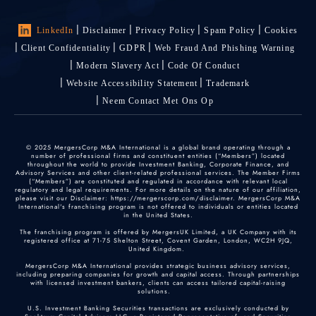
LinkedIn
Disclaimer
Privacy Policy
Spam Policy
Cookies
Client Confidentiality
GDPR
Web Fraud And Phishing Warning
Modern Slavery Act
Code Of Conduct
Website Accessibility Statement
Trademark
Neem Contact Met Ons Op
© 2025 MergersCorp M&A International is a global brand operating through a
number of professional firms and constituent entities (“Members”) located
throughout the world to provide Investment Banking, Corporate Finance, and
Advisory Services and other client-related professional services. The Member Firms
(“Members”) are constituted and regulated in accordance with relevant local
regulatory and legal requirements. For more details on the nature of our affiliation,
please visit our Disclaimer: https://mergerscorp.com/disclaimer. MergersCorp M&A
International's franchising program is not offered to individuals or entities located
in the United States.
The franchising program is offered by MergersUK Limited, a UK Company with its
registered office at 71-75 Shelton Street, Covent Garden, London, WC2H 9JQ,
United Kingdom.
MergersCorp M&A International provides strategic business advisory services,
including preparing companies for growth and capital access. Through partnerships
with licensed investment bankers, clients can access tailored capital-raising
solutions.
U.S. Investment Banking Securities transactions are exclusively conducted by