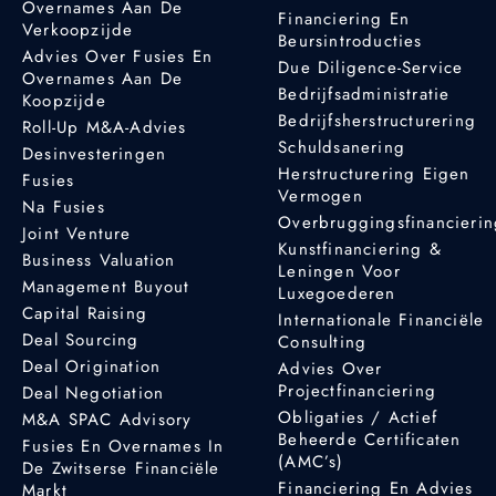
Overnames Aan De
Financiering En
Verkoopzijde
Beursintroducties
Advies Over Fusies En
Due Diligence-Service
Overnames Aan De
Bedrijfsadministratie
Koopzijde
Bedrijfsherstructurering
Roll-Up M&A-Advies
Schuldsanering
Desinvesteringen
Herstructurering Eigen
Fusies
Vermogen
Na Fusies
Overbruggingsfinancieri
Joint Venture
Kunstfinanciering &
Business Valuation
Leningen Voor
Management Buyout
Luxegoederen
Capital Raising
Internationale Financiële
Deal Sourcing
Consulting
Deal Origination
Advies Over
Projectfinanciering
Deal Negotiation
Obligaties / Actief
M&A SPAC Advisory
Beheerde Certificaten
Fusies En Overnames In
(AMC’s)
De Zwitserse Financiële
Financiering En Advies
Markt