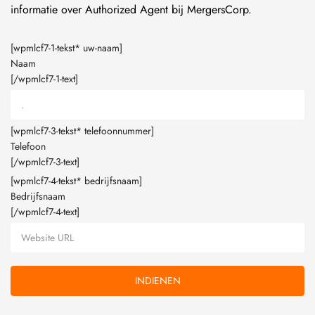
informatie over Authorized Agent bij MergersCorp.
[wpmlcf7-1-tekst* uw-naam]
Naam
[/wpmlcf7-1-text]
[wpmlcf7-3-tekst* telefoonnummer]
Telefoon
[/wpmlcf7-3-text]
[wpmlcf7-4-tekst* bedrijfsnaam]
Bedrijfsnaam
[/wpmlcf7-4-text]