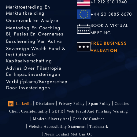
+1 212 210 1940
Markttoetreding En
Marktuitbreiding
+44 20 3885 6670
Onderzoek En Analyse
BOOK A VIRTUAL
Mentoring En Coaching
MEETING
Bij Fusies En Overnames
Bescherming Van Activa
FREE BUSINESS
Sovereign Wealth Fund &
VALUATION
Institutionele
Kapitaalverschaffing
Advies Over Filantropie
En Impactinvesteringen
Verblijfplaats/burgerschap
Door Investeringen
LinkedIn
Disclaimer
Privacy Policy
Spam Policy
Cookies
Client Confidentiality
GDPR
Web Fraud And Phishing Warning
Modern Slavery Act
Code Of Conduct
Website Accessibility Statement
Trademark
Neem Contact Met Ons Op