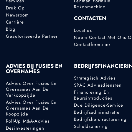
Services
Lehman Formule
Rekenmachine
Druk Op
Newsroom
CONTACTEN
Carrière
Blog
Locaties
Geautoriseerde Partner
Neem Contact Met Ons 
Contactformulier
ADVIES BIJ FUSIES EN
BEDRIJFSFINANCIERI
OVERNAMES
Strategisch Advies
Advies Over Fusies En
SPAC Adviesdiensten
Overnames Aan De
Financiering En
Verkoopzijde
Beursintroducties
Advies Over Fusies En
Due Diligence-Service
Overnames Aan De
Bedrijfsadministratie
Koopzijde
Bedrijfsherstructurering
Roll-Up M&A-Advies
Schuldsanering
Desinvesteringen