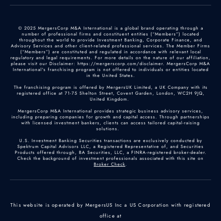
© 2025 MergersCorp M&A International is a global brand operating through a
number of professional firms and constituent entities (“Members”) located
throughout the world to provide Investment Banking, Corporate Finance, and
Advisory Services and other client-related professional services. The Member Firms
(“Members”) are constituted and regulated in accordance with relevant local
regulatory and legal requirements. For more details on the nature of our affiliation,
please visit our Disclaimer: https://mergerscorp.com/disclaimer. MergersCorp M&A
International's franchising program is not offered to individuals or entities located
in the United States.
The franchising program is offered by MergersUK Limited, a UK Company with its
registered office at 71-75 Shelton Street, Covent Garden, London, WC2H 9JQ,
United Kingdom.
MergersCorp M&A International provides strategic business advisory services,
including preparing companies for growth and capital access. Through partnerships
with licensed investment bankers, clients can access tailored capital-raising
solutions.
U.S. Investment Banking Securities transactions are exclusively conducted by
Spektrum Capital Advisors LLC, a Registered Representative of, and Securities
Products offered through, BA Securities, LLC, a FINRA-registered broker-dealer.
Check the background of investment professionals associated with this site on
Broker Check
.
This website is operated by MergersUS Inc a US Corporation with registered
office at