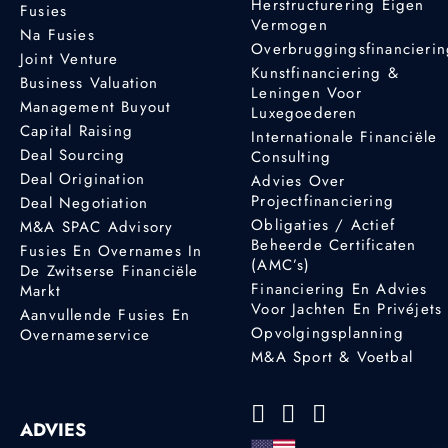
Herstructurering Eigen
Fusies
Vermogen
Na Fusies
Overbruggingsfinancieri
Joint Venture
Kunstfinanciering &
Business Valuation
Leningen Voor
Management Buyout
Luxegoederen
Capital Raising
Internationale Financiële
Deal Sourcing
Consulting
Deal Origination
Advies Over
Projectfinanciering
Deal Negotiation
Obligaties / Actief
M&A SPAC Advisory
Beheerde Certificaten
Fusies En Overnames In
(AMC’s)
De Zwitserse Financiële
Financiering En Advies
Markt
Voor Jachten En Privéjets
Aanvullende Fusies En
Opvolgingsplanning
Overnameservice
M&A Sport & Voetbal
ADVIES