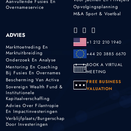
Aanvullende Fusies En
Opvolgingsplanning
Overnameservice
M&A Sport & Voetbal
ADVIES
+1 212 210 1940
Markttoetreding En
Marktuitbreiding
+44 20 3885 6670
Onderzoek En Analyse
BOOK A VIRTUAL
Mentoring En Coaching
MEETING
Bij Fusies En Overnames
Bescherming Van Activa
FREE BUSINESS
Sovereign Wealth Fund &
VALUATION
Institutionele
Kapitaalverschaffing
Advies Over Filantropie
En Impactinvesteringen
Verblijfplaats/burgerschap
Door Investeringen