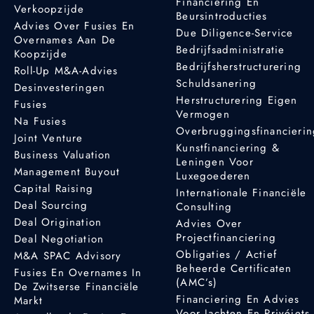
Financiering En
Verkoopzijde
Beursintroducties
Advies Over Fusies En
Due Diligence-Service
Overnames Aan De
Bedrijfsadministratie
Koopzijde
Bedrijfsherstructurering
Roll-Up M&A-Advies
Schuldsanering
Desinvesteringen
Herstructurering Eigen
Fusies
Vermogen
Na Fusies
Overbruggingsfinancieri
Joint Venture
Kunstfinanciering &
Business Valuation
Leningen Voor
Management Buyout
Luxegoederen
Capital Raising
Internationale Financiële
Deal Sourcing
Consulting
Deal Origination
Advies Over
Projectfinanciering
Deal Negotiation
Obligaties / Actief
M&A SPAC Advisory
Beheerde Certificaten
Fusies En Overnames In
(AMC’s)
De Zwitserse Financiële
Financiering En Advies
Markt
Voor Jachten En Privéjets