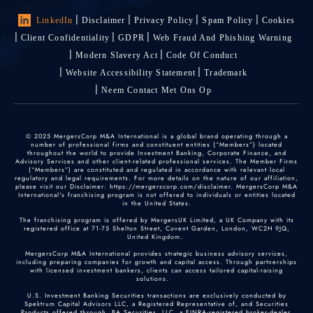
LinkedIn
Disclaimer
Privacy Policy
Spam Policy
Cookies
Client Confidentiality
GDPR
Web Fraud And Phishing Warning
Modern Slavery Act
Code Of Conduct
Website Accessibility Statement
Trademark
Neem Contact Met Ons Op
© 2025 MergersCorp M&A International is a global brand operating through a
number of professional firms and constituent entities (“Members”) located
throughout the world to provide Investment Banking, Corporate Finance, and
Advisory Services and other client-related professional services. The Member Firms
(“Members”) are constituted and regulated in accordance with relevant local
regulatory and legal requirements. For more details on the nature of our affiliation,
please visit our Disclaimer: https://mergerscorp.com/disclaimer. MergersCorp M&A
International's franchising program is not offered to individuals or entities located
in the United States.
The franchising program is offered by MergersUK Limited, a UK Company with its
registered office at 71-75 Shelton Street, Covent Garden, London, WC2H 9JQ,
United Kingdom.
MergersCorp M&A International provides strategic business advisory services,
including preparing companies for growth and capital access. Through partnerships
with licensed investment bankers, clients can access tailored capital-raising
solutions.
U.S. Investment Banking Securities transactions are exclusively conducted by
Spektrum Capital Advisors LLC, a Registered Representative of, and Securities
Products offered through, BA Securities, LLC, a FINRA-registered broker-dealer.