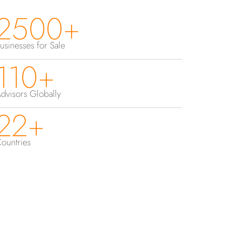
2500+
usinesses for Sale
110+
dvisors Globally
22+
ountries