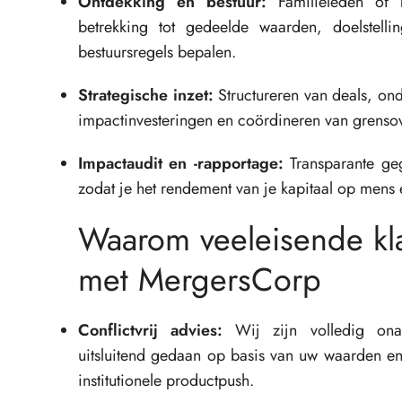
Ontdekking en bestuur:
Familieleden of 
betrekking tot gedeelde waarden, doelstelli
bestuursregels bepalen.
Strategische inzet:
Structureren van deals, on
impactinvesteringen en coördineren van grensov
Impactaudit en -rapportage:
Transparante geg
zodat je het rendement van je kapitaal op mens e
Waarom veeleisende kl
met MergersCorp
Conflictvrij advies:
Wij zijn volledig onaf
uitsluitend gedaan op basis van uw waarden en 
institutionele productpush.