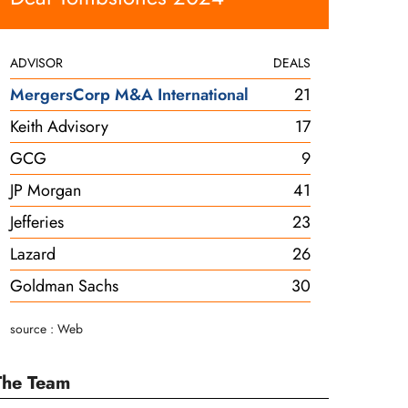
ADVISOR
DEALS
MergersCorp M&A International
21
Keith Advisory
17
GCG
9
JP Morgan
41
Jefferies
23
Lazard
26
Goldman Sachs
30
source : Web
The Team