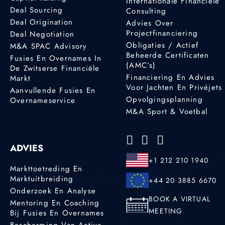
Internationale Financiële
Deal Sourcing
Consulting
Deal Origination
Advies Over
Projectfinanciering
Deal Negotiation
Obligaties / Actief
M&A SPAC Advisory
Beheerde Certificaten
Fusies En Overnames In
(AMC’s)
De Zwitserse Financiële
Financiering En Advies
Markt
Voor Jachten En Privéjets
Aanvullende Fusies En
Opvolgingsplanning
Overnameservice
M&A Sport & Voetbal
ADVIES
+1 212 210 1940
Markttoetreding En
Marktuitbreiding
+44 20 3885 6670
Onderzoek En Analyse
BOOK A VIRTUAL
Mentoring En Coaching
MEETING
Bij Fusies En Overnames