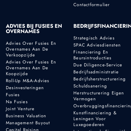
Contactformulier
ADVIES BIJ FUSIES EN
BEDRIJFSFINANCIERI
OVERNAMES
Strategisch Advies
Advies Over Fusies En
SPAC Adviesdiensten
Overnames Aan De
Financiering En
Verkoopzijde
Beursintroducties
Advies Over Fusies En
Due Diligence-Service
Overnames Aan De
Bedrijfsadministratie
Koopzijde
Bedrijfsherstructurering
Roll-Up M&A-Advies
Schuldsanering
Desinvesteringen
Herstructurering Eigen
Fusies
Vermogen
Na Fusies
Overbruggingsfinancieri
Joint Venture
Kunstfinanciering &
Business Valuation
Leningen Voor
Management Buyout
Luxegoederen
Capital Raising