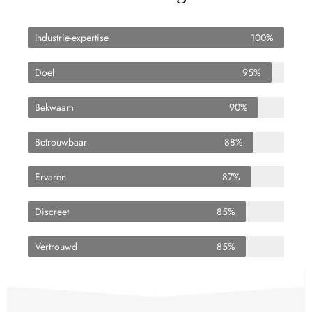
Industrie-expertise
100%
Doel
95%
Bekwaam
90%
Betrouwbaar
88%
Ervaren
87%
Discreet
85%
Vertrouwd
85%