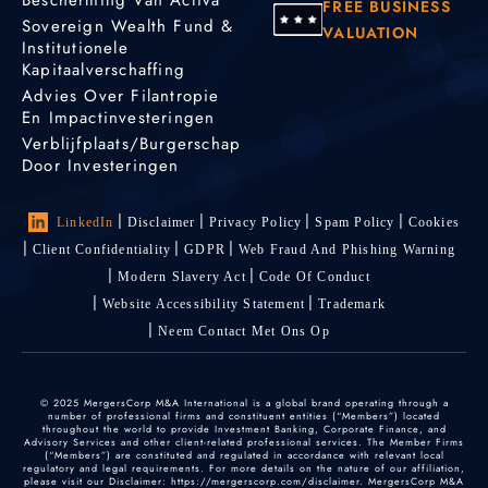
Bescherming Van Activa
FREE BUSINESS
Sovereign Wealth Fund &
VALUATION
Institutionele
Kapitaalverschaffing
Advies Over Filantropie
En Impactinvesteringen
Verblijfplaats/burgerschap
Door Investeringen
LinkedIn
Disclaimer
Privacy Policy
Spam Policy
Cookies
Client Confidentiality
GDPR
Web Fraud And Phishing Warning
Modern Slavery Act
Code Of Conduct
Website Accessibility Statement
Trademark
Neem Contact Met Ons Op
© 2025 MergersCorp M&A International is a global brand operating through a
number of professional firms and constituent entities (“Members”) located
throughout the world to provide Investment Banking, Corporate Finance, and
Advisory Services and other client-related professional services. The Member Firms
(“Members”) are constituted and regulated in accordance with relevant local
regulatory and legal requirements. For more details on the nature of our affiliation,
please visit our Disclaimer: https://mergerscorp.com/disclaimer. MergersCorp M&A