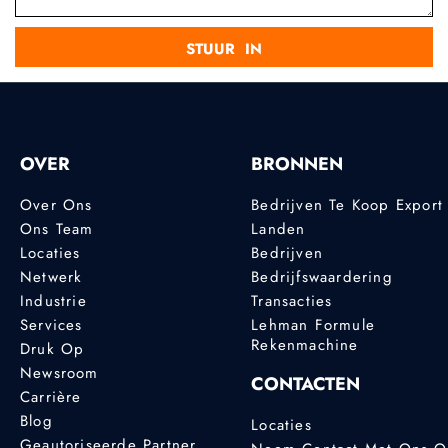
OVER
BRONNEN
Over Ons
Bedrijven Te Koop Export
Ons Team
Landen
Locaties
Bedrijven
Netwerk
Bedrijfswaardering
Industrie
Transacties
Services
Lehman Formule
Rekenmachine
Druk Op
Newsroom
CONTACTEN
Carrière
Blog
Locaties
Geautoriseerde Partner