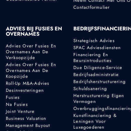
Neem Contact Met Ons 
Contactformulier
ADVIES BIJ FUSIES EN
BEDRIJFSFINANCIERI
OVERNAMES
Strategisch Advies
Advies Over Fusies En
SPAC Adviesdiensten
Overnames Aan De
Financiering En
Verkoopzijde
Beursintroducties
Advies Over Fusies En
Due Diligence-Service
Overnames Aan De
Bedrijfsadministratie
Koopzijde
Bedrijfsherstructurering
Roll-Up M&A-Advies
Schuldsanering
Desinvesteringen
Herstructurering Eigen
Fusies
Vermogen
Na Fusies
Overbruggingsfinancieri
Joint Venture
Kunstfinanciering &
Business Valuation
Leningen Voor
Management Buyout
Luxegoederen