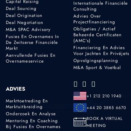
Capital Raising
Internationale Financiële
Deal Sourcing
Consulting
Deal Origination
Advies Over
Projectfinanciering
Deal Negotiation
Obligaties / Actief
M&A SPAC Advisory
Beheerde Certificaten
Fusies En Overnames In
(AMC’s)
De Zwitserse Financiële
Financiering En Advies
Markt
Voor Jachten En Privéjets
Aanvullende Fusies En
Opvolgingsplanning
Overnameservice
M&A Sport & Voetbal
ADVIES
+1 212 210 1940
Markttoetreding En
Marktuitbreiding
+44 20 3885 6670
Onderzoek En Analyse
BOOK A VIRTUAL
Mentoring En Coaching
MEETING
Bij Fusies En Overnames