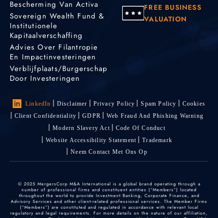
Bescherming Van Activa
FREE BUSINESS
Sovereign Wealth Fund &
VALUATION
Institutionele
Kapitaalverschaffing
Advies Over Filantropie
En Impactinvesteringen
Verblijfplaats/burgerschap
Door Investeringen
LinkedIn
Disclaimer
Privacy Policy
Spam Policy
Cookies
Client Confidentiality
GDPR
Web Fraud And Phishing Warning
Modern Slavery Act
Code Of Conduct
Website Accessibility Statement
Trademark
Neem Contact Met Ons Op
© 2025 MergersCorp M&A International is a global brand operating through a
number of professional firms and constituent entities (“Members”) located
throughout the world to provide Investment Banking, Corporate Finance, and
Advisory Services and other client-related professional services. The Member Firms
(“Members”) are constituted and regulated in accordance with relevant local
regulatory and legal requirements. For more details on the nature of our affiliation,