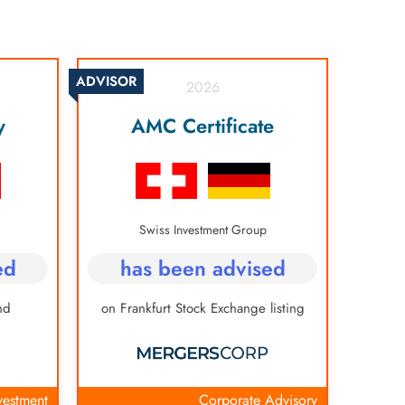
ADVISOR
2026
y
AMC Certificate
Swiss Investment Group
ed
has been advised
nd
on Frankfurt Stock Exchange listing
vestment
Corporate Advisory