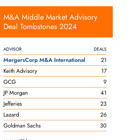
M&A Middle Market Advisory
Deal Tombstones 2024
ADVISOR
DEALS
MergersCorp M&A International
21
Keith Advisory
17
GCG
9
JP Morgan
41
Jefferies
23
Lazard
26
Goldman Sachs
30