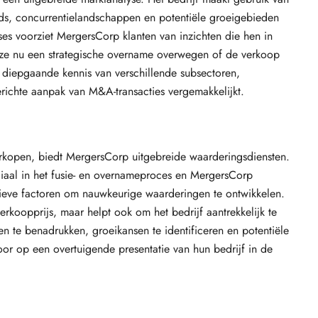
s, concurrentielandschappen en potentiële groeigebieden
es voorziet MergersCorp klanten van inzichten die hen in
f ze nu een strategische overname overwegen of de verkoop
s diepgaande kennis van verschillende subsectoren,
erichte aanpak van M&A-transacties vergemakkelijkt.
verkopen, biedt MergersCorp uitgebreide waarderingsdiensten.
uciaal in het fusie- en overnameproces en MergersCorp
atieve factoren om nauwkeurige waarderingen te ontwikkelen.
erkoopprijs, maar helpt ook om het bedrijf aantrekkelijk te
en te benadrukken, groeikansen te identificeren en potentiële
oor op een overtuigende presentatie van hun bedrijf in de