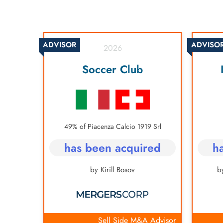
ADVISOR
ADVISO
2026
y
Soccer Club
49% of Piacenza Calcio 1919 Srl
th
has been acquired
h
bH
by Kirill Bosov
b
Advisory
Sell Side M&A Advisor