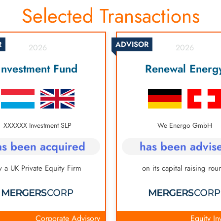
Selected Transactions
R
ADVISOR
2026
2026
Investment Fund
Renewal Energ
XXXXXX Investment SLP
We Energo GmbH
as been acquired
has been advis
y a UK Private Equity Firm
on its capital raising rou
Corporate Advisory
Equity In