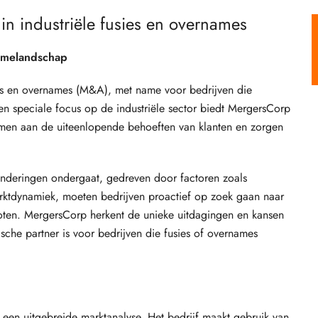
in industriële fusies en overnames
namelandschap
es en overnames (M&A), met name voor bedrijven die
een speciale focus op de industriële sector biedt MergersCorp
men aan de uiteenlopende behoeften van klanten en zorgen
eranderingen ondergaat, gedreven door factoren zoals
rktdynamiek, moeten bedrijven proactief op zoek gaan naar
oten. MergersCorp herkent de unieke uitdagingen en kansen
ische partner is voor bedrijven die fusies of overnames
 een uitgebreide marktanalyse. Het bedrijf maakt gebruik van