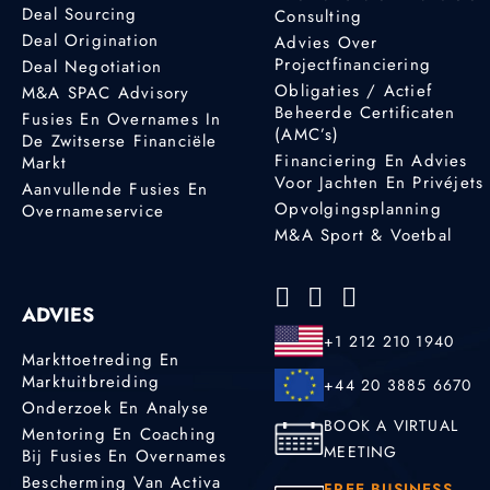
Deal Sourcing
Consulting
Deal Origination
Advies Over
Projectfinanciering
Deal Negotiation
Obligaties / Actief
M&A SPAC Advisory
Beheerde Certificaten
Fusies En Overnames In
(AMC’s)
De Zwitserse Financiële
Financiering En Advies
Markt
Voor Jachten En Privéjets
Aanvullende Fusies En
Opvolgingsplanning
Overnameservice
M&A Sport & Voetbal
ADVIES
+1 212 210 1940
Markttoetreding En
Marktuitbreiding
+44 20 3885 6670
Onderzoek En Analyse
BOOK A VIRTUAL
Mentoring En Coaching
MEETING
Bij Fusies En Overnames
Bescherming Van Activa
FREE BUSINESS