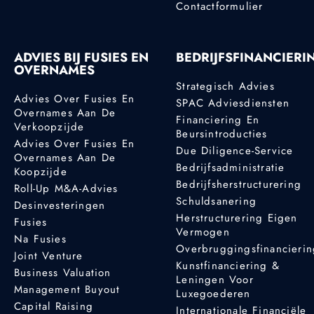
Contactformulier
ADVIES BIJ FUSIES EN
BEDRIJFSFINANCIERI
OVERNAMES
Strategisch Advies
Advies Over Fusies En
SPAC Adviesdiensten
Overnames Aan De
Financiering En
Verkoopzijde
Beursintroducties
Advies Over Fusies En
Due Diligence-Service
Overnames Aan De
Bedrijfsadministratie
Koopzijde
Bedrijfsherstructurering
Roll-Up M&A-Advies
Schuldsanering
Desinvesteringen
Herstructurering Eigen
Fusies
Vermogen
Na Fusies
Overbruggingsfinancieri
Joint Venture
Kunstfinanciering &
Business Valuation
Leningen Voor
Management Buyout
Luxegoederen
Capital Raising
Internationale Financiële