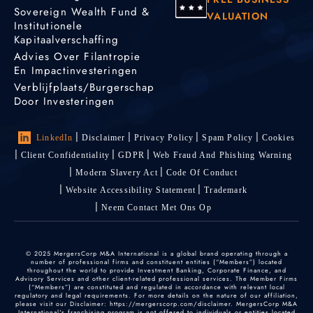
Sovereign Wealth Fund &
VALUATION
Institutionele
Kapitaalverschaffing
Advies Over Filantropie
En Impactinvesteringen
Verblijfplaats/burgerschap
Door Investeringen
LinkedIn
Disclaimer
Privacy Policy
Spam Policy
Cookies
Client Confidentiality
GDPR
Web Fraud And Phishing Warning
Modern Slavery Act
Code Of Conduct
Website Accessibility Statement
Trademark
Neem Contact Met Ons Op
© 2025 MergersCorp M&A International is a global brand operating through a
number of professional firms and constituent entities (“Members”) located
throughout the world to provide Investment Banking, Corporate Finance, and
Advisory Services and other client-related professional services. The Member Firms
(“Members”) are constituted and regulated in accordance with relevant local
regulatory and legal requirements. For more details on the nature of our affiliation,
please visit our Disclaimer: https://mergerscorp.com/disclaimer. MergersCorp M&A
International's franchising program is not offered to individuals or entities located