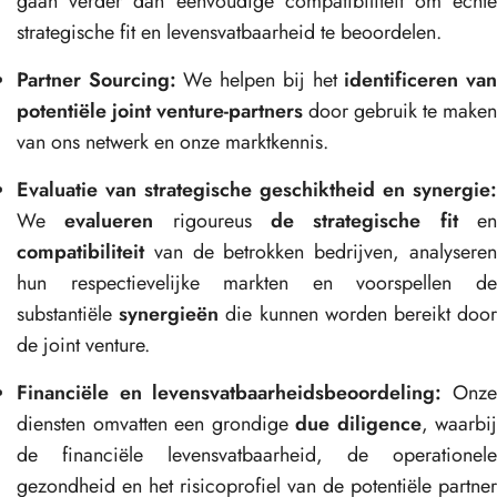
gaan verder dan eenvoudige compatibiliteit om echte
strategische fit en levensvatbaarheid te beoordelen.
Partner Sourcing:
We helpen bij het
identificeren va
potentiële joint venture-partners
door gebruik te maken
van ons netwerk en onze marktkennis.
Evaluatie van strategische geschiktheid en synergie:
We
evalueren
rigoureus
de strategische fit
e
compatibiliteit
van de betrokken bedrijven, analyseren
hun respectievelijke markten en voorspellen de
substantiële
synergieën
die kunnen worden bereikt doo
de joint venture.
Financiële en levensvatbaarheidsbeoordeling:
Onz
diensten omvatten een grondige
due diligence
, waarbij
de financiële levensvatbaarheid, de operationele
gezondheid en het risicoprofiel van de potentiële partner