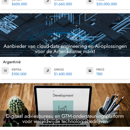
$600,000
$1,660,000
$20,000,000
Aanbieder van cloud-data-engineering en AI-oplossingen
voor de Amerikaanse markt
Argentinië
EBITDA
GROSS
PRICE
$100,000
$1,600,000
TBD
Digitaal adviesbureau en GTM-ondersteuningsplatform
voor wereldwijde technologiebedrijven