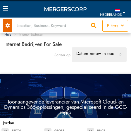
NEDERLANDS
Filters
Huis
Internet Bedrijven
Internet Bedrijven For Sale
Datum nieuw in oud
Sorteer op:
Toonaangevende leverancier van Microsoft Cloud- en
Dynamics 365-oplossingen, gespecialiseerd in de GCC-
regio
Jordan
EBITDA
GROSS
PRICE