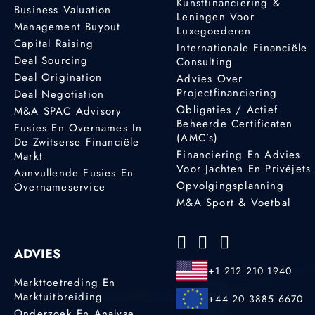
Kunstfinanciering &
Business Valuation
Leningen Voor
Management Buyout
Luxegoederen
Capital Raising
Internationale Financiële
Deal Sourcing
Consulting
Deal Origination
Advies Over
Projectfinanciering
Deal Negotiation
Obligaties / Actief
M&A SPAC Advisory
Beheerde Certificaten
Fusies En Overnames In
(AMC’s)
De Zwitserse Financiële
Financiering En Advies
Markt
Voor Jachten En Privéjets
Aanvullende Fusies En
Opvolgingsplanning
Overnameservice
M&A Sport & Voetbal
ADVIES
+1 212 210 1940
Markttoetreding En
Marktuitbreiding
+44 20 3885 6670
Onderzoek En Analyse