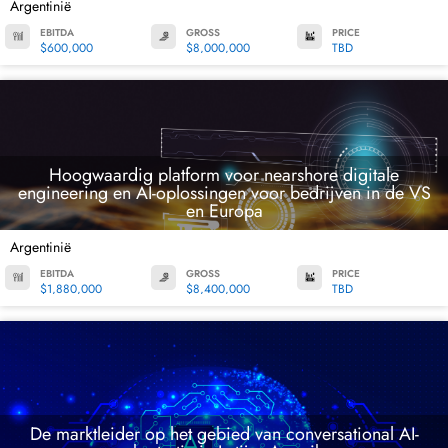
Argentinië
EBITDA
GROSS
PRICE
$600,000
$8,000,000
TBD
Hoogwaardig platform voor nearshore digitale
engineering en AI-oplossingen voor bedrijven in de VS
en Europa
Argentinië
EBITDA
GROSS
PRICE
$1,880,000
$8,400,000
TBD
De marktleider op het gebied van conversational AI-