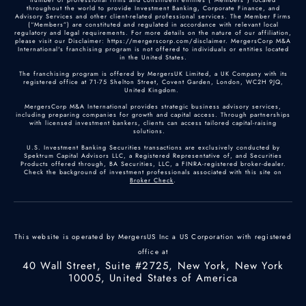
throughout the world to provide Investment Banking, Corporate Finance, and
Advisory Services and other client-related professional services. The Member Firms
(“Members”) are constituted and regulated in accordance with relevant local
regulatory and legal requirements. For more details on the nature of our affiliation,
please visit our Disclaimer: https://mergerscorp.com/disclaimer. MergersCorp M&A
International's franchising program is not offered to individuals or entities located
in the United States.
The franchising program is offered by MergersUK Limited, a UK Company with its
registered office at 71-75 Shelton Street, Covent Garden, London, WC2H 9JQ,
United Kingdom.
MergersCorp M&A International provides strategic business advisory services,
including preparing companies for growth and capital access. Through partnerships
with licensed investment bankers, clients can access tailored capital-raising
solutions.
U.S. Investment Banking Securities transactions are exclusively conducted by
Spektrum Capital Advisors LLC, a Registered Representative of, and Securities
Products offered through, BA Securities, LLC, a FINRA-registered broker-dealer.
Check the background of investment professionals associated with this site on
Broker Check
.
This website is operated by MergersUS Inc a US Corporation with registered
office at
40 Wall Street, Suite #2725, New York, New York
10005, United States of America