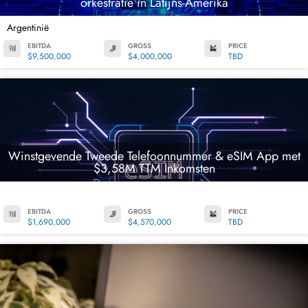
orkestratie in Latijns-Amerika
Argentinië
EBITDA
GROSS
PRICE
$9,500,000
$4,000,000
TBD
Winstgevende Tweede Telefoonnummer & eSIM App met
$3,58M TTM Inkomsten
EBITDA
GROSS
PRICE
$1,690,000
$4,570,000
TBD