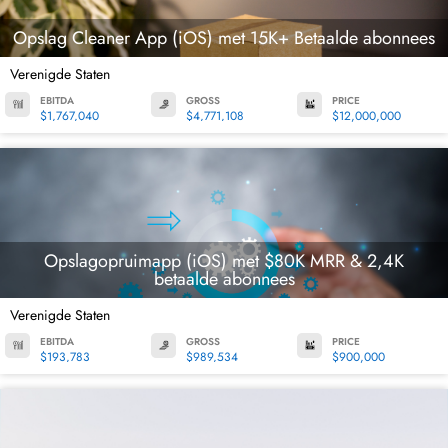
Opslag Cleaner App (iOS) met 15K+ Betaalde abonnees
Verenigde Staten
EBITDA
GROSS
PRICE
$1,767,040
$4,771,108
$12,000,000
Opslagopruimapp (iOS) met $80K MRR & 2,4K
betaalde abonnees
Verenigde Staten
EBITDA
GROSS
PRICE
$193,783
$989,534
$900,000