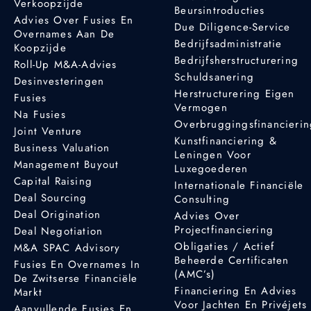
Verkoopzijde
Beursintroducties
Advies Over Fusies En
Due Diligence-Service
Overnames Aan De
Bedrijfsadministratie
Koopzijde
Bedrijfsherstructurering
Roll-Up M&A-Advies
Schuldsanering
Desinvesteringen
Herstructurering Eigen
Fusies
Vermogen
Na Fusies
Overbruggingsfinancieri
Joint Venture
Kunstfinanciering &
Business Valuation
Leningen Voor
Management Buyout
Luxegoederen
Capital Raising
Internationale Financiële
Deal Sourcing
Consulting
Deal Origination
Advies Over
Projectfinanciering
Deal Negotiation
Obligaties / Actief
M&A SPAC Advisory
Beheerde Certificaten
Fusies En Overnames In
(AMC’s)
De Zwitserse Financiële
Financiering En Advies
Markt
Voor Jachten En Privéjets
Aanvullende Fusies En