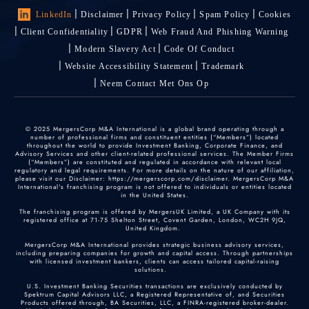
LinkedIn
Disclaimer
Privacy Policy
Spam Policy
Cookies
Client Confidentiality
GDPR
Web Fraud And Phishing Warning
Modern Slavery Act
Code Of Conduct
Website Accessibility Statement
Trademark
Neem Contact Met Ons Op
© 2025 MergersCorp M&A International is a global brand operating through a
number of professional firms and constituent entities (“Members”) located
throughout the world to provide Investment Banking, Corporate Finance, and
Advisory Services and other client-related professional services. The Member Firms
(“Members”) are constituted and regulated in accordance with relevant local
regulatory and legal requirements. For more details on the nature of our affiliation,
please visit our Disclaimer: https://mergerscorp.com/disclaimer. MergersCorp M&A
International's franchising program is not offered to individuals or entities located
in the United States.
The franchising program is offered by MergersUK Limited, a UK Company with its
registered office at 71-75 Shelton Street, Covent Garden, London, WC2H 9JQ,
United Kingdom.
MergersCorp M&A International provides strategic business advisory services,
including preparing companies for growth and capital access. Through partnerships
with licensed investment bankers, clients can access tailored capital-raising
solutions.
U.S. Investment Banking Securities transactions are exclusively conducted by
Spektrum Capital Advisors LLC, a Registered Representative of, and Securities
Products offered through, BA Securities, LLC, a FINRA-registered broker-dealer.