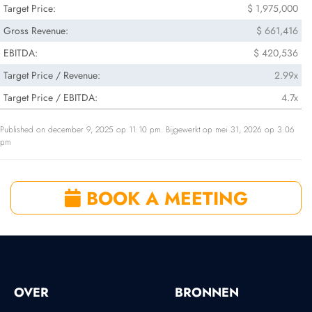
Target Price:
$ 1,975,000
Gross Revenue:
$ 661,416
EBITDA:
$ 420,536
Target Price / Revenue:
2.99x
Target Price / EBITDA:
4.7x
Published on december 9, 2025 op 11:10 pm. Bijgewerkt op mei 31, 2026 op 3:06
pm
BOOK A MEETING
OVER
BRONNEN