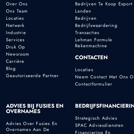
Over Ons
Bedrijven Te Koop Export
Ons Team
Landen
Locaties
Bedrijven
Netwerk
Bedrijfswaardering
Industrie
Transacties
Services
Lehman Formule
Rekenmachine
Druk Op
Newsroom
CONTACTEN
Carrière
Blog
Locaties
Geautoriseerde Partner
Neem Contact Met Ons 
Contactformulier
ADVIES BIJ FUSIES EN
BEDRIJFSFINANCIERI
OVERNAMES
Strategisch Advies
Advies Over Fusies En
SPAC Adviesdiensten
Overnames Aan De
Financiering En