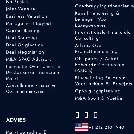
Na Fusies
Overbruggingsfinancieri
Joint Venture
Kunstfinanciering &
Business Valuation
Leningen Voor
Management Buyout
Luxegoederen
Capital Raising
Internationale Financiële
Deal Sourcing
Consulting
Deal Origination
Advies Over
Projectfinanciering
Deal Negotiation
Obligaties / Actief
M&A SPAC Advisory
Beheerde Certificaten
Fusies En Overnames In
(AMC’s)
De Zwitserse Financiële
Financiering En Advies
Markt
Voor Jachten En Privéjets
Aanvullende Fusies En
Opvolgingsplanning
Overnameservice
M&A Sport & Voetbal
ADVIES
+1 212 210 1940
Markttoetreding En