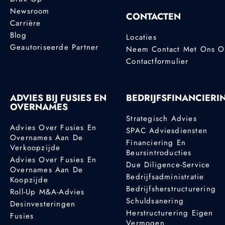
Newsroom
CONTACTEN
Carrière
Blog
Locaties
Geautoriseerde Partner
Neem Contact Met Ons 
Contactformulier
ADVIES BIJ FUSIES EN
BEDRIJFSFINANCIERI
OVERNAMES
Strategisch Advies
Advies Over Fusies En
SPAC Adviesdiensten
Overnames Aan De
Financiering En
Verkoopzijde
Beursintroducties
Advies Over Fusies En
Due Diligence-Service
Overnames Aan De
Bedrijfsadministratie
Koopzijde
Bedrijfsherstructurering
Roll-Up M&A-Advies
Schuldsanering
Desinvesteringen
Herstructurering Eigen
Fusies
Vermogen