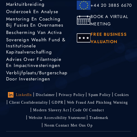
Marktuitbreiding
+44 20 3885 6670
Onderzoek En Analyse
BOOK A VIRTUAL
Mentoring En Coaching
MEETING
Bij Fusies En Overnames
Bescherming Van Activa
FREE BUSINESS
Sovereign Wealth Fund &
VALUATION
Institutionele
Kapitaalverschaffing
Advies Over Filantropie
En Impactinvesteringen
Verblijfplaats/burgerschap
Door Investeringen
LinkedIn
Disclaimer
Privacy Policy
Spam Policy
Cookies
Client Confidentiality
GDPR
Web Fraud And Phishing Warning
Modern Slavery Act
Code Of Conduct
Website Accessibility Statement
Trademark
Neem Contact Met Ons Op