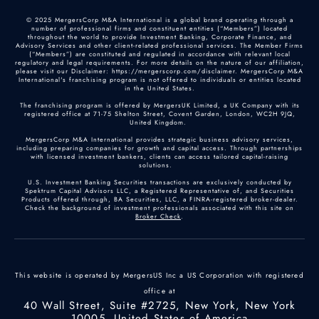
© 2025 MergersCorp M&A International is a global brand operating through a
number of professional firms and constituent entities (“Members”) located
throughout the world to provide Investment Banking, Corporate Finance, and
Advisory Services and other client-related professional services. The Member Firms
(“Members”) are constituted and regulated in accordance with relevant local
regulatory and legal requirements. For more details on the nature of our affiliation,
please visit our Disclaimer: https://mergerscorp.com/disclaimer. MergersCorp M&A
International's franchising program is not offered to individuals or entities located
in the United States.
The franchising program is offered by MergersUK Limited, a UK Company with its
registered office at 71-75 Shelton Street, Covent Garden, London, WC2H 9JQ,
United Kingdom.
MergersCorp M&A International provides strategic business advisory services,
including preparing companies for growth and capital access. Through partnerships
with licensed investment bankers, clients can access tailored capital-raising
solutions.
U.S. Investment Banking Securities transactions are exclusively conducted by
Spektrum Capital Advisors LLC, a Registered Representative of, and Securities
Products offered through, BA Securities, LLC, a FINRA-registered broker-dealer.
Check the background of investment professionals associated with this site on
Broker Check
.
This website is operated by MergersUS Inc a US Corporation with registered
office at
40 Wall Street, Suite #2725, New York, New York
10005, United States of America