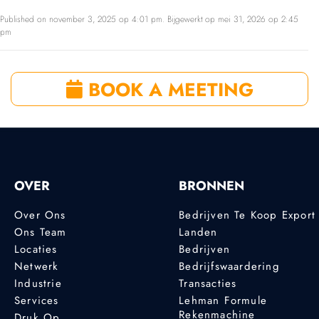
Published on november 3, 2025 op 4:01 pm. Bijgewerkt op mei 31, 2026 op 2:45
pm
BOOK A MEETING
OVER
BRONNEN
Over Ons
Bedrijven Te Koop Export
Ons Team
Landen
Locaties
Bedrijven
Netwerk
Bedrijfswaardering
Industrie
Transacties
Services
Lehman Formule
Rekenmachine
Druk Op