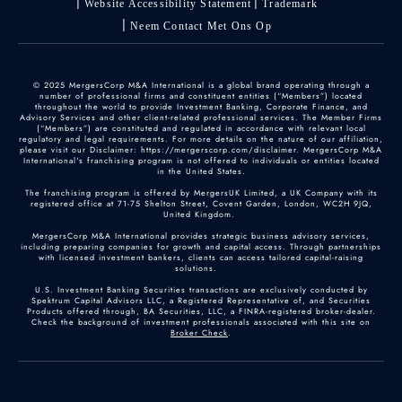
Website Accessibility Statement
Trademark
Neem Contact Met Ons Op
© 2025 MergersCorp M&A International is a global brand operating through a
number of professional firms and constituent entities (“Members”) located
throughout the world to provide Investment Banking, Corporate Finance, and
Advisory Services and other client-related professional services. The Member Firms
(“Members”) are constituted and regulated in accordance with relevant local
regulatory and legal requirements. For more details on the nature of our affiliation,
please visit our Disclaimer: https://mergerscorp.com/disclaimer. MergersCorp M&A
International's franchising program is not offered to individuals or entities located
in the United States.
The franchising program is offered by MergersUK Limited, a UK Company with its
registered office at 71-75 Shelton Street, Covent Garden, London, WC2H 9JQ,
United Kingdom.
MergersCorp M&A International provides strategic business advisory services,
including preparing companies for growth and capital access. Through partnerships
with licensed investment bankers, clients can access tailored capital-raising
solutions.
U.S. Investment Banking Securities transactions are exclusively conducted by
Spektrum Capital Advisors LLC, a Registered Representative of, and Securities
Products offered through, BA Securities, LLC, a FINRA-registered broker-dealer.
Check the background of investment professionals associated with this site on
Broker Check
.