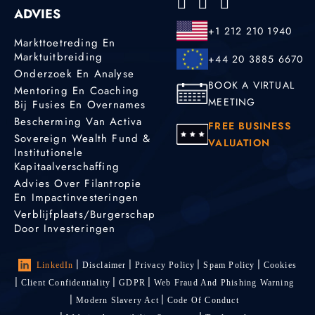
ADVIES
+1 212 210 1940
Markttoetreding En
Marktuitbreiding
+44 20 3885 6670
Onderzoek En Analyse
BOOK A VIRTUAL
Mentoring En Coaching
MEETING
Bij Fusies En Overnames
Bescherming Van Activa
FREE BUSINESS
Sovereign Wealth Fund &
VALUATION
Institutionele
Kapitaalverschaffing
Advies Over Filantropie
En Impactinvesteringen
Verblijfplaats/burgerschap
Door Investeringen
LinkedIn
Disclaimer
Privacy Policy
Spam Policy
Cookies
Client Confidentiality
GDPR
Web Fraud And Phishing Warning
Modern Slavery Act
Code Of Conduct