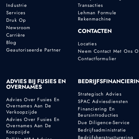
Industrie
Transacties
Services
Lehman Formule
Rekenmachine
Druk Op
Newsroom
CONTACTEN
Carrière
Blog
Locaties
Geautoriseerde Partner
Neem Contact Met Ons 
Contactformulier
ADVIES BIJ FUSIES EN
BEDRIJFSFINANCIERI
OVERNAMES
Strategisch Advies
Advies Over Fusies En
SPAC Adviesdiensten
Overnames Aan De
Financiering En
Verkoopzijde
Beursintroducties
Advies Over Fusies En
Due Diligence-Service
Overnames Aan De
Bedrijfsadministratie
Koopzijde
Bedrijfsherstructurering