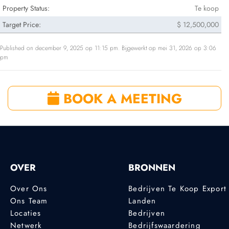
Property Status:
Te koop
Target Price:
$ 12,500,000
Published on december 9, 2025 op 11:15 pm. Bijgewerkt op mei 31, 2026 op 3:06
pm
BOOK A MEETING
OVER
BRONNEN
Over Ons
Bedrijven Te Koop Export
Ons Team
Landen
Locaties
Bedrijven
Netwerk
Bedrijfswaardering