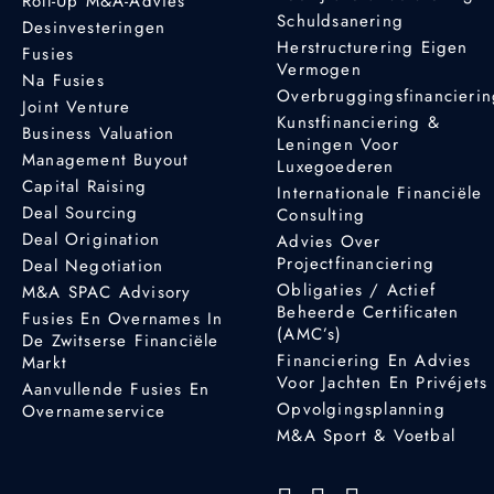
Roll-Up M&A-Advies
Schuldsanering
Desinvesteringen
Herstructurering Eigen
Fusies
Vermogen
Na Fusies
Overbruggingsfinancieri
Joint Venture
Kunstfinanciering &
Business Valuation
Leningen Voor
Management Buyout
Luxegoederen
Capital Raising
Internationale Financiële
Deal Sourcing
Consulting
Deal Origination
Advies Over
Projectfinanciering
Deal Negotiation
Obligaties / Actief
M&A SPAC Advisory
Beheerde Certificaten
Fusies En Overnames In
(AMC’s)
De Zwitserse Financiële
Financiering En Advies
Markt
Voor Jachten En Privéjets
Aanvullende Fusies En
Opvolgingsplanning
Overnameservice
M&A Sport & Voetbal