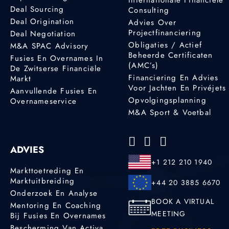
Deal Sourcing
Consulting
Deal Origination
Advies Over
Projectfinanciering
Deal Negotiation
Obligaties / Actief
M&A SPAC Advisory
Beheerde Certificaten
Fusies En Overnames In
(AMC’s)
De Zwitserse Financiële
Financiering En Advies
Markt
Voor Jachten En Privéjets
Aanvullende Fusies En
Opvolgingsplanning
Overnameservice
M&A Sport & Voetbal
ADVIES
+1 212 210 1940
Markttoetreding En
Marktuitbreiding
+44 20 3885 6670
Onderzoek En Analyse
BOOK A VIRTUAL
Mentoring En Coaching
MEETING
Bij Fusies En Overnames
Bescherming Van Activa