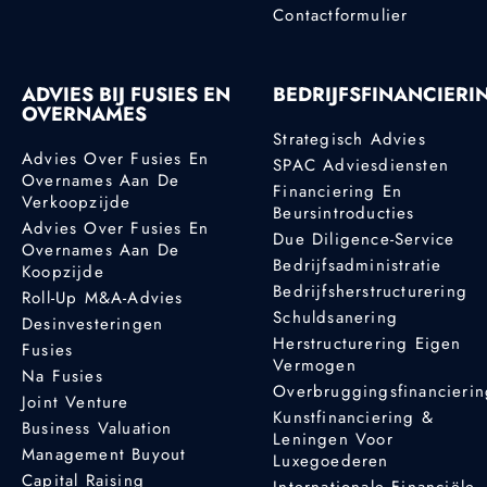
Contactformulier
ADVIES BIJ FUSIES EN
BEDRIJFSFINANCIERI
OVERNAMES
Strategisch Advies
Advies Over Fusies En
SPAC Adviesdiensten
Overnames Aan De
Financiering En
Verkoopzijde
Beursintroducties
Advies Over Fusies En
Due Diligence-Service
Overnames Aan De
Bedrijfsadministratie
Koopzijde
Bedrijfsherstructurering
Roll-Up M&A-Advies
Schuldsanering
Desinvesteringen
Herstructurering Eigen
Fusies
Vermogen
Na Fusies
Overbruggingsfinancieri
Joint Venture
Kunstfinanciering &
Business Valuation
Leningen Voor
Management Buyout
Luxegoederen
Capital Raising
Internationale Financiële