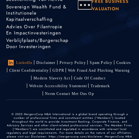
FREE BUSINESS
Sovereign Wealth Fund &
VALUATION
Institutionele
Kapitaalverschaffing
Advies Over Filantropie
En Impactinvesteringen
Verblijfplaats/burgerschap
Door Investeringen
LinkedIn
Disclaimer
Privacy Policy
Spam Policy
Cookies
Client Confidentiality
GDPR
Web Fraud And Phishing Warning
Modern Slavery Act
Code Of Conduct
Website Accessibility Statement
Trademark
Neem Contact Met Ons Op
© 2025 MergersCorp M&A International is a global brand operating through a
number of professional firms and constituent entities (“Members”) located
throughout the world to provide Investment Banking, Corporate Finance, and
Advisory Services and other client-related professional services. The Member Firms
(“Members”) are constituted and regulated in accordance with relevant local
regulatory and legal requirements. For more details on the nature of our affiliation,
please visit our Disclaimer: https://mergerscorp.com/disclaimer. MergersCorp M&A