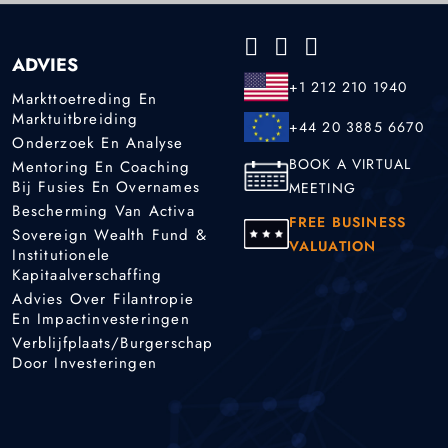
ADVIES
+1 212 210 1940
Markttoetreding En
Marktuitbreiding
+44 20 3885 6670
Onderzoek En Analyse
BOOK A VIRTUAL
Mentoring En Coaching
Bij Fusies En Overnames
MEETING
Bescherming Van Activa
FREE BUSINESS
Sovereign Wealth Fund &
VALUATION
Institutionele
Kapitaalverschaffing
Advies Over Filantropie
En Impactinvesteringen
Verblijfplaats/burgerschap
Door Investeringen