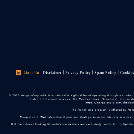
LinkedIn
Disclaimer
Privacy Policy
Spam Policy
Cookie
© 2025 MergersCorp M&A International is a global brand operating through a number of
related professional services. The Member Firms (“Members”) are constitu
https://mergerscorp.com/disclaime
The franchising program is offered by Mer
MergersCorp M&A International provides strategic business advisory services, 
U.S. Investment Banking Securities transactions are exclusively conducted by Spektr