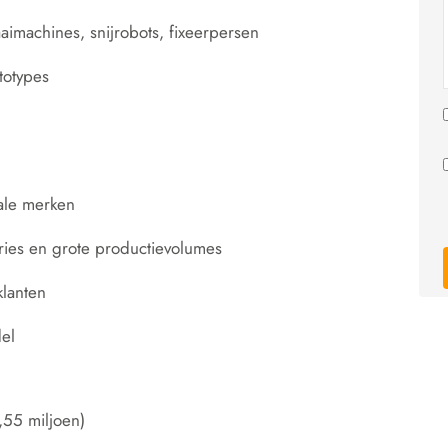
imachines, snijrobots, fixeerpersen
totypes
nale merken
eries en grote productievolumes
klanten
del
55 miljoen)