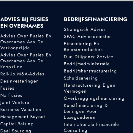
ADVIES BIJ FUSIES
BEDRIJFSFINANCIERING
EN OVERNAMES
Strategisch Advies
Advies Over Fusies En
SPAC Adviesdiensten
Overnames Aan De
Financiering En
Verkoopzijde
Beursintroducties
Advies Over Fusies En
Due Diligence-Service
Overnames Aan De
Bedrijfsadministratie
Koopzijde
Bedrijfsherstructurering
Roll-Up M&A-Advies
Schuldsanering
Desinvesteringen
Herstructurering Eigen
Fusies
Vermogen
Na Fusies
Overbruggingsfinanciering
Joint Venture
Kunstfinanciering &
Business Valuation
Leningen Voor
Management Buyout
Luxegoederen
Capital Raising
Internationale Financiële
Consulting
Deal Sourcing