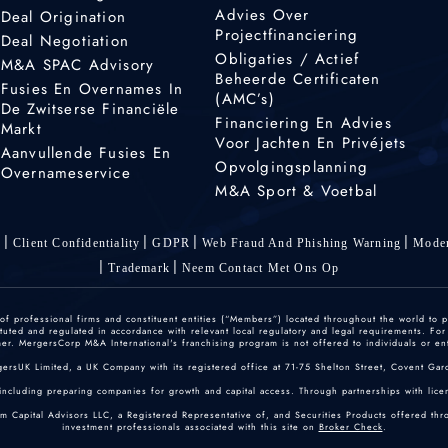
Advies Over
Deal Origination
Projectfinanciering
Deal Negotiation
Obligaties / Actief
M&A SPAC Advisory
Beheerde Certificaten
Fusies En Overnames In
(AMC’s)
De Zwitserse Financiële
Financiering En Advies
Markt
Voor Jachten En Privéjets
Aanvullende Fusies En
Opvolgingsplanning
Overnameservice
M&A Sport & Voetbal
s
Client Confidentiality
GDPR
Web Fraud And Phishing Warning
Moder
Trademark
Neem Contact Met Ons Op
 professional firms and constituent entities (“Members”) located throughout the world to p
ted and regulated in accordance with relevant local regulatory and legal requirements. For mo
r. MergersCorp M&A International's franchising program is not offered to individuals or enti
gersUK Limited, a UK Company with its registered office at 71-75 Shelton Street, Covent
including preparing companies for growth and capital access. Through partnerships with licen
um Capital Advisors LLC, a Registered Representative of, and Securities Products offered th
investment professionals associated with this site on
Broker Check
.