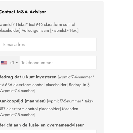
Contact M&A Advisor
[wpmlcf7-1-tekst* text-946 class:form-control
placeholder]
Volledige naam
[/wpmlcf7-1-text]
+1
Bedrag dat u kunt investeren
[wpmlcf7-4-nummer*
text-636 class:form-control placeholder]
Bedrag in $
[/wpmlcf7-4-number]
Aankooptijd (maanden)
[wpmlcf7-5-nummer* tekst-
587 class:form-control placeholder]
Maanden
[/wpmlcf7-5-number]
Bericht aan de fusie- en overnameadviseur