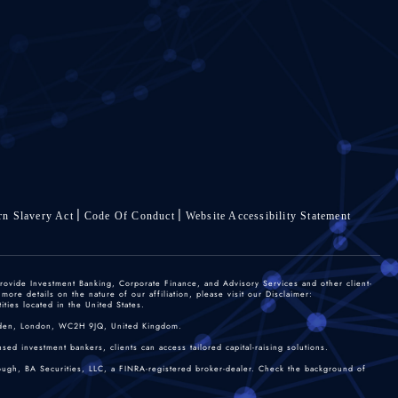
n Slavery Act
Code Of Conduct
Website Accessibility Statement
rovide Investment Banking, Corporate Finance, and Advisory Services and other client-
re details on the nature of our affiliation, please visit our Disclaimer:
ties located in the United States.
 Garden, London, WC2H 9JQ, United Kingdom.
sed investment bankers, clients can access tailored capital-raising solutions.
rough, BA Securities, LLC, a FINRA-registered broker-dealer. Check the background of