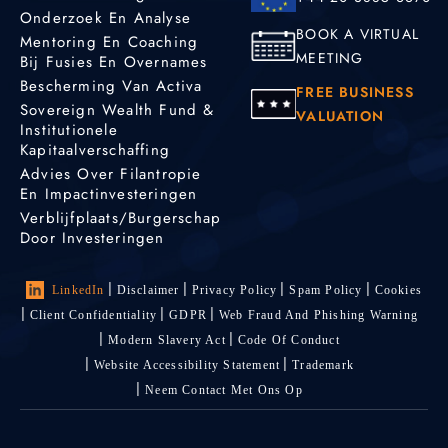
Onderzoek En Analyse
BOOK A VIRTUAL
Mentoring En Coaching
MEETING
Bij Fusies En Overnames
Bescherming Van Activa
FREE BUSINESS
Sovereign Wealth Fund &
VALUATION
Institutionele
Kapitaalverschaffing
Advies Over Filantropie
En Impactinvesteringen
Verblijfplaats/burgerschap
Door Investeringen
LinkedIn
Disclaimer
Privacy Policy
Spam Policy
Cookies
Client Confidentiality
GDPR
Web Fraud And Phishing Warning
Modern Slavery Act
Code Of Conduct
Website Accessibility Statement
Trademark
Neem Contact Met Ons Op