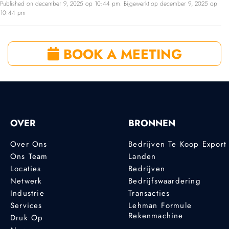
Published on december 9, 2025 op 10:44 pm. Bijgewerkt op december 9, 2025 op
10:44 pm
BOOK A MEETING
OVER
BRONNEN
Over Ons
Bedrijven Te Koop Export
Ons Team
Landen
Locaties
Bedrijven
Netwerk
Bedrijfswaardering
Industrie
Transacties
Services
Lehman Formule
Rekenmachine
Druk Op