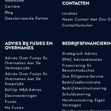
Newsroom
CONTACTEN
Carrière
Blog
Locaties
Geautoriseerde Partner
Neem Contact Met Ons 
Contactformulier
ADVIES BIJ FUSIES EN
BEDRIJFSFINANCIERI
OVERNAMES
Strategisch Advies
Advies Over Fusies En
SPAC Adviesdiensten
Overnames Aan De
Financiering En
Verkoopzijde
Beursintroducties
Advies Over Fusies En
Due Diligence-Service
Overnames Aan De
Bedrijfsadministratie
Koopzijde
Bedrijfsherstructurering
Roll-Up M&A-Advies
Schuldsanering
Desinvesteringen
Herstructurering Eigen
Fusies
Vermogen
Na Fusies
Overbruggingsfinancieri