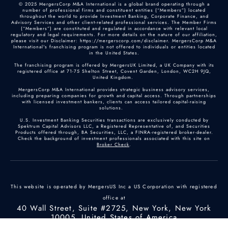
© 2025 MergersCorp M&A International is a global brand operating through a
number of professional firms and constituent entities (“Members”) located
throughout the world to provide Investment Banking, Corporate Finance, and
Advisory Services and other client-related professional services. The Member Firms
(“Members”) are constituted and regulated in accordance with relevant local
regulatory and legal requirements. For more details on the nature of our affiliation,
please visit our Disclaimer: https://mergerscorp.com/disclaimer. MergersCorp M&A
International's franchising program is not offered to individuals or entities located
in the United States.
The franchising program is offered by MergersUK Limited, a UK Company with its
registered office at 71-75 Shelton Street, Covent Garden, London, WC2H 9JQ,
United Kingdom.
MergersCorp M&A International provides strategic business advisory services,
including preparing companies for growth and capital access. Through partnerships
with licensed investment bankers, clients can access tailored capital-raising
solutions.
U.S. Investment Banking Securities transactions are exclusively conducted by
Spektrum Capital Advisors LLC, a Registered Representative of, and Securities
Products offered through, BA Securities, LLC, a FINRA-registered broker-dealer.
Check the background of investment professionals associated with this site on
Broker Check
.
This website is operated by MergersUS Inc a US Corporation with registered
office at
40 Wall Street, Suite #2725, New York, New York
10005, United States of America