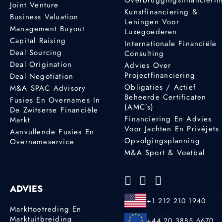
Joint Venture
Kunstfinanciering &
Business Valuation
Leningen Voor
Management Buyout
Luxegoederen
Capital Raising
Internationale Financiële
Deal Sourcing
Consulting
Deal Origination
Advies Over
Projectfinanciering
Deal Negotiation
Obligaties / Actief
M&A SPAC Advisory
Beheerde Certificaten
Fusies En Overnames In
(AMC’s)
De Zwitserse Financiële
Financiering En Advies
Markt
Voor Jachten En Privéjets
Aanvullende Fusies En
Opvolgingsplanning
Overnameservice
M&A Sport & Voetbal
ADVIES
+1 212 210 1940
Markttoetreding En
Marktuitbreiding
+44 20 3885 6670