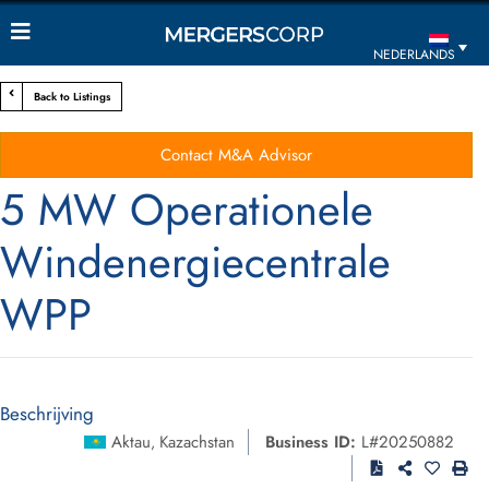
NEDERLANDS
Back to Listings
Contact M&A Advisor
5 MW Operationele
Windenergiecentrale
WPP
Beschrijving
Aktau
Kazachstan
Business ID:
L#20250882
,