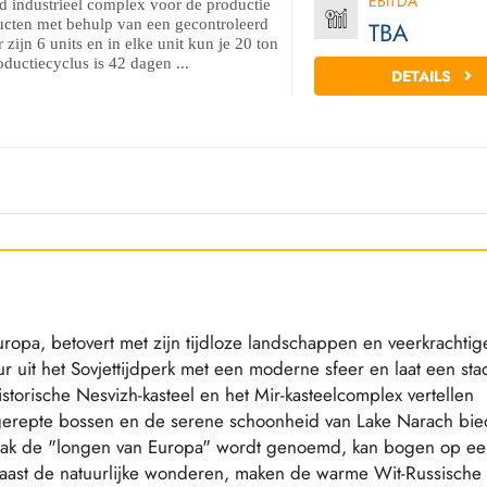
EBITDA
d industrieel complex voor de productie
ten met behulp van een gecontroleerd
TBA
 zijn 6 units en in elke unit kun je 20 ton
ductiecyclus is 42 dagen ...
DETAILS
ropa, betovert met zijn tijdloze landschappen en veerkrachtig
r uit het Sovjettijdperk met een moderne sfeer en laat een sta
istorische Nesvizh-kasteel en het Mir-kasteelcomplex vertellen
 ongerepte bossen en de serene schoonheid van Lake Narach bi
vaak de "longen van Europa" wordt genoemd, kan bogen op e
. Naast de natuurlijke wonderen, maken de warme Wit-Russische