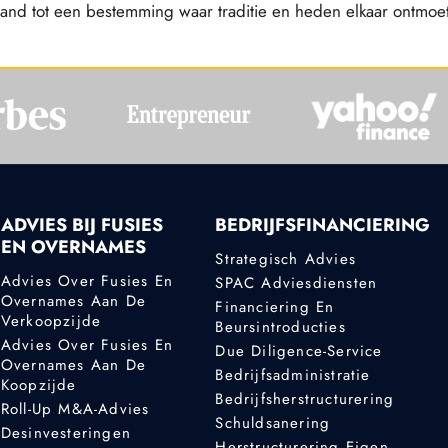
it land tot een bestemming waar traditie en heden elkaar ontmoe
ADVIES BIJ FUSIES
BEDRIJFSFINANCIERING
EN OVERNAMES
Strategisch Advies
Advies Over Fusies En
SPAC Adviesdiensten
Overnames Aan De
Financiering En
Verkoopzijde
Beursintroducties
Advies Over Fusies En
Due Diligence-Service
Overnames Aan De
Bedrijfsadministratie
Koopzijde
Bedrijfsherstructurering
Roll-Up M&A-Advies
Schuldsanering
Desinvesteringen
Herstructurering Eigen