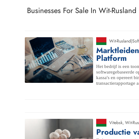
Businesses For Sale In Wit-Rusland
Wit-Rusland
|
Sof
Marktleiden
Platform
Het bedrijf is een to
softwaregebaseerde op
kassa's en opereert b
transactierapportage a
Vitebsk
,
Wit-Rus
Productie 