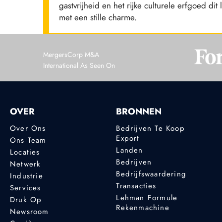
gastvrijheid en het rijke culturele erfgoed d
met een stille charme.
MergersCorp M&A
International As Seen On
OVER
BRONNEN
Over Ons
Bedrijven Te Koop
Export
Ons Team
Landen
Locaties
Bedrijven
Netwerk
Bedrijfswaardering
Industrie
Transacties
Services
Lehman Formule
Druk Op
Rekenmachine
Newsroom