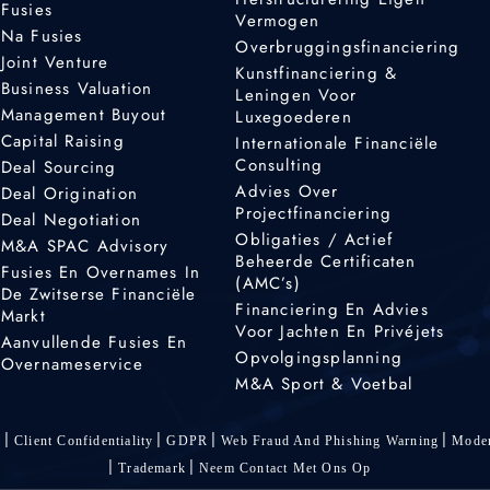
Fusies
Vermogen
Na Fusies
Overbruggingsfinanciering
Joint Venture
Kunstfinanciering &
Business Valuation
Leningen Voor
Management Buyout
Luxegoederen
Capital Raising
Internationale Financiële
Consulting
Deal Sourcing
Advies Over
Deal Origination
Projectfinanciering
Deal Negotiation
Obligaties / Actief
M&A SPAC Advisory
Beheerde Certificaten
Fusies En Overnames In
(AMC’s)
De Zwitserse Financiële
Financiering En Advies
Markt
Voor Jachten En Privéjets
Aanvullende Fusies En
Opvolgingsplanning
Overnameservice
M&A Sport & Voetbal
s
Client Confidentiality
GDPR
Web Fraud And Phishing Warning
Moder
Trademark
Neem Contact Met Ons Op