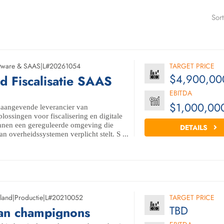
Sor
tware & SAAS
|
L#20261054
TARGET PRICE
$4,900,00
d Fiscalisatie SAAS
EBITDA
$1,000,00
onaangevende leverancier van
lossingen voor fiscalisering en digitale
innen een gereguleerde omgeving die
DETAILS
an overheidssystemen verplicht stelt. S ...
land
|
Productie
|
L#20210052
TARGET PRICE
TBD
van champignons