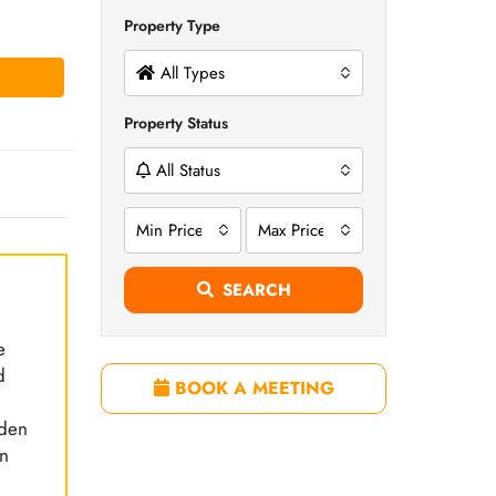
Property Type
All Types
Property Status
All Status
Min Price
Max Price
SEARCH
e
d
BOOK A MEETING
eden
en