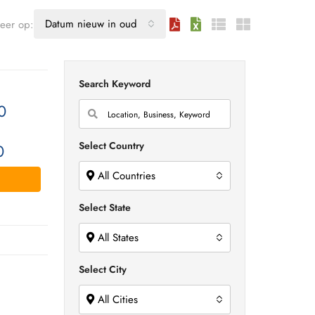
Datum nieuw in oud
teer op:
Search Keyword
0
Select Country
0
All Countries
Select State
All States
Select City
All Cities