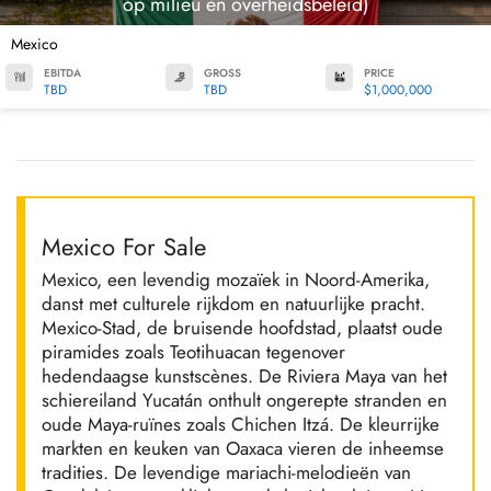
op milieu en overheidsbeleid)
Mexico
EBITDA
GROSS
PRICE
TBD
TBD
$1,000,000
Mexico For Sale
Mexico, een levendig mozaïek in Noord-Amerika,
danst met culturele rijkdom en natuurlijke pracht.
Mexico-Stad, de bruisende hoofdstad, plaatst oude
piramides zoals Teotihuacan tegenover
hedendaagse kunstscènes. De Riviera Maya van het
schiereiland Yucatán onthult ongerepte stranden en
oude Maya-ruïnes zoals Chichen Itzá. De kleurrijke
markten en keuken van Oaxaca vieren de inheemse
tradities. De levendige mariachi-melodieën van