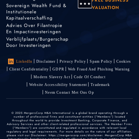
Sovereign Wealth Fund &
VALUATION
Institutionele
Kapitaalverschaffing
Advies Over Filantropie
En Impactinvesteringen
Verblijfplaats/burgerschap
Door Investeringen
LinkedIn
Disclaimer
Privacy Policy
Spam Policy
Cookies
Client Confidentiality
GDPR
Web Fraud And Phishing Warning
Modern Slavery Act
Code Of Conduct
Website Accessibility Statement
Trademark
Neem Contact Met Ons Op
© 2025 MergersCorp M&A International is a global brand operating through a
number of professional firms and constituent entities (“Members”) located
throughout the world to provide Investment Banking, Corporate Finance, and
Advisory Services and other client-related professional services. The Member Firms
(“Members”) are constituted and regulated in accordance with relevant local
regulatory and legal requirements. For more details on the nature of our affiliation,
please visit our Disclaimer: https://mergerscorp.com/disclaimer. MergersCorp M&A
International's franchising program is not offered to individuals or entities located