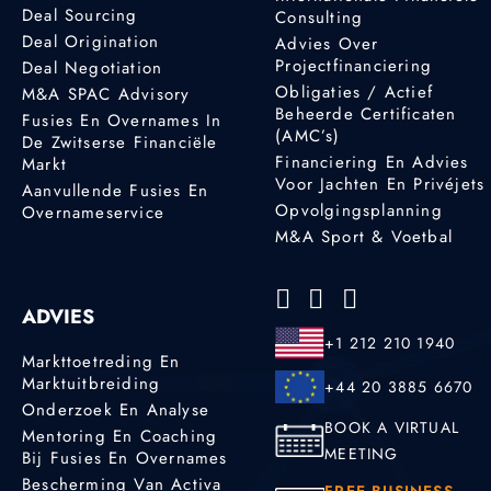
Deal Sourcing
Consulting
Deal Origination
Advies Over
Projectfinanciering
Deal Negotiation
Obligaties / Actief
M&A SPAC Advisory
Beheerde Certificaten
Fusies En Overnames In
(AMC’s)
De Zwitserse Financiële
Financiering En Advies
Markt
Voor Jachten En Privéjets
Aanvullende Fusies En
Opvolgingsplanning
Overnameservice
M&A Sport & Voetbal
ADVIES
+1 212 210 1940
Markttoetreding En
Marktuitbreiding
+44 20 3885 6670
Onderzoek En Analyse
BOOK A VIRTUAL
Mentoring En Coaching
MEETING
Bij Fusies En Overnames
Bescherming Van Activa
FREE BUSINESS