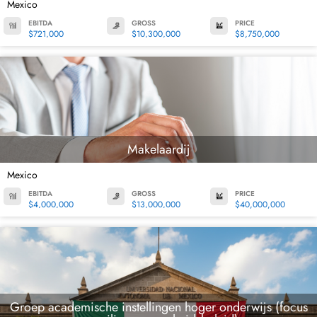
Mexico
EBITDA
GROSS
PRICE
$721,000
$10,300,000
$8,750,000
Makelaardij
Mexico
EBITDA
GROSS
PRICE
$4,000,000
$13,000,000
$40,000,000
Groep academische instellingen hoger onderwijs (focus