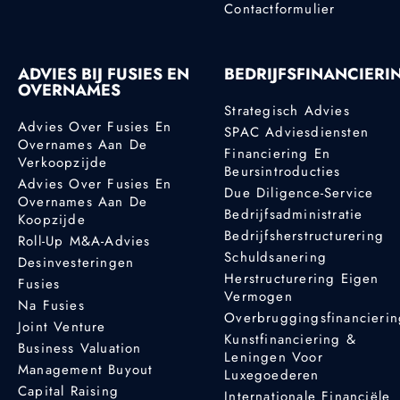
Contactformulier
ADVIES BIJ FUSIES EN
BEDRIJFSFINANCIERI
OVERNAMES
Strategisch Advies
Advies Over Fusies En
SPAC Adviesdiensten
Overnames Aan De
Financiering En
Verkoopzijde
Beursintroducties
Advies Over Fusies En
Due Diligence-Service
Overnames Aan De
Bedrijfsadministratie
Koopzijde
Bedrijfsherstructurering
Roll-Up M&A-Advies
Schuldsanering
Desinvesteringen
Herstructurering Eigen
Fusies
Vermogen
Na Fusies
Overbruggingsfinancieri
Joint Venture
Kunstfinanciering &
Business Valuation
Leningen Voor
Management Buyout
Luxegoederen
Capital Raising
Internationale Financiële