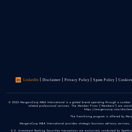
LinkedIn
Disclaimer
Privacy Policy
Spam Policy
Cookie
© 2025 MergersCorp M&A International is a global brand operating through a number of
related professional services. The Member Firms (“Members”) are constitu
https://mergerscorp.com/disclaime
The franchising program is offered by Mer
MergersCorp M&A International provides strategic business advisory services, 
U.S. Investment Banking Securities transactions are exclusively conducted by Spektr