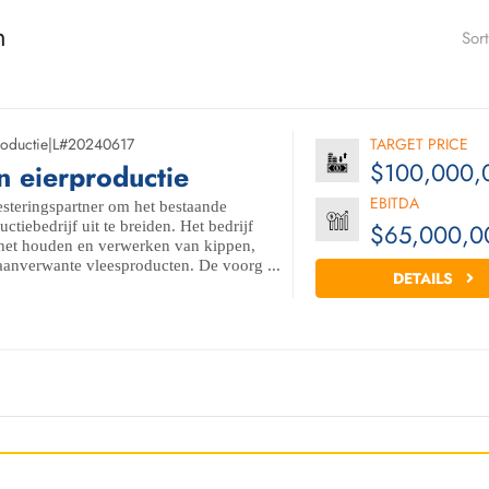
n
Sor
oductie
|
L#20240617
TARGET PRICE
$100,000,
n eierproductie
EBITDA
steringspartner om het bestaande
ctiebedrijf uit te breiden. Het bedrijf
$65,000,0
 het houden en verwerken van kippen,
aanverwante vleesproducten. De voorg ...
DETAILS