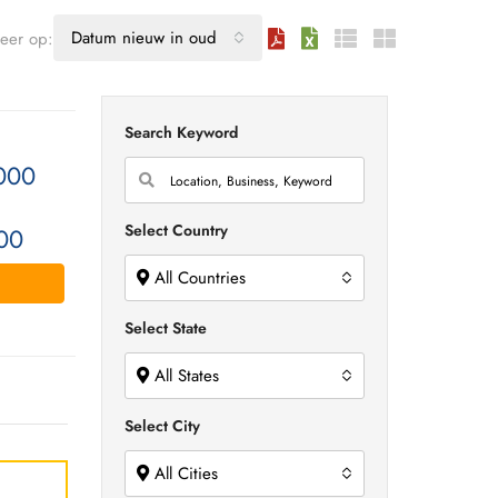
Datum nieuw in oud
teer op:
Search Keyword
000
Select Country
00
All Countries
Select State
All States
Select City
All Cities