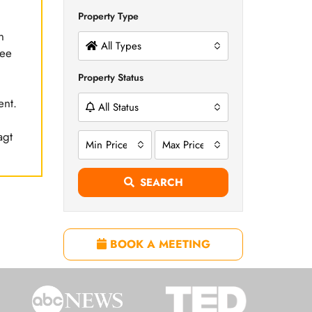
Property Type
n
All Types
Zee
Property Status
ent.
All Status
agt
Min Price
Max Price
SEARCH
BOOK A MEETING