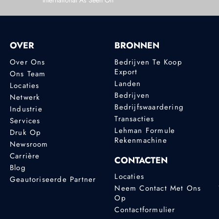
International As Seen On
OVER
BRONNEN
Over Ons
Bedrijven Te Koop
Export
Ons Team
Landen
Locaties
Bedrijven
Netwerk
Bedrijfswaardering
Industrie
Transacties
Services
Lehman Formule
Druk Op
Rekenmachine
Newsroom
Carrière
CONTACTEN
Blog
Locaties
Geautoriseerde Partner
Neem Contact Met Ons
Op
Contactformulier