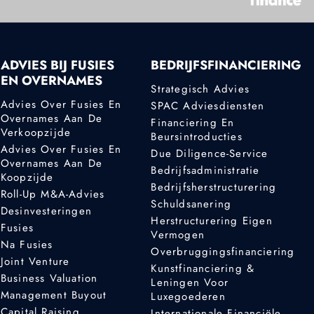
ADVIES BIJ FUSIES
BEDRIJFSFINANCIERING
EN OVERNAMES
Strategisch Advies
Advies Over Fusies En
SPAC Adviesdiensten
Overnames Aan De
Financiering En
Verkoopzijde
Beursintroducties
Advies Over Fusies En
Due Diligence-Service
Overnames Aan De
Bedrijfsadministratie
Koopzijde
Bedrijfsherstructurering
Roll-Up M&A-Advies
Schuldsanering
Desinvesteringen
Herstructurering Eigen
Fusies
Vermogen
Na Fusies
Overbruggingsfinanciering
Joint Venture
Kunstfinanciering &
Business Valuation
Leningen Voor
Management Buyout
Luxegoederen
Capital Raising
Internationale Financiële