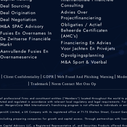
Consulting
Deal Sourcing
Advies Over
Deal Origination
Projectfinanciering
Deal Negotiation
Obligaties / Actief
M&A SPAC Advisory
Beheerde Certificaten
Fusies En Overnames In
(AMC’s)
De Zwitserse Financiële
Financiering En Advies
Markt
Voor Jachten En Privéjets
Aanvullende Fusies En
Opvolgingsplanning
Overnameservice
M&A Sport & Voetbal
s
Client Confidentiality
GDPR
Web Fraud And Phishing Warning
Moder
Trademark
Neem Contact Met Ons Op
 professional firms and constituent entities (“Members”) located throughout the world to p
ted and regulated in accordance with relevant local regulatory and legal requirements. For mo
r. MergersCorp M&A International's franchising program is not offered to individuals or enti
gersUK Limited, a UK Company with its registered office at 71-75 Shelton Street, Covent
including preparing companies for growth and capital access. Through partnerships with licen
um Capital Advisors LLC, a Registered Representative of, and Securities Products offered th