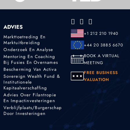
ADVIES
+1 212 210 1940
Markttoetreding En
Marktuitbreiding
+44 20 3885 6670
Onderzoek En Analyse
BOOK A VIRTUAL
Mentoring En Coaching
Bij Fusies En Overnames
MEETING
Bescherming Van Activa
FREE BUSINESS
Sovereign Wealth Fund &
VALUATION
Institutionele
Kapitaalverschaffing
Advies Over Filantropie
En Impactinvesteringen
Verblijfplaats/burgerschap
Door Investeringen