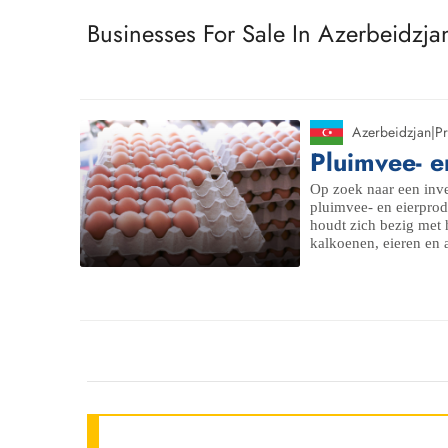
Businesses For Sale In Azerbeidzja
Azerbeidzjan
|
Pr
Pluimvee- e
Op zoek naar een inve
pluimvee- en eierprodu
houdt zich bezig met
kalkoenen, eieren en 