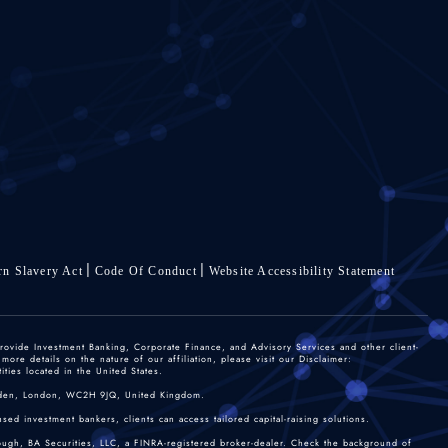
n Slavery Act
Code Of Conduct
Website Accessibility Statement
rovide Investment Banking, Corporate Finance, and Advisory Services and other client-
re details on the nature of our affiliation, please visit our Disclaimer:
ties located in the United States.
 Garden, London, WC2H 9JQ, United Kingdom.
sed investment bankers, clients can access tailored capital-raising solutions.
rough, BA Securities, LLC, a FINRA-registered broker-dealer. Check the background of