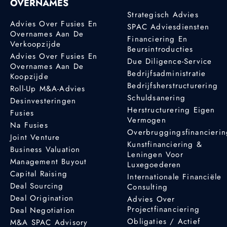
OVERNAMES
Strategisch Advies
Advies Over Fusies En
SPAC Adviesdiensten
Overnames Aan De
Financiering En
Verkoopzijde
Beursintroducties
Advies Over Fusies En
Due Diligence-Service
Overnames Aan De
Bedrijfsadministratie
Koopzijde
Bedrijfsherstructurering
Roll-Up M&A-Advies
Schuldsanering
Desinvesteringen
Herstructurering Eigen
Fusies
Vermogen
Na Fusies
Overbruggingsfinancieri
Joint Venture
Kunstfinanciering &
Business Valuation
Leningen Voor
Management Buyout
Luxegoederen
Capital Raising
Internationale Financiële
Deal Sourcing
Consulting
Deal Origination
Advies Over
Projectfinanciering
Deal Negotiation
Obligaties / Actief
M&A SPAC Advisory