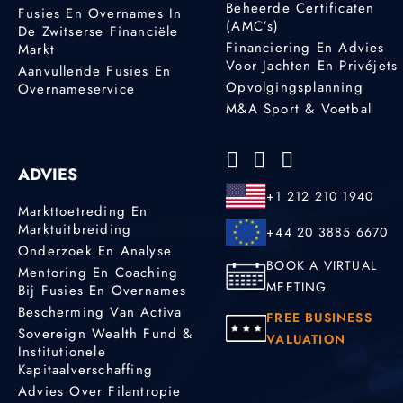
Beheerde Certificaten
Fusies En Overnames In
(AMC’s)
De Zwitserse Financiële
Financiering En Advies
Markt
Voor Jachten En Privéjets
Aanvullende Fusies En
Opvolgingsplanning
Overnameservice
M&A Sport & Voetbal
ADVIES
+1 212 210 1940
Markttoetreding En
Marktuitbreiding
+44 20 3885 6670
Onderzoek En Analyse
BOOK A VIRTUAL
Mentoring En Coaching
MEETING
Bij Fusies En Overnames
Bescherming Van Activa
FREE BUSINESS
Sovereign Wealth Fund &
VALUATION
Institutionele
Kapitaalverschaffing
Advies Over Filantropie