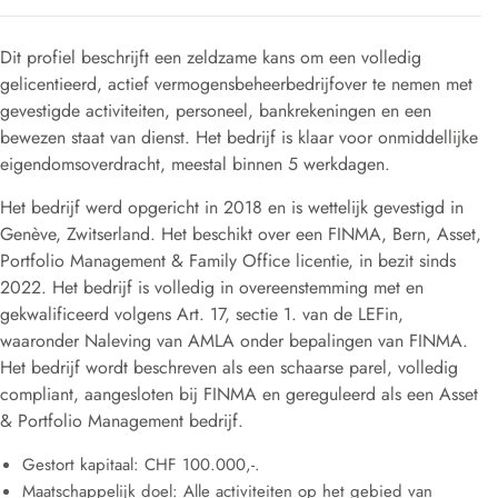
Dit profiel beschrijft een zeldzame kans om een
volledig
gelicentieerd, actief vermogensbeheerbedrijf
over te nemen
met
gevestigde activiteiten, personeel, bankrekeningen en een
bewezen staat van dienst
.
Het bedrijf is klaar voor onmiddellijke
eigendomsoverdracht, meestal binnen 5 werkdagen
.
Het bedrijf werd
opgericht in 2018
en is wettelijk gevestigd in
Genève, Zwitserland
.
Het beschikt over een
FINMA, Bern, Asset,
Portfolio Management & Family Office licentie
, in bezit sinds
2022
. Het bedrijf is volledig in overeenstemming met en
gekwalificeerd volgens Art.
17, sectie 1. van de LEFin,
waaronder
Naleving van AMLA
onder bepalingen van FINMA
.
Het bedrijf wordt beschreven als een schaarse parel, volledig
compliant, aangesloten bij FINMA en gereguleerd als een Asset
& Portfolio Management bedrijf
.
Gestort kapitaal:
CHF 100.000,-
.
Maatschappelijk doel:
Alle activiteiten op het gebied van