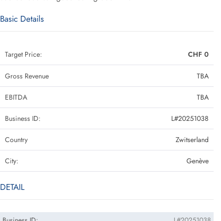
Basic Details
Target Price:
CHF 0
Gross Revenue
TBA
EBITDA
TBA
Business ID:
L#20251038
Country
Zwitserland
City:
Genève
DETAIL
Business ID:
L#20251038