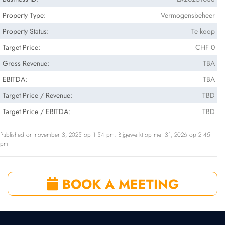
Property Type:
Vermogensbeheer
Property Status:
Te koop
Target Price:
CHF 0
Gross Revenue:
TBA
EBITDA:
TBA
Target Price / Revenue:
TBD
Target Price / EBITDA:
TBD
Published on november 3, 2025 op 1:54 pm. Bijgewerkt op mei 31, 2026 op 2:45
pm
BOOK A MEETING