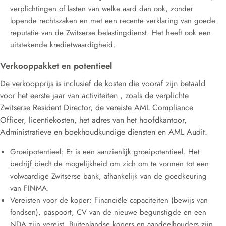
verplichtingen of lasten
van welke aard dan ook, zonder
lopende rechtszaken en met een recente verklaring van goede
reputatie van de Zwitserse belastingdienst
.
Het heeft ook een
uitstekende kredietwaardigheid
.
Verkooppakket en potentieel
De verkoopprijs
is inclusief de kosten die vooraf zijn betaald
voor het eerste jaar van activiteiten
, zoals de verplichte
Zwitserse Resident Director, de vereiste AML Compliance
Officer, licentiekosten, het adres van het hoofdkantoor,
Administratieve en boekhoudkundige diensten en AML Audit
.
Groeipotentieel:
Er is een
aanzienlijk groeipotentieel
.
Het
bedrijf biedt de
mogelijkheid om zich om te vormen tot een
volwaardige Zwitserse bank
, afhankelijk van de goedkeuring
van FINMA
.
Vereisten voor de koper:
Financiële capaciteiten (bewijs van
fondsen), paspoort, CV van de nieuwe begunstigde en een
NDA zijn vereist
.
Buitenlandse kopers en aandeelhouders zijn