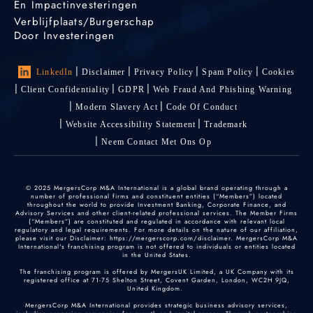
En Impactinvesteringen
Verblijfplaats/burgerschap
Door Investeringen
LinkedIn
Disclaimer
Privacy Policy
Spam Policy
Cookies
Client Confidentiality
GDPR
Web Fraud And Phishing Warning
Modern Slavery Act
Code Of Conduct
Website Accessibility Statement
Trademark
Neem Contact Met Ons Op
© 2025 MergersCorp M&A International is a global brand operating through a
number of professional firms and constituent entities (“Members”) located
throughout the world to provide Investment Banking, Corporate Finance, and
Advisory Services and other client-related professional services. The Member Firms
(“Members”) are constituted and regulated in accordance with relevant local
regulatory and legal requirements. For more details on the nature of our affiliation,
please visit our Disclaimer: https://mergerscorp.com/disclaimer. MergersCorp M&A
International's franchising program is not offered to individuals or entities located
in the United States.
The franchising program is offered by MergersUK Limited, a UK Company with its
registered office at 71-75 Shelton Street, Covent Garden, London, WC2H 9JQ,
United Kingdom.
MergersCorp M&A International provides strategic business advisory services,