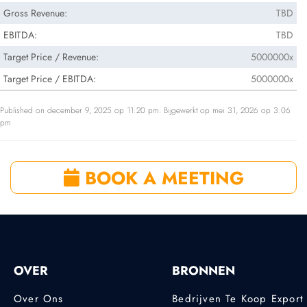
Gross Revenue:
TBD
EBITDA:
TBD
Target Price / Revenue:
5000000x
Target Price / EBITDA:
5000000x
Published on december 9, 2025 op 11:20 pm. Bijgewerkt op mei 31, 2026 op 3:06
pm
BOOK A MEETING
OVER
BRONNEN
Over Ons
Bedrijven Te Koop Export