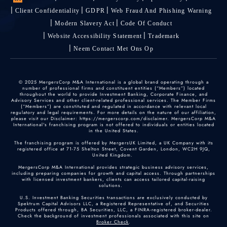
Client Confidentiality
GDPR
Web Fraud And Phishing Warning
Modern Slavery Act
Code Of Conduct
Website Accessibility Statement
Trademark
Neem Contact Met Ons Op
© 2025 MergersCorp M&A International is a global brand operating through a
number of professional firms and constituent entities (“Members”) located
throughout the world to provide Investment Banking, Corporate Finance, and
Advisory Services and other client-related professional services. The Member Firms
(“Members”) are constituted and regulated in accordance with relevant local
regulatory and legal requirements. For more details on the nature of our affiliation,
please visit our Disclaimer: https://mergerscorp.com/disclaimer. MergersCorp M&A
International's franchising program is not offered to individuals or entities located
in the United States.
The franchising program is offered by MergersUK Limited, a UK Company with its
registered office at 71-75 Shelton Street, Covent Garden, London, WC2H 9JQ,
United Kingdom.
MergersCorp M&A International provides strategic business advisory services,
including preparing companies for growth and capital access. Through partnerships
with licensed investment bankers, clients can access tailored capital-raising
solutions.
U.S. Investment Banking Securities transactions are exclusively conducted by
Spektrum Capital Advisors LLC, a Registered Representative of, and Securities
Products offered through, BA Securities, LLC, a FINRA-registered broker-dealer.
Check the background of investment professionals associated with this site on
Broker Check
.