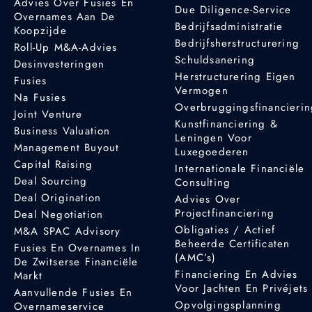
Advies Over Fusies En
Due Diligence-Service
Overnames Aan De
Bedrijfsadministratie
Koopzijde
Bedrijfsherstructurering
Roll-Up M&A-Advies
Schuldsanering
Desinvesteringen
Herstructurering Eigen
Fusies
Vermogen
Na Fusies
Overbruggingsfinancieri
Joint Venture
Kunstfinanciering &
Business Valuation
Leningen Voor
Management Buyout
Luxegoederen
Capital Raising
Internationale Financiële
Deal Sourcing
Consulting
Deal Origination
Advies Over
Projectfinanciering
Deal Negotiation
Obligaties / Actief
M&A SPAC Advisory
Beheerde Certificaten
Fusies En Overnames In
(AMC’s)
De Zwitserse Financiële
Financiering En Advies
Markt
Voor Jachten En Privéjets
Aanvullende Fusies En
Opvolgingsplanning
Overnameservice