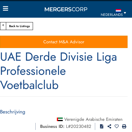
NEDERLANDS
Back to Listings
Contact M&A Advisor
UAE Derde Divisie Liga
Professionele
Voetbalclub
Beschrijving
Verenigde Arabische Emiraten
Business ID:
L#20230482