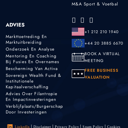
M&A Sport & Voetbal
ADVIES
+1 212 210 1940
Markttoetreding En
Marktuitbreiding
+44 20 3885 6670
Onderzoek En Analyse
BOOK A VIRTUAL
Mentoring En Coaching
MEETING
Bij Fusies En Overnames
Bescherming Van Activa
FREE BUSINESS
Sovereign Wealth Fund &
VALUATION
Institutionele
Kapitaalverschaffing
Advies Over Filantropie
En Impactinvesteringen
Verblijfplaats/burgerschap
Door Investeringen
LinkedIn
Disclaimer
Privacy Policy
Spam Policy
Cookies