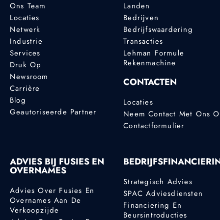
Ons Team
Landen
Locaties
Bedrijven
Netwerk
Bedrijfswaardering
Industrie
Transacties
Services
Lehman Formule
Rekenmachine
Druk Op
Newsroom
CONTACTEN
Carrière
Blog
Locaties
Geautoriseerde Partner
Neem Contact Met Ons 
Contactformulier
ADVIES BIJ FUSIES EN
BEDRIJFSFINANCIERI
OVERNAMES
Strategisch Advies
Advies Over Fusies En
SPAC Adviesdiensten
Overnames Aan De
Financiering En
Verkoopzijde
Beursintroducties