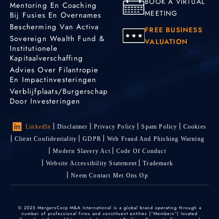
BOOK A VIRTUAL
Mentoring En Coaching
MEETING
Bij Fusies En Overnames
Bescherming Van Activa
FREE BUSINESS
Sovereign Wealth Fund &
VALUATION
Institutionele
Kapitaalverschaffing
Advies Over Filantropie
En Impactinvesteringen
Verblijfplaats/burgerschap
Door Investeringen
LinkedIn
Disclaimer
Privacy Policy
Spam Policy
Cookies
Client Confidentiality
GDPR
Web Fraud And Phishing Warning
Modern Slavery Act
Code Of Conduct
Website Accessibility Statement
Trademark
Neem Contact Met Ons Op
© 2025 MergersCorp M&A International is a global brand operating through a
number of professional firms and constituent entities (“Members”) located