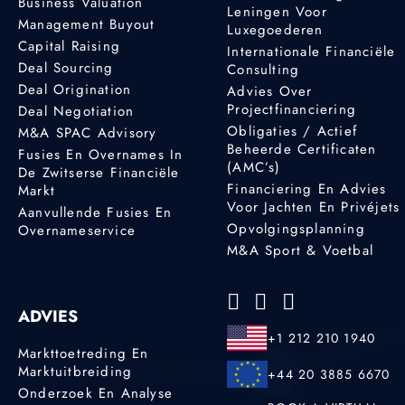
Business Valuation
Leningen Voor
Management Buyout
Luxegoederen
Capital Raising
Internationale Financiële
Deal Sourcing
Consulting
Deal Origination
Advies Over
Projectfinanciering
Deal Negotiation
Obligaties / Actief
M&A SPAC Advisory
Beheerde Certificaten
Fusies En Overnames In
(AMC’s)
De Zwitserse Financiële
Financiering En Advies
Markt
Voor Jachten En Privéjets
Aanvullende Fusies En
Opvolgingsplanning
Overnameservice
M&A Sport & Voetbal
ADVIES
+1 212 210 1940
Markttoetreding En
Marktuitbreiding
+44 20 3885 6670
Onderzoek En Analyse