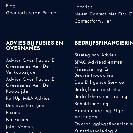
Blog
Locaties
Geautoriseerde Partner
Neem Contact Met Ons 
Contactformulier
ADVIES BIJ FUSIES EN
BEDRIJFSFINANCIERI
OVERNAMES
Strategisch Advies
Advies Over Fusies En
SPAC Adviesdiensten
Overnames Aan De
Financiering En
Verkoopzijde
Beursintroducties
Advies Over Fusies En
Due Diligence-Service
Overnames Aan De
Bedrijfsadministratie
Koopzijde
Bedrijfsherstructurering
Roll-Up M&A-Advies
Schuldsanering
Desinvesteringen
Herstructurering Eigen
Fusies
Vermogen
Na Fusies
Overbruggingsfinancieri
Joint Venture
Kunstfinanciering &