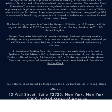
throughout the world to provide Investment Banking, Corporate Finance, and
Advisory Services and other client-related professional services. The Member Firms
(“Members”) are constituted and regulated in accordance with relevant local
regulatory and legal requirements. For more details on the nature of our affiliation,
please visit our Disclaimer: https://mergerscorp.com/disclaimer. MergersCorp M&A
International's franchising program is not offered to individuals or entities located
in the United States.
The franchising program is offered by MergersUK Limited, a UK Company with its
registered office at 71-75 Shelton Street, Covent Garden, London, WC2H 9JQ,
United Kingdom.
MergersCorp M&A International provides strategic business advisory services,
including preparing companies for growth and capital access. Through partnerships
with licensed investment bankers, clients can access tailored capital-raising
solutions.
U.S. Investment Banking Securities transactions are exclusively conducted by
Spektrum Capital Advisors LLC, a Registered Representative of, and Securities
Products offered through, BA Securities, LLC, a FINRA-registered broker-dealer.
Check the background of investment professionals associated with this site on
Broker Check
.
This website is operated by MergersUS Inc a US Corporation with registered
office at
40 Wall Street, Suite #2725, New York, New York
10005, United States of America