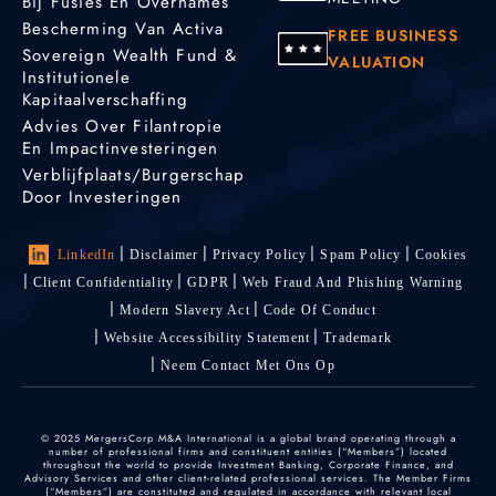
Bij Fusies En Overnames
Bescherming Van Activa
FREE BUSINESS
Sovereign Wealth Fund &
VALUATION
Institutionele
Kapitaalverschaffing
Advies Over Filantropie
En Impactinvesteringen
Verblijfplaats/burgerschap
Door Investeringen
LinkedIn
Disclaimer
Privacy Policy
Spam Policy
Cookies
Client Confidentiality
GDPR
Web Fraud And Phishing Warning
Modern Slavery Act
Code Of Conduct
Website Accessibility Statement
Trademark
Neem Contact Met Ons Op
© 2025 MergersCorp M&A International is a global brand operating through a
number of professional firms and constituent entities (“Members”) located
throughout the world to provide Investment Banking, Corporate Finance, and
Advisory Services and other client-related professional services. The Member Firms
(“Members”) are constituted and regulated in accordance with relevant local