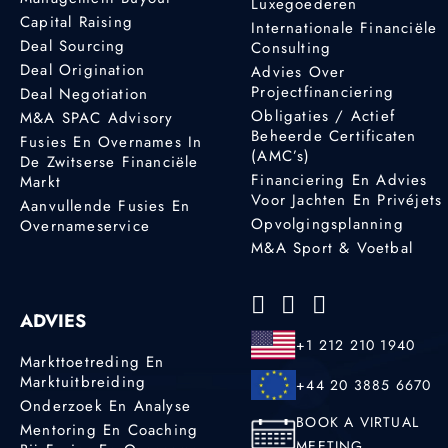
Luxegoederen
Capital Raising
Internationale Financiële
Deal Sourcing
Consulting
Deal Origination
Advies Over
Projectfinanciering
Deal Negotiation
Obligaties / Actief
M&A SPAC Advisory
Beheerde Certificaten
Fusies En Overnames In
(AMC’s)
De Zwitserse Financiële
Financiering En Advies
Markt
Voor Jachten En Privéjets
Aanvullende Fusies En
Opvolgingsplanning
Overnameservice
M&A Sport & Voetbal
ADVIES
+1 212 210 1940
Markttoetreding En
Marktuitbreiding
+44 20 3885 6670
Onderzoek En Analyse
BOOK A VIRTUAL
Mentoring En Coaching
MEETING