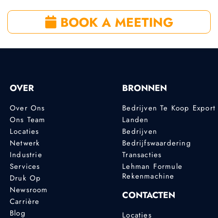
BOOK A MEETING
OVER
BRONNEN
Over Ons
Bedrijven Te Koop Export
Ons Team
Landen
Locaties
Bedrijven
Netwerk
Bedrijfswaardering
Industrie
Transacties
Services
Lehman Formule
Rekenmachine
Druk Op
Newsroom
CONTACTEN
Carrière
Blog
Locaties