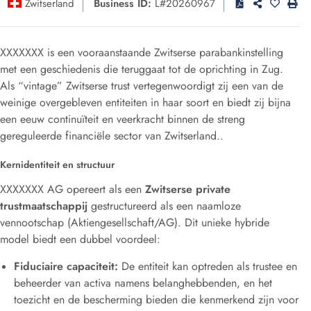
Zwitserland
Business ID:
L#20260967
XXXXXXX
is een vooraanstaande Zwitserse parabankinstelling
met een geschiedenis die teruggaat tot de oprichting in Zug
.
Als “vintage” Zwitserse trust vertegenwoordigt zij een van de
weinige overgebleven entiteiten in haar soort en biedt zij bijna
een eeuw continuïteit en veerkracht binnen de streng
gereguleerde financiële sector van Zwitserland.
.
Kernidentiteit en structuur
XXXXXXX
AG opereert als een
Zwitserse private
trustmaatschappij
gestructureerd als een naamloze
vennootschap (Aktiengesellschaft/AG)
. Dit unieke hybride
model biedt een dubbel voordeel:
Fiduciaire capaciteit:
De entiteit kan optreden als trustee en
beheerder van activa namens belanghebbenden, en het
toezicht en de bescherming bieden die kenmerkend zijn voor