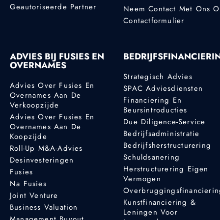
Geautoriseerde Partner
Neem Contact Met Ons 
Contactformulier
ADVIES BIJ FUSIES EN
BEDRIJFSFINANCIERI
OVERNAMES
Strategisch Advies
Advies Over Fusies En
SPAC Adviesdiensten
Overnames Aan De
Financiering En
Verkoopzijde
Beursintroducties
Advies Over Fusies En
Due Diligence-Service
Overnames Aan De
Bedrijfsadministratie
Koopzijde
Bedrijfsherstructurering
Roll-Up M&A-Advies
Schuldsanering
Desinvesteringen
Herstructurering Eigen
Fusies
Vermogen
Na Fusies
Overbruggingsfinancieri
Joint Venture
Kunstfinanciering &
Business Valuation
Leningen Voor
Management Buyout