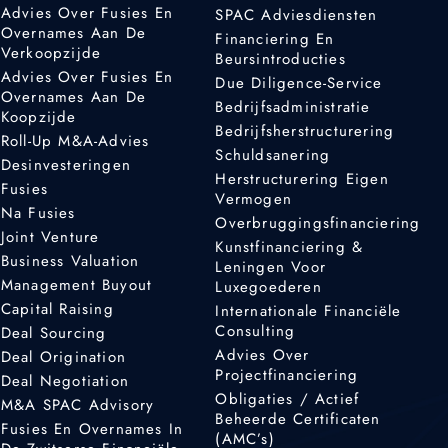
Advies Over Fusies En
SPAC Adviesdiensten
Overnames Aan De
Financiering En
Verkoopzijde
Beursintroducties
Advies Over Fusies En
Due Diligence-Service
Overnames Aan De
Bedrijfsadministratie
Koopzijde
Bedrijfsherstructurering
Roll-Up M&A-Advies
Schuldsanering
Desinvesteringen
Herstructurering Eigen
Fusies
Vermogen
Na Fusies
Overbruggingsfinanciering
Joint Venture
Kunstfinanciering &
Business Valuation
Leningen Voor
Management Buyout
Luxegoederen
Capital Raising
Internationale Financiële
Consulting
Deal Sourcing
Advies Over
Deal Origination
Projectfinanciering
Deal Negotiation
Obligaties / Actief
M&A SPAC Advisory
Beheerde Certificaten
Fusies En Overnames In
(AMC’s)