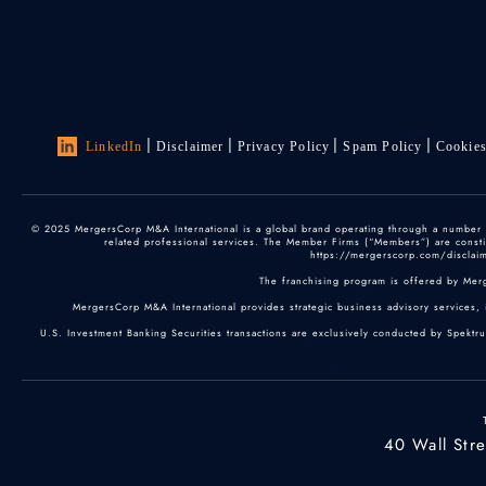
LinkedIn
Disclaimer
Privacy Policy
Spam Policy
Cookie
© 2025 MergersCorp M&A International is a global brand operating through a number of
related professional services. The Member Firms (“Members”) are constitu
https://mergerscorp.com/disclaime
The franchising program is offered by Mer
MergersCorp M&A International provides strategic business advisory services, 
U.S. Investment Banking Securities transactions are exclusively conducted by Spektr
40 Wall Str