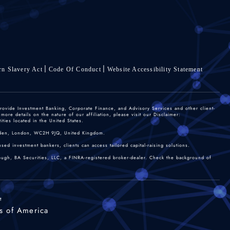
n Slavery Act
Code Of Conduct
Website Accessibility Statement
rovide Investment Banking, Corporate Finance, and Advisory Services and other client-
re details on the nature of our affiliation, please visit our Disclaimer:
ties located in the United States.
 Garden, London, WC2H 9JQ, United Kingdom.
sed investment bankers, clients can access tailored capital-raising solutions.
rough, BA Securities, LLC, a FINRA-registered broker-dealer. Check the background of
t
s of America