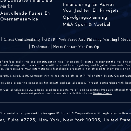
De Zwitserse Financiële
Financiering En Advies
Markt
Voor Jachten En Privéjets
Aanvullende Fusies En
Opvolgingsplanning
Overnameservice
M&A Sport & Voetbal
s
Client Confidentiality
GDPR
Web Fraud And Phishing Warning
Moder
Trademark
Neem Contact Met Ons Op
 professional firms and constituent entities (“Members”) located throughout the world to p
ted and regulated in accordance with relevant local regulatory and legal requirements. For mo
r. MergersCorp M&A International's franchising program is not offered to individuals or enti
gersUK Limited, a UK Company with its registered office at 71-75 Shelton Street, Covent
including preparing companies for growth and capital access. Through partnerships with licen
um Capital Advisors LLC, a Registered Representative of, and Securities Products offered th
investment professionals associated with this site on
Broker Check
.
This website is operated by MergersUS Inc a US Corporation with registered office a
eet, Suite #2725, New York, New York 10005, United State