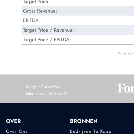
Target Price:
Gross Revenue:
EBITDA:
Target Price / Revenue:
Target Price / EBITDA:
Published
MergersCorp M&A
International As Seen On
OVER
BRONNEN
Over Ons
Bedrijven Te Koop