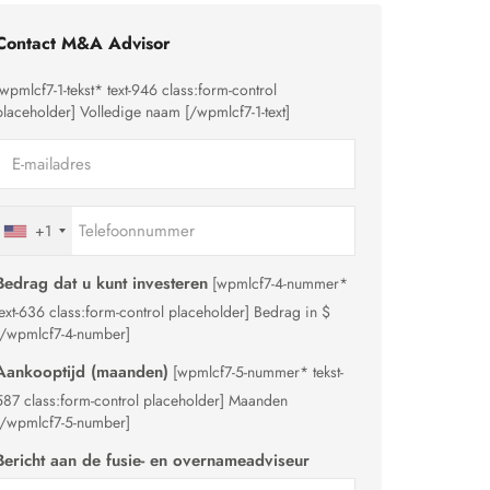
Contact M&A Advisor
[wpmlcf7-1-tekst* text-946 class:form-control
placeholder]
Volledige naam
[/wpmlcf7-1-text]
+1
Bedrag dat u kunt investeren
[wpmlcf7-4-nummer*
text-636 class:form-control placeholder]
Bedrag in $
[/wpmlcf7-4-number]
Aankooptijd (maanden)
[wpmlcf7-5-nummer* tekst-
587 class:form-control placeholder]
Maanden
[/wpmlcf7-5-number]
Bericht aan de fusie- en overnameadviseur