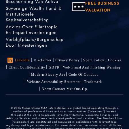
Bescherming Van Activa
FREE BUSINESS
Sovereign Wealth Fund &
VALUATION
Institutionele
Kapitaalverschaffing
Advies Over Filantropie
En Impactinvesteringen
Verblijfplaats/burgerschap
Door Investeringen
LinkedIn
Disclaimer
Privacy Policy
Spam Policy
Cookies
Client Confidentiality
GDPR
Web Fraud And Phishing Warning
Modern Slavery Act
Code Of Conduct
Website Accessibility Statement
Trademark
Neem Contact Met Ons Op
© 2025 MergersCorp M&A International is a global brand operating through a
number of professional firms and constituent entities (“Members”) located
throughout the world to provide Investment Banking, Corporate Finance, and
Advisory Services and other client-related professional services. The Member Firms
(“Members”) are constituted and regulated in accordance with relevant local
regulatory and legal requirements. For more details on the nature of our affiliation,
please visit our Disclaimer: https://mergerscorp.com/disclaimer. MergersCorp M&A