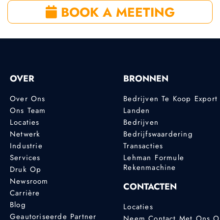
BOOK A MEETING
OVER
BRONNEN
Over Ons
Bedrijven Te Koop Export
Ons Team
Landen
Locaties
Bedrijven
Netwerk
Bedrijfswaardering
Industrie
Transacties
Services
Lehman Formule
Rekenmachine
Druk Op
Newsroom
CONTACTEN
Carrière
Blog
Locaties
Geautoriseerde Partner
Neem Contact Met Ons 