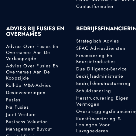
Contactformulier
ADVIES BIJ FUSIES EN
BEDRIJFSFINANCIERI
OVERNAMES
Strategisch Advies
Advies Over Fusies En
SPAC Adviesdiensten
Overnames Aan De
Financiering En
Verkoopzijde
Beursintroducties
Advies Over Fusies En
Due Diligence-Service
Overnames Aan De
Bedrijfsadministratie
Koopzijde
Bedrijfsherstructurering
Roll-Up M&A-Advies
Schuldsanering
Desinvesteringen
Herstructurering Eigen
Fusies
Vermogen
Na Fusies
Overbruggingsfinancieri
Joint Venture
Kunstfinanciering &
Business Valuation
Leningen Voor
Management Buyout
Luxegoederen