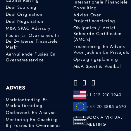
Capital Raising
Internationale Financiële
Deal Sourcing
Consulting
Deal Origination
Advies Over
Projectfinanciering
Deal Negotiation
Obligaties / Actief
M&A SPAC Advisory
Beheerde Certificaten
Fusies En Overnames In
(AMC’s)
De Zwitserse Financiële
Financiering En Advies
Markt
Voor Jachten En Privéjets
Aanvullende Fusies En
Opvolgingsplanning
Overnameservice
M&A Sport & Voetbal
ADVIES
+1 212 210 1940
Markttoetreding En
Marktuitbreiding
+44 20 3885 6670
Onderzoek En Analyse
BOOK A VIRTUAL
Mentoring En Coaching
MEETING
Bij Fusies En Overnames