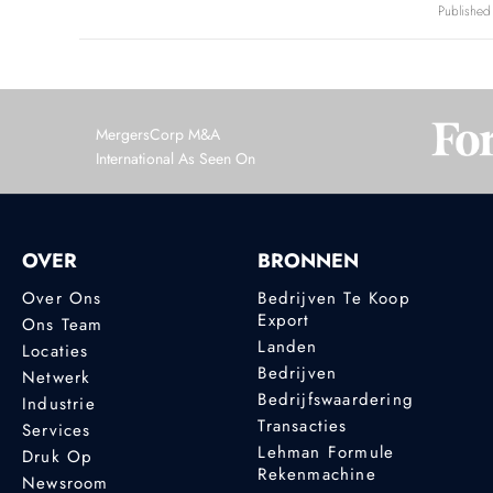
Publishe
MergersCorp M&A
International As Seen On
OVER
BRONNEN
Over Ons
Bedrijven Te Koop
Export
Ons Team
Landen
Locaties
Bedrijven
Netwerk
Bedrijfswaardering
Industrie
Transacties
Services
Lehman Formule
Druk Op
Rekenmachine
Newsroom