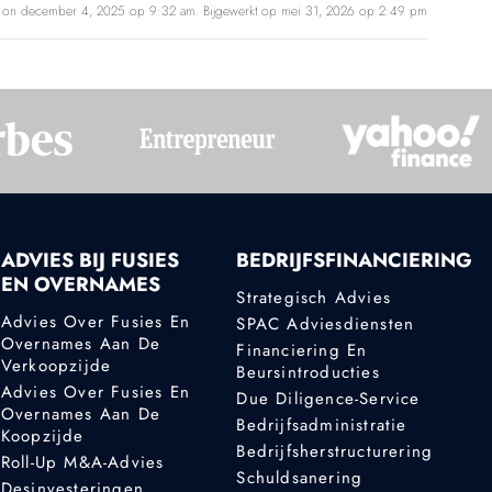
d on december 4, 2025 op 9:32 am. Bijgewerkt op mei 31, 2026 op 2:49 pm
ADVIES BIJ FUSIES
BEDRIJFSFINANCIERING
EN OVERNAMES
Strategisch Advies
Advies Over Fusies En
SPAC Adviesdiensten
Overnames Aan De
Financiering En
Verkoopzijde
Beursintroducties
Advies Over Fusies En
Due Diligence-Service
Overnames Aan De
Bedrijfsadministratie
Koopzijde
Bedrijfsherstructurering
Roll-Up M&A-Advies
Schuldsanering
Desinvesteringen