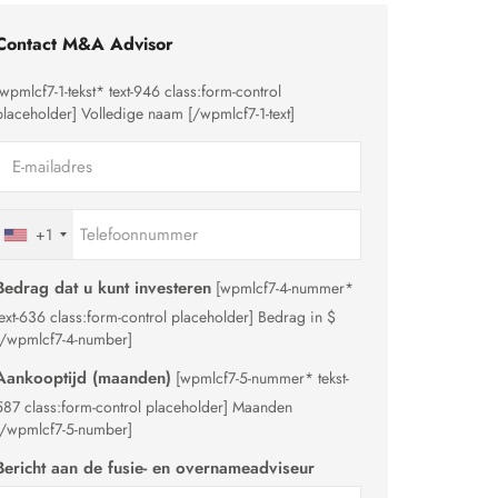
Contact M&A Advisor
[wpmlcf7-1-tekst* text-946 class:form-control
placeholder]
Volledige naam
[/wpmlcf7-1-text]
+1
Bedrag dat u kunt investeren
[wpmlcf7-4-nummer*
text-636 class:form-control placeholder]
Bedrag in $
[/wpmlcf7-4-number]
Aankooptijd (maanden)
[wpmlcf7-5-nummer* tekst-
587 class:form-control placeholder]
Maanden
[/wpmlcf7-5-number]
Bericht aan de fusie- en overnameadviseur