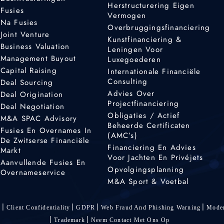
Herstructurering Eigen
Fusies
Vermogen
Na Fusies
Overbruggingsfinanciering
Joint Venture
Kunstfinanciering &
Business Valuation
Leningen Voor
Management Buyout
Luxegoederen
Capital Raising
Internationale Financiële
Consulting
Deal Sourcing
Advies Over
Deal Origination
Projectfinanciering
Deal Negotiation
Obligaties / Actief
M&A SPAC Advisory
Beheerde Certificaten
Fusies En Overnames In
(AMC’s)
De Zwitserse Financiële
Financiering En Advies
Markt
Voor Jachten En Privéjets
Aanvullende Fusies En
Opvolgingsplanning
Overnameservice
M&A Sport & Voetbal
s
Client Confidentiality
GDPR
Web Fraud And Phishing Warning
Moder
Trademark
Neem Contact Met Ons Op