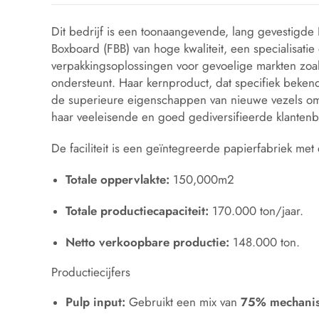
Dit bedrijf is een toonaangevende, lang gevestigde
Boxboard (FBB) van hoge kwaliteit, een specialisat
verpakkingsoplossingen voor gevoelige markten zoal
ondersteunt. Haar kernproduct, dat specifiek beken
de superieure eigenschappen van nieuwe vezels om d
haar veeleisende en goed gediversifieerde klantenbe
De faciliteit is een geïntegreerde papierfabriek met
Totale oppervlakte:
150,000m2
Totale productiecapaciteit:
170.000
ton/jaar.
Netto verkoopbare productie:
148.000
ton.
Productiecijfers
Pulp input:
Gebruikt een mix van
75% mechanis