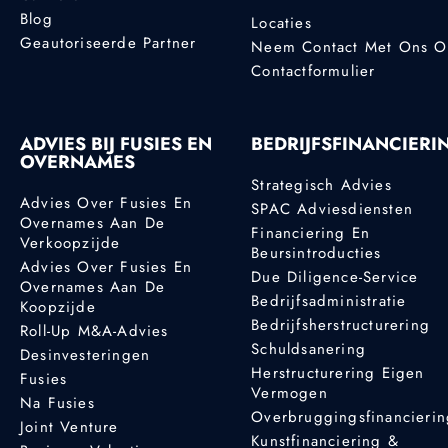
Blog
Locaties
Geautoriseerde Partner
Neem Contact Met Ons 
Contactformulier
ADVIES BIJ FUSIES EN
BEDRIJFSFINANCIERI
OVERNAMES
Strategisch Advies
Advies Over Fusies En
SPAC Adviesdiensten
Overnames Aan De
Financiering En
Verkoopzijde
Beursintroducties
Advies Over Fusies En
Due Diligence-Service
Overnames Aan De
Bedrijfsadministratie
Koopzijde
Bedrijfsherstructurering
Roll-Up M&A-Advies
Schuldsanering
Desinvesteringen
Herstructurering Eigen
Fusies
Vermogen
Na Fusies
Overbruggingsfinancieri
Joint Venture
Kunstfinanciering &