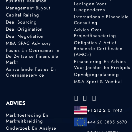
Business Valuation
Leningen Voor
Management Buyout
Luxegoederen
Capital Raising
Internationale Financiële
Deal Sourcing
Consulting
Deal Origination
Advies Over
Projectfinanciering
Deal Negotiation
Obligaties / Actief
M&A SPAC Advisory
Beheerde Certificaten
Fusies En Overnames In
(AMC’s)
De Zwitserse Financiële
Financiering En Advies
Markt
Voor Jachten En Privéjets
Aanvullende Fusies En
Opvolgingsplanning
Overnameservice
M&A Sport & Voetbal
ADVIES
+1 212 210 1940
Markttoetreding En
Marktuitbreiding
+44 20 3885 6670
Onderzoek En Analyse