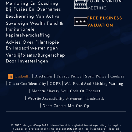
BOOK A VIRTUAL
Mentoring En Coaching
MEETING
Bij Fusies En Overnames
Bescherming Van Activa
FREE BUSINESS
Sovereign Wealth Fund &
VALUATION
Institutionele
Kapitaalverschaffing
Advies Over Filantropie
En Impactinvesteringen
Verblijfplaats/burgerschap
Door Investeringen
LinkedIn
Disclaimer
Privacy Policy
Spam Policy
Cookies
Client Confidentiality
GDPR
Web Fraud And Phishing Warning
Modern Slavery Act
Code Of Conduct
Website Accessibility Statement
Trademark
Neem Contact Met Ons Op
© 2025 MergersCorp M&A International is a global brand operating through a
number of professional firms and constituent entities (“Members”) located