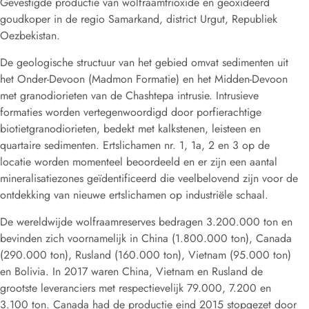
Gevestigde productie van wolfraamtrioxide en geoxideerd
goudkoper in de regio Samarkand, district Urgut, Republiek
Oezbekistan.
De geologische structuur van het gebied omvat sedimenten uit
het Onder-Devoon (Madmon Formatie) en het Midden-Devoon
met granodiorieten van de Chashtepa intrusie. Intrusieve
formaties worden vertegenwoordigd door porfierachtige
biotietgranodiorieten, bedekt met kalkstenen, leisteen en
quartaire sedimenten. Ertslichamen nr. 1, 1a, 2 en 3 op de
locatie worden momenteel beoordeeld en er zijn een aantal
mineralisatiezones geïdentificeerd die veelbelovend zijn voor de
ontdekking van nieuwe ertslichamen op industriële schaal.
De wereldwijde wolfraamreserves bedragen 3.200.000 ton en
bevinden zich voornamelijk in China (1.800.000 ton), Canada
(290.000 ton), Rusland (160.000 ton), Vietnam (95.000 ton)
en Bolivia. In 2017 waren China, Vietnam en Rusland de
grootste leveranciers met respectievelijk 79.000, 7.200 en
3.100 ton. Canada had de productie eind 2015 stopgezet door