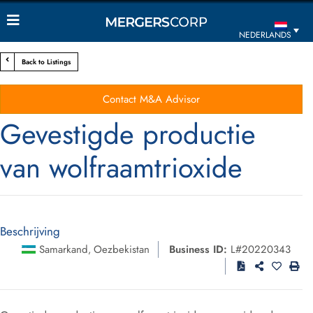
NEDERLANDS
Back to Listings
Contact M&A Advisor
Gevestigde productie
van wolfraamtrioxide
Beschrijving
Samarkand
Oezbekistan
Business ID:
L#20220343
,