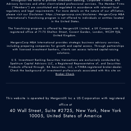
throughout the world to provide Investment Banking, Corporate Finance, and
Advisory Services and other client-related professional services. The Member Firms
(“Members”) are constituted and regulated in accordance with relevant local
regulatory and legal requirements. For more details on the nature of our affiliation,
please visit our Disclaimer: https://mergerscorp.com/disclaimer. MergersCorp M&A
International's franchising program is not offered to individuals or entities located
in the United States.
The franchising program is offered by MergersUK Limited, a UK Company with its
registered office at 71-75 Shelton Street, Covent Garden, London, WC2H 9JQ,
United Kingdom.
MergersCorp M&A International provides strategic business advisory services,
including preparing companies for growth and capital access. Through partnerships
with licensed investment bankers, clients can access tailored capital-raising
solutions.
U.S. Investment Banking Securities transactions are exclusively conducted by
Spektrum Capital Advisors LLC, a Registered Representative of, and Securities
Products offered through, BA Securities, LLC, a FINRA-registered broker-dealer.
Check the background of investment professionals associated with this site on
Broker Check
.
This website is operated by MergersUS Inc a US Corporation with registered
office at
40 Wall Street, Suite #2725, New York, New York
10005, United States of America