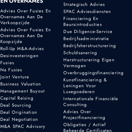
EN OVERNAMES
Strategisch Advies
Advies Over Fusies En
SPAC Adviesdiensten
Overnames Aan De
Financiering En
Verkoopzijde
Beursintroducties
Advies Over Fusies En
Due Diligence-Service
Overnames Aan De
Bedrijfsadministratie
Koopzijde
Bedrijfsherstructurering
Roll-Up M&A-Advies
Schuldsanering
Desinvesteringen
Herstructurering Eigen
Fusies
Vermogen
Na Fusies
Overbruggingsfinanciering
Joint Venture
Kunstfinanciering &
Business Valuation
Leningen Voor
Management Buyout
Luxegoederen
Capital Raising
Internationale Financiële
Consulting
Deal Sourcing
Advies Over
Deal Origination
Projectfinanciering
Deal Negotiation
Obligaties / Actief
M&A SPAC Advisory
Beheerde Certificaten