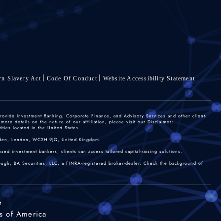
n Slavery Act
Code Of Conduct
Website Accessibility Statement
rovide Investment Banking, Corporate Finance, and Advisory Services and other client-
re details on the nature of our affiliation, please visit our Disclaimer:
ties located in the United States.
 Garden, London, WC2H 9JQ, United Kingdom.
sed investment bankers, clients can access tailored capital-raising solutions.
rough, BA Securities, LLC, a FINRA-registered broker-dealer. Check the background of
t
s of America