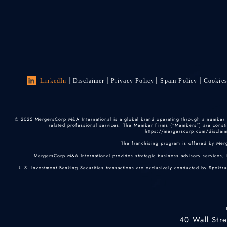
LinkedIn
Disclaimer
Privacy Policy
Spam Policy
Cookie
© 2025 MergersCorp M&A International is a global brand operating through a number of
related professional services. The Member Firms (“Members”) are constitu
https://mergerscorp.com/disclaime
The franchising program is offered by Mer
MergersCorp M&A International provides strategic business advisory services, 
U.S. Investment Banking Securities transactions are exclusively conducted by Spektr
40 Wall Str