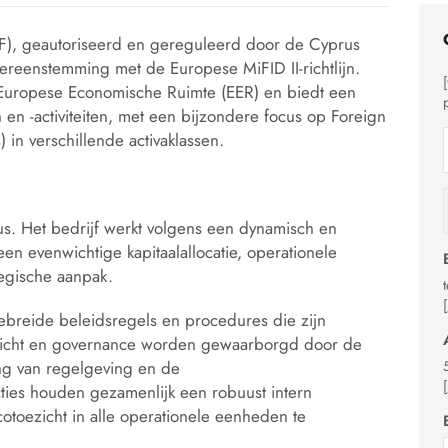
F), geautoriseerd en gereguleerd door de Cyprus
reenstemming met de Europese MiFID II-richtlijn.
e Europese Economische Ruimte (EER) en biedt een
en -activiteiten, met een bijzondere focus op Foreign
 in verschillende activaklassen.
rus. Het bedrijf werkt volgens een dynamisch en
en evenwichtige kapitaalallocatie, operationele
tegische aanpak.
ebreide beleidsregels en procedures die zijn
ezicht en governance worden gewaarborgd door de
ing van regelgeving en de
ties houden gezamenlijk een robuust intern
icotoezicht in alle operationele eenheden te