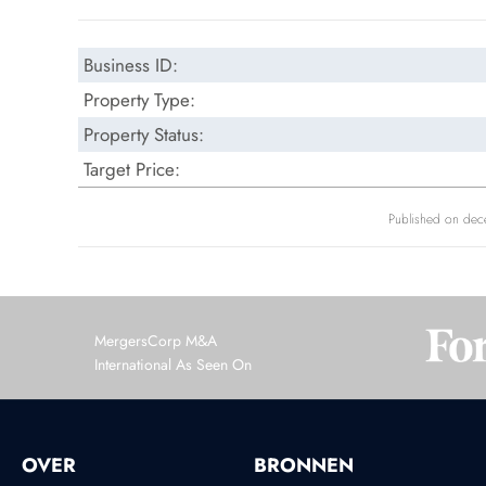
Business ID:
Property Type:
Property Status:
Target Price:
Published on de
MergersCorp M&A
International As Seen On
OVER
BRONNEN