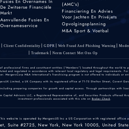
Fusies En Overnames In
(AMC’s)
De Zwitserse Financiële
Financiering En Advies
Markt
Voor Jachten En Privéjets
Aanvullende Fusies En
Opvolgingsplanning
Overnameservice
M&A Sport & Voetbal
s
Client Confidentiality
GDPR
Web Fraud And Phishing Warning
Moder
Trademark
Neem Contact Met Ons Op
 professional firms and constituent entities (“Members”) located throughout the world to p
ted and regulated in accordance with relevant local regulatory and legal requirements. For mo
r. MergersCorp M&A International's franchising program is not offered to individuals or enti
gersUK Limited, a UK Company with its registered office at 71-75 Shelton Street, Covent
including preparing companies for growth and capital access. Through partnerships with licen
um Capital Advisors LLC, a Registered Representative of, and Securities Products offered th
investment professionals associated with this site on
Broker Check
.
This website is operated by MergersUS Inc a US Corporation with registered office a
eet, Suite #2725, New York, New York 10005, United State