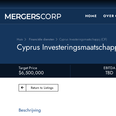
HOME
OVER 
Huis
Financiële diensten
Cyprus Investeringsmaatschappij (CIF)
Cyprus Investeringsmaatschapp
Target Price
EBITDA
$6,500,000
TBD
Return to Listings
Beschrijving