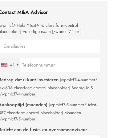
Contact M&A Advisor
[wpmlcf7-1-tekst* text-946 class:form-control
placeholder]
Volledige naam
[/wpmlcf7-1-text]
+1
Bedrag dat u kunt investeren
[wpmlcf7-4-nummer*
text-636 class:form-control placeholder]
Bedrag in $
[/wpmlcf7-4-number]
Aankooptijd (maanden)
[wpmlcf7-5-nummer* tekst-
587 class:form-control placeholder]
Maanden
[/wpmlcf7-5-number]
Bericht aan de fusie- en overnameadviseur