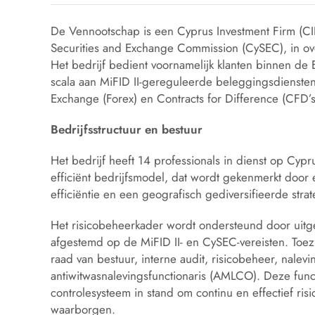
De Vennootschap is een Cyprus Investment Firm (CI
Securities and Exchange Commission (CySEC), in ove
Het bedrijf bedient voornamelijk klanten binnen d
scala aan MiFID II-gereguleerde beleggingsdiensten 
Exchange (Forex) en Contracts for Difference (CFD’s)
Bedrijfsstructuur en bestuur
Het bedrijf heeft 14 professionals in dienst op Cyp
efficiënt bedrijfsmodel, dat wordt gekenmerkt door e
efficiëntie en een geografisch gediversifieerde stra
Het risicobeheerkader wordt ondersteund door uitg
afgestemd op de MiFID II- en CySEC-vereisten. To
raad van bestuur, interne audit, risicobeheer, nalev
antiwitwasnalevingsfunctionaris (AMLCO). Deze func
controlesysteem in stand om continu en effectief ris
waarborgen.