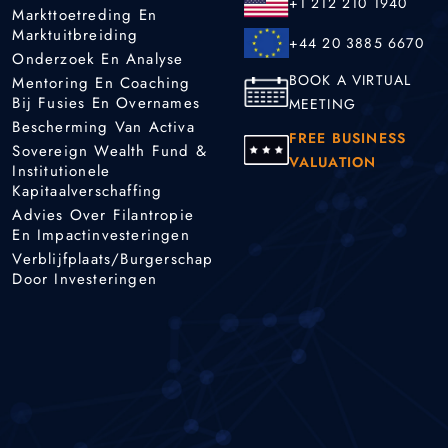
+1 212 210 1940
Markttoetreding En
Marktuitbreiding
+44 20 3885 6670
Onderzoek En Analyse
BOOK A VIRTUAL
Mentoring En Coaching
Bij Fusies En Overnames
MEETING
Bescherming Van Activa
FREE BUSINESS
Sovereign Wealth Fund &
VALUATION
Institutionele
Kapitaalverschaffing
Advies Over Filantropie
En Impactinvesteringen
Verblijfplaats/burgerschap
Door Investeringen