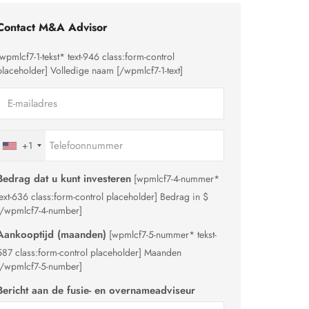
Contact M&A Advisor
[wpmlcf7-1-tekst* text-946 class:form-control
placeholder]
Volledige naam
[/wpmlcf7-1-text]
+1
Bedrag dat u kunt investeren
[wpmlcf7-4-nummer*
text-636 class:form-control placeholder]
Bedrag in $
[/wpmlcf7-4-number]
Aankooptijd (maanden)
[wpmlcf7-5-nummer* tekst-
587 class:form-control placeholder]
Maanden
[/wpmlcf7-5-number]
Bericht aan de fusie- en overnameadviseur