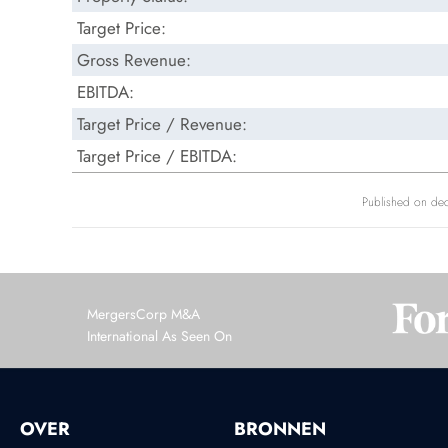
Target Price:
Gross Revenue:
EBITDA:
Target Price / Revenue:
Target Price / EBITDA:
Published on de
MergersCorp M&A
International As Seen On
OVER
BRONNEN