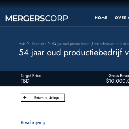
HOME
OVER 
Huis
Productie
54 jaar oud productiebedrijf van schroeven en klinkn
54 jaar oud productiebedrijf 
Target Price
Gross Reve
TBD
$10,000,
Return to Listings
Beschrijving