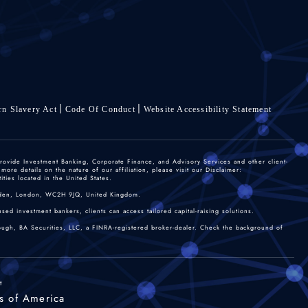
n Slavery Act
Code Of Conduct
Website Accessibility Statement
rovide Investment Banking, Corporate Finance, and Advisory Services and other client-
re details on the nature of our affiliation, please visit our Disclaimer:
ties located in the United States.
 Garden, London, WC2H 9JQ, United Kingdom.
sed investment bankers, clients can access tailored capital-raising solutions.
rough, BA Securities, LLC, a FINRA-registered broker-dealer. Check the background of
t
s of America