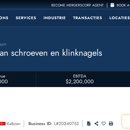
|
BECOME MERGERSCORP AGENT
BOOK A 
ONS
SERVICES
INDUSTRIE
TRANSACTIES
LOCATIES
agels
van schroeven en klinknagels
nue
EBITDA
000
$2,200,000
Business ID:
L#20240753
Kalkoen