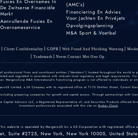
Fusies En Overnames In
(AMC’s)
De Zwitserse Financiële
Financiering En Advies
Markt
Voor Jachten En Privéjets
Aanvullende Fusies En
Opvolgingsplanning
Overnameservice
M&A Sport & Voetbal
s
Client Confidentiality
GDPR
Web Fraud And Phishing Warning
Moder
Trademark
Neem Contact Met Ons Op
 professional firms and constituent entities (“Members”) located throughout the world to p
ted and regulated in accordance with relevant local regulatory and legal requirements. For mo
r. MergersCorp M&A International's franchising program is not offered to individuals or enti
gersUK Limited, a UK Company with its registered office at 71-75 Shelton Street, Covent
including preparing companies for growth and capital access. Through partnerships with licen
um Capital Advisors LLC, a Registered Representative of, and Securities Products offered th
investment professionals associated with this site on
Broker Check
.
This website is operated by MergersUS Inc a US Corporation with registered office a
eet, Suite #2725, New York, New York 10005, United State