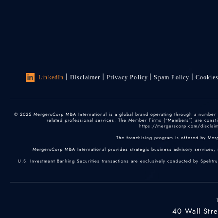
LinkedIn
Disclaimer
Privacy Policy
Spam Policy
Cookie
© 2025 MergersCorp M&A International is a global brand operating through a number of
related professional services. The Member Firms (“Members”) are constitu
https://mergerscorp.com/disclaime
The franchising program is offered by Mer
MergersCorp M&A International provides strategic business advisory services, 
U.S. Investment Banking Securities transactions are exclusively conducted by Spektr
40 Wall Str