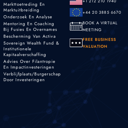
+1 212 210 1940
Markttoetreding En
Marktuitbreiding
+44 20 3885 6670
Onderzoek En Analyse
BOOK A VIRTUAL
Mentoring En Coaching
Bij Fusies En Overnames
MEETING
Bescherming Van Activa
FREE BUSINESS
Sovereign Wealth Fund &
VALUATION
Institutionele
Kapitaalverschaffing
Advies Over Filantropie
En Impactinvesteringen
Verblijfplaats/burgerschap
Door Investeringen