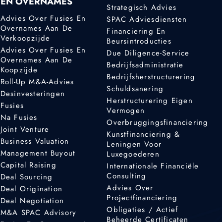
EN OVERNAMES
Strategisch Advies
Advies Over Fusies En
SPAC Adviesdiensten
Overnames Aan De
Financiering En
Verkoopzijde
Beursintroducties
Advies Over Fusies En
Due Diligence-Service
Overnames Aan De
Bedrijfsadministratie
Koopzijde
Bedrijfsherstructurering
Roll-Up M&A-Advies
Schuldsanering
Desinvesteringen
Herstructurering Eigen
Fusies
Vermogen
Na Fusies
Overbruggingsfinanciering
Joint Venture
Kunstfinanciering &
Business Valuation
Leningen Voor
Management Buyout
Luxegoederen
Capital Raising
Internationale Financiële
Consulting
Deal Sourcing
Advies Over
Deal Origination
Projectfinanciering
Deal Negotiation
Obligaties / Actief
M&A SPAC Advisory
Beheerde Certificaten