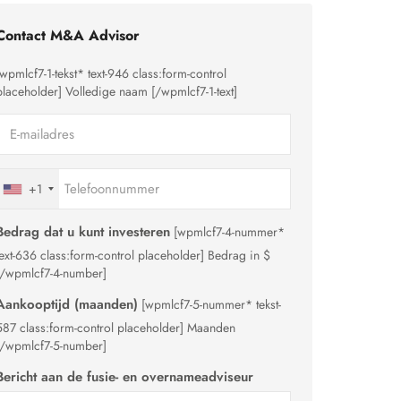
Contact M&A Advisor
[wpmlcf7-1-tekst* text-946 class:form-control
placeholder]
Volledige naam
[/wpmlcf7-1-text]
+1
Bedrag dat u kunt investeren
[wpmlcf7-4-nummer*
text-636 class:form-control placeholder]
Bedrag in $
[/wpmlcf7-4-number]
Aankooptijd (maanden)
[wpmlcf7-5-nummer* tekst-
587 class:form-control placeholder]
Maanden
[/wpmlcf7-5-number]
Bericht aan de fusie- en overnameadviseur