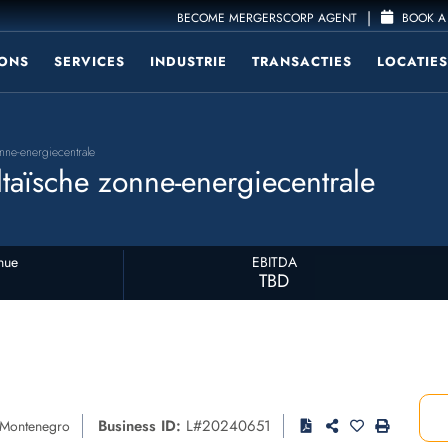
|
BECOME MERGERSCORP AGENT
BOOK A 
ONS
SERVICES
INDUSTRIE
TRANSACTIES
LOCATIES
ne-energiecentrale
aïsche zonne-energiecentrale
nue
EBITDA
TBD
Business ID:
L#20240651
Montenegro