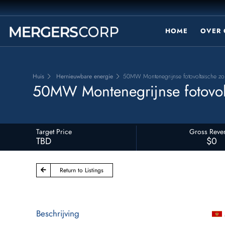
HOME
OVER 
Huis
Hernieuwbare energie
50MW Montenegrijnse fotovoltaïsche zon
50MW Montenegrijnse fotovolt
Target Price
Gross Reve
TBD
$0
Return to Listings
Beschrijving