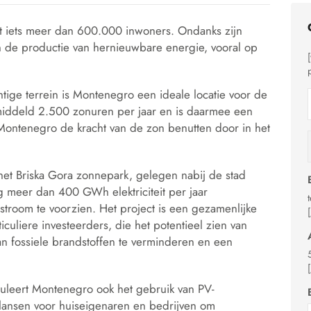
et iets meer dan 600.000 inwoners. Ondanks zijn
in de productie van hernieuwbare energie, vooral op
tige terrein is Montenegro een ideale locatie voor de
middeld 2.500 zonuren per jaar en is daarmee een
Montenegro de kracht van de zon benutten door in het
het Briska Gora zonnepark, gelegen nabij de stad
g meer dan 400 GWh elektriciteit per jaar
room te voorzien. Het project is een gezamenlijke
uliere investeerders, die het potentieel zien van
an fossiele brandstoffen te verminderen en een
muleert Montenegro ook het gebruik van PV-
mulansen voor huiseigenaren en bedrijven om