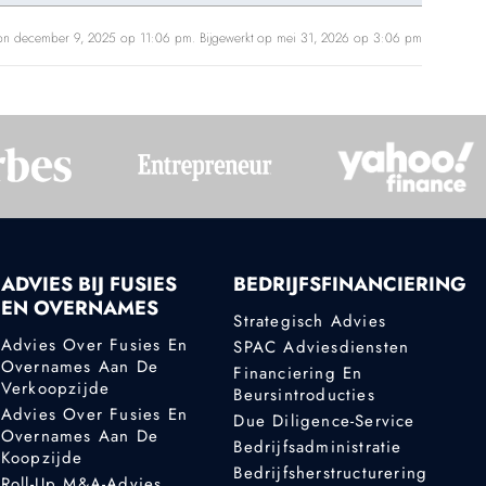
on december 9, 2025 op 11:06 pm. Bijgewerkt op mei 31, 2026 op 3:06 pm
ADVIES BIJ FUSIES
BEDRIJFSFINANCIERING
EN OVERNAMES
Strategisch Advies
Advies Over Fusies En
SPAC Adviesdiensten
Overnames Aan De
Financiering En
Verkoopzijde
Beursintroducties
Advies Over Fusies En
Due Diligence-Service
Overnames Aan De
Bedrijfsadministratie
Koopzijde
Bedrijfsherstructurering
Roll-Up M&A-Advies