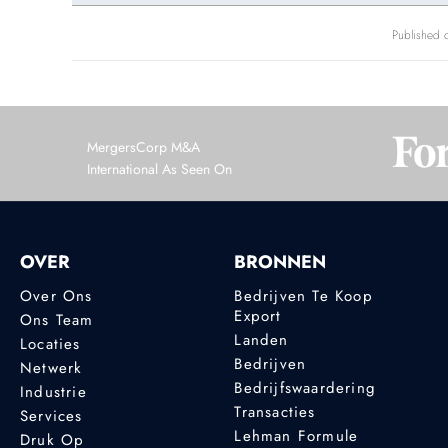
Published 
MergersCorp M&A
International As Seen On
OVER
BRONNEN
Over Ons
Bedrijven Te Koop
Export
Ons Team
Landen
Locaties
Bedrijven
Netwerk
Bedrijfswaardering
Industrie
Transacties
Services
Lehman Formule
Druk Op