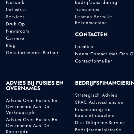
Netwerk
Bedrijfswaardering
Industrie
Transacties
Services
Lehman Formule
Rekenmachine
Druk Op
Newsroom
CONTACTEN
Carrière
Blog
Locaties
Geautoriseerde Partner
Neem Contact Met Ons 
Contactformulier
ADVIES BIJ FUSIES EN
BEDRIJFSFINANCIERI
OVERNAMES
Strategisch Advies
Advies Over Fusies En
SPAC Adviesdiensten
Overnames Aan De
Financiering En
Verkoopzijde
Beursintroducties
Advies Over Fusies En
Due Diligence-Service
Overnames Aan De
Bedrijfsadministratie
Koopzijde