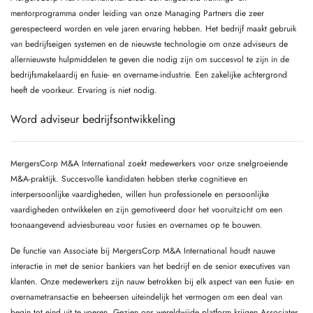
mentorprogramma onder leiding van onze Managing Partners die zeer
gerespecteerd worden en vele jaren ervaring hebben. Het bedrijf maakt gebruik
van bedrijfseigen systemen en de nieuwste technologie om onze adviseurs de
allernieuwste hulpmiddelen te geven die nodig zijn om succesvol te zijn in de
bedrijfsmakelaardij en fusie- en overname-industrie. Een zakelijke achtergrond
heeft de voorkeur. Ervaring is niet nodig.
Word adviseur bedrijfsontwikkeling
MergersCorp M&A International zoekt medewerkers voor onze snelgroeiende
M&A-praktijk. Succesvolle kandidaten hebben sterke cognitieve en
interpersoonlijke vaardigheden, willen hun professionele en persoonlijke
vaardigheden ontwikkelen en zijn gemotiveerd door het vooruitzicht om een
toonaangevend adviesbureau voor fusies en overnames op te bouwen.
De functie van Associate bij MergersCorp M&A International houdt nauwe
interactie in met de senior bankiers van het bedrijf en de senior executives van
klanten. Onze medewerkers zijn nauw betrokken bij elk aspect van een fusie- en
overnametransactie en beheersen uiteindelijk het vermogen om een deal van
begin tot eind uit te voeren. Gezien ons wereldwijde platform krijgen Associates