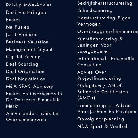
Bedrijfsherstructurering
Roll-Up M&A-Advies
Schuldsanering
Desinvesteringen
Herstructurering Eigen
Fusies
Vermogen
Na Fusies
Overbruggingsfinancieri
Joint Venture
Kunstfinanciering &
Business Valuation
Leningen Voor
Management Buyout
Luxegoederen
Capital Raising
Internationale Financiële
Deal Sourcing
Consulting
Deal Origination
Advies Over
Projectfinanciering
Deal Negotiation
Obligaties / Actief
M&A SPAC Advisory
Beheerde Certificaten
Fusies En Overnames In
(AMC’s)
De Zwitserse Financiële
Financiering En Advies
Markt
Voor Jachten En Privéjets
Aanvullende Fusies En
Opvolgingsplanning
Overnameservice
M&A Sport & Voetbal