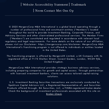
Website Accessibility Statement
Trademark
Neem Contact Met Ons Op
© 2025 MergersCorp M&A International is a global brand operating through a
number of professional firms and constituent entities (“Members”) located
throughout the world to provide Investment Banking, Corporate Finance, and
Advisory Services and other client-related professional services. The Member Firms
(“Members”) are constituted and regulated in accordance with relevant local
regulatory and legal requirements. For more details on the nature of our affiliation,
please visit our Disclaimer: https://mergerscorp.com/disclaimer. MergersCorp M&A
International's franchising program is not offered to individuals or entities located
in the United States.
The franchising program is offered by MergersUK Limited, a UK Company with its
registered office at 71-75 Shelton Street, Covent Garden, London, WC2H 9JQ,
United Kingdom.
MergersCorp M&A International provides strategic business advisory services,
including preparing companies for growth and capital access. Through partnerships
with licensed investment bankers, clients can access tailored capital-raising
solutions.
U.S. Investment Banking Securities transactions are exclusively conducted by
Spektrum Capital Advisors LLC, a Registered Representative of, and Securities
Products offered through, BA Securities, LLC, a FINRA-registered broker-dealer.
Check the background of investment professionals associated with this site on
Broker Check
.