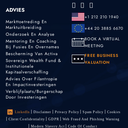
ADVIES
+1 212 210 1940
Markttoetreding En
Marktuitbreiding
+44 20 3885 6670
Onderzoek En Analyse
BOOK A VIRTUAL
Mentoring En Coaching
MEETING
Bij Fusies En Overnames
Bescherming Van Activa
FREE BUSINESS
Sovereign Wealth Fund &
VALUATION
Institutionele
Kapitaalverschaffing
Advies Over Filantropie
En Impactinvesteringen
Verblijfplaats/burgerschap
Door Investeringen
LinkedIn
Disclaimer
Privacy Policy
Spam Policy
Cookies
Client Confidentiality
GDPR
Web Fraud And Phishing Warning
Modern Slavery Act
Code Of Conduct