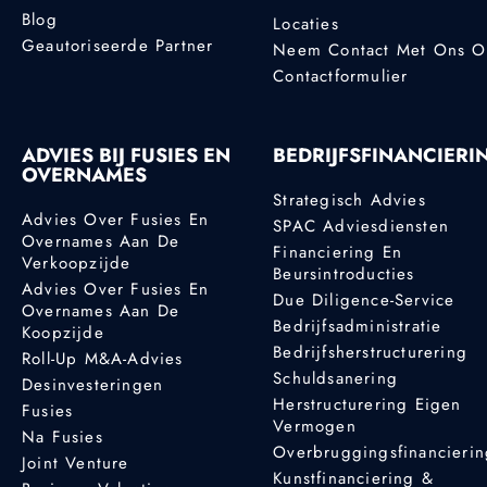
Blog
Locaties
Geautoriseerde Partner
Neem Contact Met Ons 
Contactformulier
ADVIES BIJ FUSIES EN
BEDRIJFSFINANCIERI
OVERNAMES
Strategisch Advies
Advies Over Fusies En
SPAC Adviesdiensten
Overnames Aan De
Financiering En
Verkoopzijde
Beursintroducties
Advies Over Fusies En
Due Diligence-Service
Overnames Aan De
Bedrijfsadministratie
Koopzijde
Bedrijfsherstructurering
Roll-Up M&A-Advies
Schuldsanering
Desinvesteringen
Herstructurering Eigen
Fusies
Vermogen
Na Fusies
Overbruggingsfinancieri
Joint Venture
Kunstfinanciering &