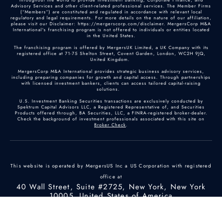
Advisory Services and other client-related professional services. The Member Firms
(“Members”) are constituted and regulated in accordance with relevant local
regulatory and legal requirements. For more details on the nature of our affiliation,
please visit our Disclaimer: https://mergerscorp.com/disclaimer. MergersCorp M&A
International's franchising program is not offered to individuals or entities located
in the United States.
The franchising program is offered by MergersUK Limited, a UK Company with its
registered office at 71-75 Shelton Street, Covent Garden, London, WC2H 9JQ,
United Kingdom.
MergersCorp M&A International provides strategic business advisory services,
including preparing companies for growth and capital access. Through partnerships
with licensed investment bankers, clients can access tailored capital-raising
solutions.
U.S. Investment Banking Securities transactions are exclusively conducted by
Spektrum Capital Advisors LLC, a Registered Representative of, and Securities
Products offered through, BA Securities, LLC, a FINRA-registered broker-dealer.
Check the background of investment professionals associated with this site on
Broker Check
.
This website is operated by MergersUS Inc a US Corporation with registered
office at
40 Wall Street, Suite #2725, New York, New York
10005, United States of America