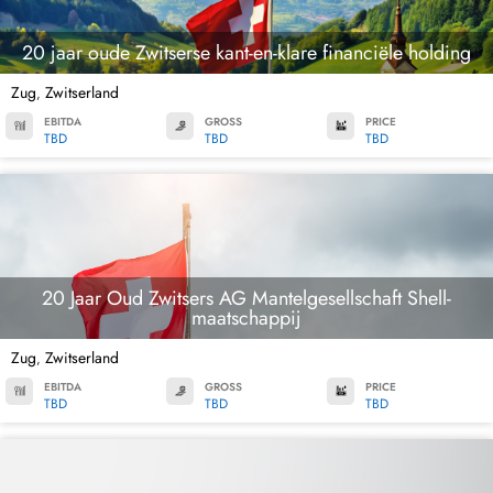
20 jaar oude Zwitserse kant-en-klare financiële holding
Zug
Zwitserland
,
EBITDA
GROSS
PRICE
TBD
TBD
TBD
20 Jaar Oud Zwitsers AG Mantelgesellschaft Shell-
maatschappij
Zug
Zwitserland
,
EBITDA
GROSS
PRICE
TBD
TBD
TBD