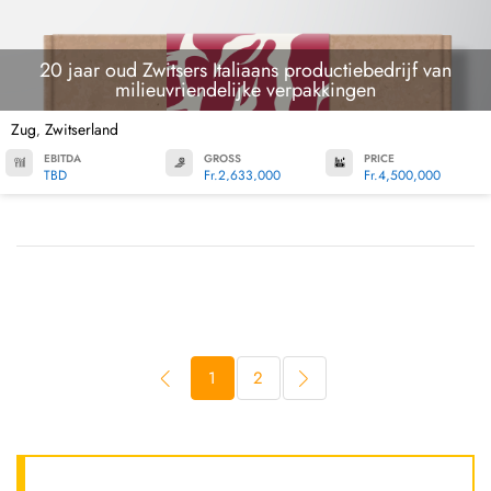
20 jaar oud Zwitsers Italiaans productiebedrijf van
milieuvriendelijke verpakkingen
Zug
Zwitserland
,
EBITDA
GROSS
PRICE
TBD
Fr.2,633,000
Fr.4,500,000
1
2