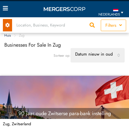
NEDERLANDS
Filters
Huis
Zug
Businesses For Sale In Zug
Datum nieuw in oud
Sorteer op:
90 jaar oude Zwitserse para-bank instelling
Zug
Zwitserland
,