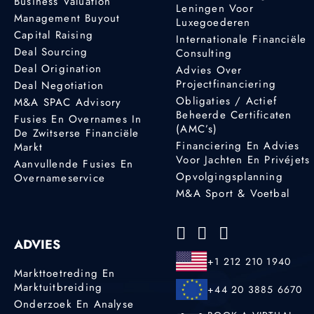
Business Valuation
Leningen Voor
Management Buyout
Luxegoederen
Capital Raising
Internationale Financiële
Deal Sourcing
Consulting
Deal Origination
Advies Over
Projectfinanciering
Deal Negotiation
Obligaties / Actief
M&A SPAC Advisory
Beheerde Certificaten
Fusies En Overnames In
(AMC’s)
De Zwitserse Financiële
Financiering En Advies
Markt
Voor Jachten En Privéjets
Aanvullende Fusies En
Opvolgingsplanning
Overnameservice
M&A Sport & Voetbal
ADVIES
+1 212 210 1940
Markttoetreding En
Marktuitbreiding
+44 20 3885 6670
Onderzoek En Analyse