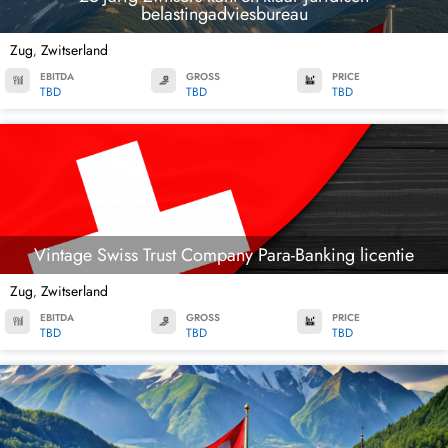
belastingadviesbureau
Zug
Zwitserland
,
EBITDA
GROSS
PRICE
TBD
TBD
TBD
Vintage Swiss Trust Company Para-Banking licentie
Zug
Zwitserland
,
EBITDA
GROSS
PRICE
TBD
TBD
TBD