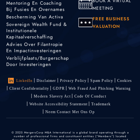
BOOK A VIRTUAL
Mentoring En Coaching
MEETING
Bij Fusies En Overnames
Bescherming Van Activa
FREE BUSINESS
Sovereign Wealth Fund &
VALUATION
Institutionele
Kapitaalverschaffing
Advies Over Filantropie
En Impactinvesteringen
Verblijfplaats/burgerschap
Door Investeringen
LinkedIn
Disclaimer
Privacy Policy
Spam Policy
Cookies
Client Confidentiality
GDPR
Web Fraud And Phishing Warning
Modern Slavery Act
Code Of Conduct
Website Accessibility Statement
Trademark
Neem Contact Met Ons Op
© 2025 MergersCorp M&A International is a global brand operating through a
number of professional firms and constituent entities (“Members”) located
throughout the world to provide Investment Banking, Corporate Finance, and