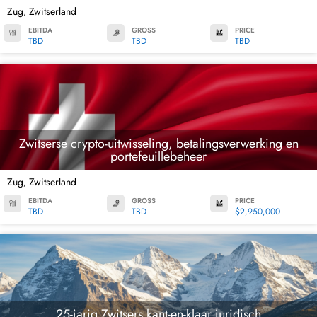
Zug
Zwitserland
,
EBITDA
GROSS
PRICE
TBD
TBD
TBD
Zwitserse crypto-uitwisseling, betalingsverwerking en
portefeuillebeheer
Zug
Zwitserland
,
EBITDA
GROSS
PRICE
TBD
TBD
$2,950,000
25-jarig Zwitsers kant-en-klaar juridisch