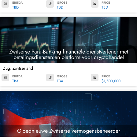
EBITDA
GROSS
PRICE
TBD
TBD
TBD
Zwitserse Para-Banking financiële dienstverlener met
betalingsdiensten en platform voor cryptohandel
Zug
Zwitserland
,
EBITDA
GROSS
PRICE
TBA
TBA
$1,500,000
Gloednieuwe Zwitserse vermogensbeheerder