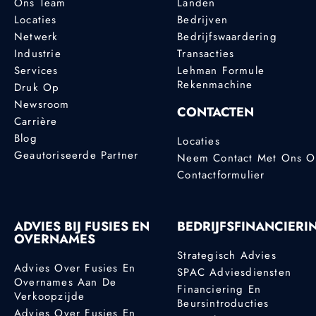
Ons Team
Landen
Locaties
Bedrijven
Netwerk
Bedrijfswaardering
Industrie
Transacties
Services
Lehman Formule
Rekenmachine
Druk Op
Newsroom
CONTACTEN
Carrière
Blog
Locaties
Geautoriseerde Partner
Neem Contact Met Ons 
Contactformulier
ADVIES BIJ FUSIES EN
BEDRIJFSFINANCIERI
OVERNAMES
Strategisch Advies
Advies Over Fusies En
SPAC Adviesdiensten
Overnames Aan De
Financiering En
Verkoopzijde
Beursintroducties
Advies Over Fusies En