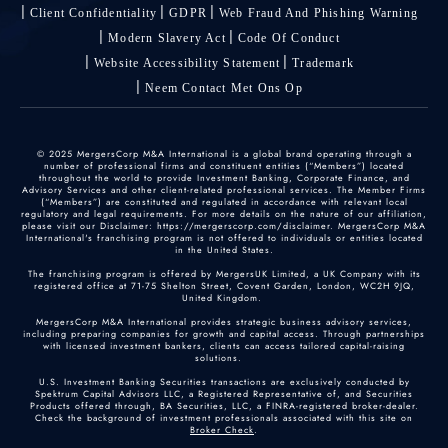
Client Confidentiality
GDPR
Web Fraud And Phishing Warning
Modern Slavery Act
Code Of Conduct
Website Accessibility Statement
Trademark
Neem Contact Met Ons Op
© 2025 MergersCorp M&A International is a global brand operating through a
number of professional firms and constituent entities (“Members”) located
throughout the world to provide Investment Banking, Corporate Finance, and
Advisory Services and other client-related professional services. The Member Firms
(“Members”) are constituted and regulated in accordance with relevant local
regulatory and legal requirements. For more details on the nature of our affiliation,
please visit our Disclaimer: https://mergerscorp.com/disclaimer. MergersCorp M&A
International's franchising program is not offered to individuals or entities located
in the United States.
The franchising program is offered by MergersUK Limited, a UK Company with its
registered office at 71-75 Shelton Street, Covent Garden, London, WC2H 9JQ,
United Kingdom.
MergersCorp M&A International provides strategic business advisory services,
including preparing companies for growth and capital access. Through partnerships
with licensed investment bankers, clients can access tailored capital-raising
solutions.
U.S. Investment Banking Securities transactions are exclusively conducted by
Spektrum Capital Advisors LLC, a Registered Representative of, and Securities
Products offered through, BA Securities, LLC, a FINRA-registered broker-dealer.
Check the background of investment professionals associated with this site on
Broker Check
.