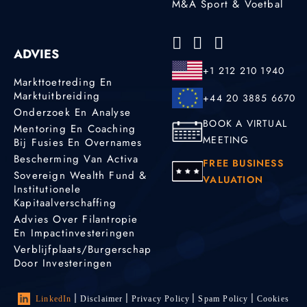
M&A Sport & Voetbal
ADVIES
+1 212 210 1940
Markttoetreding En
Marktuitbreiding
+44 20 3885 6670
Onderzoek En Analyse
BOOK A VIRTUAL
Mentoring En Coaching
MEETING
Bij Fusies En Overnames
Bescherming Van Activa
FREE BUSINESS
Sovereign Wealth Fund &
VALUATION
Institutionele
Kapitaalverschaffing
Advies Over Filantropie
En Impactinvesteringen
Verblijfplaats/burgerschap
Door Investeringen
LinkedIn
Disclaimer
Privacy Policy
Spam Policy
Cookies