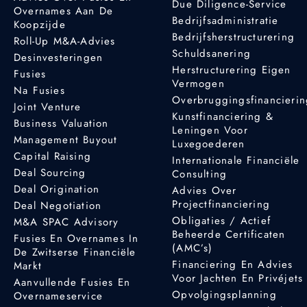
Due Diligence-Service
Overnames Aan De
Bedrijfsadministratie
Koopzijde
Bedrijfsherstructurering
Roll-Up M&A-Advies
Schuldsanering
Desinvesteringen
Herstructurering Eigen
Fusies
Vermogen
Na Fusies
Overbruggingsfinancieri
Joint Venture
Kunstfinanciering &
Business Valuation
Leningen Voor
Management Buyout
Luxegoederen
Capital Raising
Internationale Financiële
Deal Sourcing
Consulting
Deal Origination
Advies Over
Projectfinanciering
Deal Negotiation
Obligaties / Actief
M&A SPAC Advisory
Beheerde Certificaten
Fusies En Overnames In
(AMC’s)
De Zwitserse Financiële
Financiering En Advies
Markt
Voor Jachten En Privéjets
Aanvullende Fusies En
Opvolgingsplanning
Overnameservice