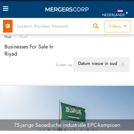
NEDERLANDS
Filters
Huis
Riyad
Businesses For Sale In
Riyad
Datum nieuw in oud
Sorteer op:
75-jarige Saoedische industriële EPC-kampioen