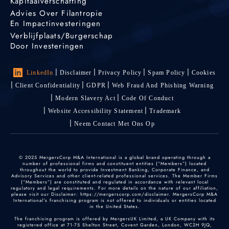
Kapitaalverschaffing
Advies Over Filantropie
En Impactinvesteringen
Verblijfplaats/burgerschap
Door Investeringen
LinkedIn
Disclaimer
Privacy Policy
Spam Policy
Cookies
Client Confidentiality
GDPR
Web Fraud And Phishing Warning
Modern Slavery Act
Code Of Conduct
Website Accessibility Statement
Trademark
Neem Contact Met Ons Op
© 2025 MergersCorp M&A International is a global brand operating through a
number of professional firms and constituent entities (“Members”) located
throughout the world to provide Investment Banking, Corporate Finance, and
Advisory Services and other client-related professional services. The Member Firms
(“Members”) are constituted and regulated in accordance with relevant local
regulatory and legal requirements. For more details on the nature of our affiliation,
please visit our Disclaimer: https://mergerscorp.com/disclaimer. MergersCorp M&A
International's franchising program is not offered to individuals or entities located
in the United States.
The franchising program is offered by MergersUK Limited, a UK Company with its
registered office at 71-75 Shelton Street, Covent Garden, London, WC2H 9JQ,