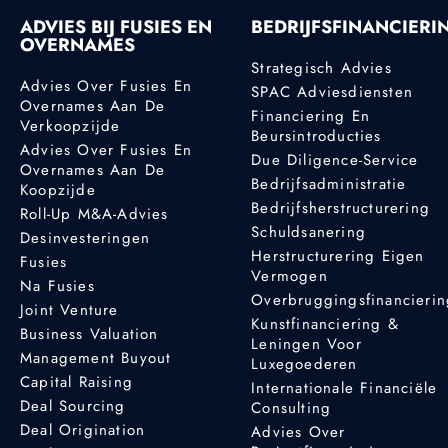
ADVIES BIJ FUSIES EN
BEDRIJFSFINANCIERI
OVERNAMES
Strategisch Advies
Advies Over Fusies En
SPAC Adviesdiensten
Overnames Aan De
Financiering En
Verkoopzijde
Beursintroducties
Advies Over Fusies En
Due Diligence-Service
Overnames Aan De
Bedrijfsadministratie
Koopzijde
Bedrijfsherstructurering
Roll-Up M&A-Advies
Schuldsanering
Desinvesteringen
Herstructurering Eigen
Fusies
Vermogen
Na Fusies
Overbruggingsfinancieri
Joint Venture
Kunstfinanciering &
Business Valuation
Leningen Voor
Management Buyout
Luxegoederen
Capital Raising
Internationale Financiële
Deal Sourcing
Consulting
Deal Origination
Advies Over