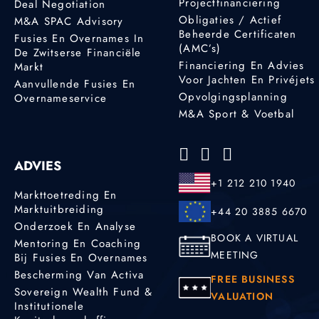
Projectfinanciering
Deal Negotiation
Obligaties / Actief
M&A SPAC Advisory
Beheerde Certificaten
Fusies En Overnames In
(AMC’s)
De Zwitserse Financiële
Financiering En Advies
Markt
Voor Jachten En Privéjets
Aanvullende Fusies En
Opvolgingsplanning
Overnameservice
M&A Sport & Voetbal
ADVIES
+1 212 210 1940
Markttoetreding En
Marktuitbreiding
+44 20 3885 6670
Onderzoek En Analyse
BOOK A VIRTUAL
Mentoring En Coaching
MEETING
Bij Fusies En Overnames
Bescherming Van Activa
FREE BUSINESS
Sovereign Wealth Fund &
VALUATION
Institutionele