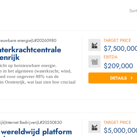
Sor
ieuwbare energie
|
L#20260980
TARGET PRICE
$7,500,00
erkrachtcentrale
enrijk
EBITDA
$209,000
richt op hernieuwbare energie.
 in het algemeen (waterkracht, wind,
goed voor ongeveer 88% van de
DETAILS
 in Oostenrijk, wat laat zien hoe cruciaal
ijk
|
Internet Bedrijven
|
L#20250830
TARGET PRICE
$5,000,00
 wereldwijd platform