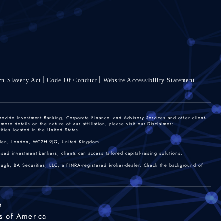
n Slavery Act
Code Of Conduct
Website Accessibility Statement
rovide Investment Banking, Corporate Finance, and Advisory Services and other client-
re details on the nature of our affiliation, please visit our Disclaimer:
ties located in the United States.
 Garden, London, WC2H 9JQ, United Kingdom.
sed investment bankers, clients can access tailored capital-raising solutions.
rough, BA Securities, LLC, a FINRA-registered broker-dealer. Check the background of
t
s of America