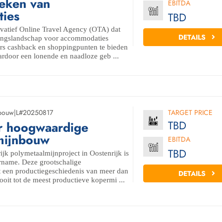
oeken van
EBITDA
ies
TBD
vatief Online Travel Agency (OTA) dat
DETAILS
ingslandschap voor accommodaties
ers cashback en shoppingpunten te bieden
aardoor een lonende en naadloze geb ...
bouw
|
L#20250817
TARGET PRICE
TBD
or hoogwaardige
mijnbouw
EBITDA
TBD
ijk polymetaalmijnproject in Oostenrijk is
rname. Deze grootschalige
t een productiegeschiedenis van meer dan
DETAILS
ooit tot de meest productieve kopermi ...