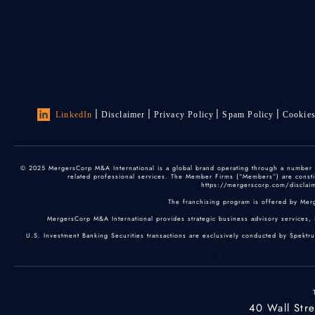
LinkedIn
Disclaimer
Privacy Policy
Spam Policy
Cookie
© 2025 MergersCorp M&A International is a global brand operating through a number of
related professional services. The Member Firms (“Members”) are constitu
https://mergerscorp.com/disclaime
The franchising program is offered by Mer
MergersCorp M&A International provides strategic business advisory services, 
U.S. Investment Banking Securities transactions are exclusively conducted by Spektr
40 Wall Str