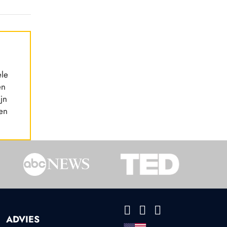
ele
en
jn
 en
ADVIES