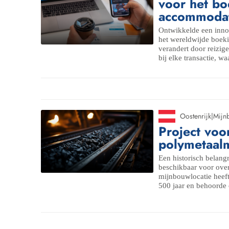
voor het b
accommodat
Ontwikkelde een inno
het wereldwijde boek
verandert door reizig
bij elke transactie, w
Oostenrijk
|
Mijn
Project vo
polymetaal
Een historisch belangr
beschikbaar voor ove
mijnbouwlocatie heef
500 jaar en behoorde 