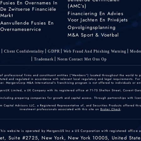
Fusies En Overnames In
(AMC’s)
De Zwitserse Financiële
Financiering En Advies
Markt
Voor Jachten En Privéjets
Aanvullende Fusies En
Opvolgingsplanning
Overnameservice
M&A Sport & Voetbal
s
Client Confidentiality
GDPR
Web Fraud And Phishing Warning
Moder
Trademark
Neem Contact Met Ons Op
 professional firms and constituent entities (“Members”) located throughout the world to p
ted and regulated in accordance with relevant local regulatory and legal requirements. For mo
r. MergersCorp M&A International's franchising program is not offered to individuals or enti
gersUK Limited, a UK Company with its registered office at 71-75 Shelton Street, Covent
including preparing companies for growth and capital access. Through partnerships with licen
um Capital Advisors LLC, a Registered Representative of, and Securities Products offered th
investment professionals associated with this site on
Broker Check
.
This website is operated by MergersUS Inc a US Corporation with registered office a
eet, Suite #2725, New York, New York 10005, United State