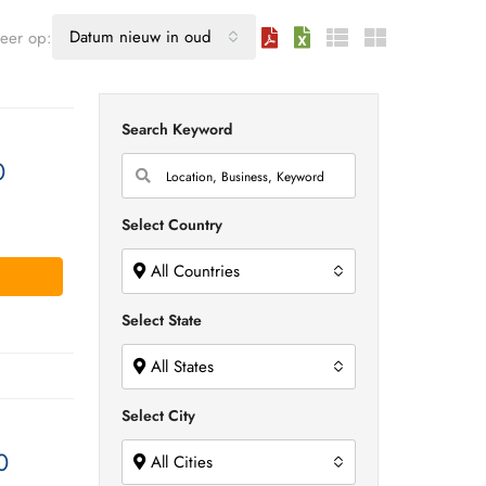
Datum nieuw in oud
teer op:
Search Keyword
0
Select Country
All Countries
Select State
All States
Select City
0
All Cities