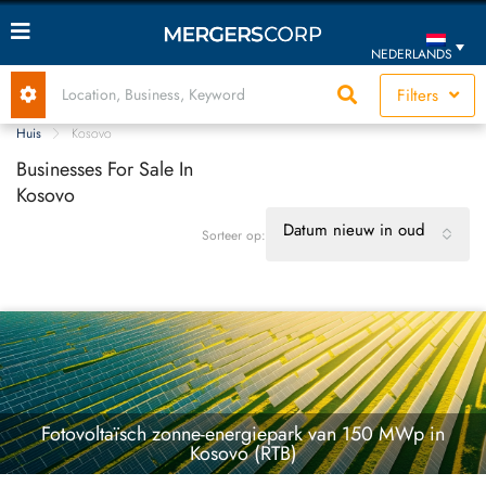
NEDERLANDS
Filters
Huis
Kosovo
Businesses For Sale In
Kosovo
Datum nieuw in oud
Sorteer op:
Fotovoltaïsch zonne-energiepark van 150 MWp in
Kosovo (RTB)