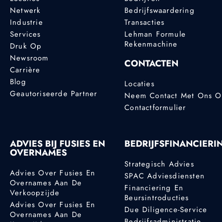
Netwerk
Bedrijfswaardering
Industrie
Transacties
Services
Lehman Formule
Rekenmachine
Druk Op
Newsroom
CONTACTEN
Carrière
Blog
Locaties
Geautoriseerde Partner
Neem Contact Met Ons 
Contactformulier
ADVIES BIJ FUSIES EN
BEDRIJFSFINANCIERI
OVERNAMES
Strategisch Advies
Advies Over Fusies En
SPAC Adviesdiensten
Overnames Aan De
Financiering En
Verkoopzijde
Beursintroducties
Advies Over Fusies En
Due Diligence-Service
Overnames Aan De
Bedrijfsadministratie