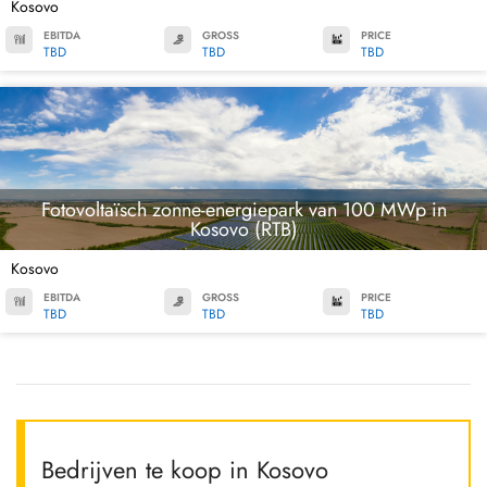
Kosovo
EBITDA
GROSS
PRICE
TBD
TBD
TBD
Fotovoltaïsch zonne-energiepark van 100 MWp in
Kosovo (RTB)
Kosovo
EBITDA
GROSS
PRICE
TBD
TBD
TBD
Bedrijven te koop in Kosovo