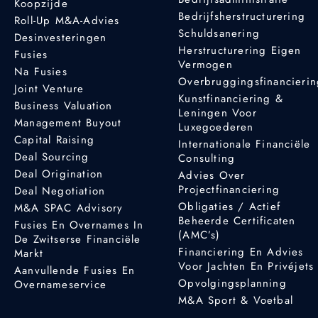
Koopzijde
Bedrijfsherstructurering
Roll-Up M&A-Advies
Schuldsanering
Desinvesteringen
Herstructurering Eigen
Fusies
Vermogen
Na Fusies
Overbruggingsfinancieri
Joint Venture
Kunstfinanciering &
Business Valuation
Leningen Voor
Management Buyout
Luxegoederen
Capital Raising
Internationale Financiële
Deal Sourcing
Consulting
Deal Origination
Advies Over
Projectfinanciering
Deal Negotiation
Obligaties / Actief
M&A SPAC Advisory
Beheerde Certificaten
Fusies En Overnames In
(AMC’s)
De Zwitserse Financiële
Financiering En Advies
Markt
Voor Jachten En Privéjets
Aanvullende Fusies En
Opvolgingsplanning
Overnameservice
M&A Sport & Voetbal