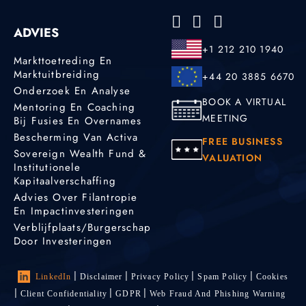
ADVIES
+1 212 210 1940
Markttoetreding En
Marktuitbreiding
+44 20 3885 6670
Onderzoek En Analyse
BOOK A VIRTUAL
Mentoring En Coaching
MEETING
Bij Fusies En Overnames
Bescherming Van Activa
FREE BUSINESS
Sovereign Wealth Fund &
VALUATION
Institutionele
Kapitaalverschaffing
Advies Over Filantropie
En Impactinvesteringen
Verblijfplaats/burgerschap
Door Investeringen
LinkedIn
Disclaimer
Privacy Policy
Spam Policy
Cookies
Client Confidentiality
GDPR
Web Fraud And Phishing Warning