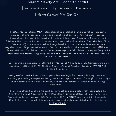
Modern Slavery Act
Code Of Conduct
Website Accessibility Statement
Trademark
Neem Contact Met Ons Op
© 2025 MergersCorp M&A International is a global brand operating through a
number of professional firms and constituent entities (“Members”) located
throughout the world to provide Investment Banking, Corporate Finance, and
Advisory Services and other client-related professional services. The Member Firms
(“Members”) are constituted and regulated in accordance with relevant local
regulatory and legal requirements. For more details on the nature of our affiliation,
please visit our Disclaimer: https://mergerscorp.com/disclaimer. MergersCorp M&A
International's franchising program is not offered to individuals or entities located
in the United States.
The franchising program is offered by MergersUK Limited, a UK Company with its
registered office at 71-75 Shelton Street, Covent Garden, London, WC2H 9JQ,
United Kingdom.
MergersCorp M&A International provides strategic business advisory services,
including preparing companies for growth and capital access. Through partnerships
with licensed investment bankers, clients can access tailored capital-raising
solutions.
U.S. Investment Banking Securities transactions are exclusively conducted by
Spektrum Capital Advisors LLC, a Registered Representative of, and Securities
Products offered through, BA Securities, LLC, a FINRA-registered broker-dealer.
Check the background of investment professionals associated with this site on
Broker Check
.