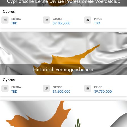
Cypriotische Eerste Divisie Professionele Voetbalclub
Cyprus
EBITDA
GROSS
PRICE
TBD
$2,106,000
TBD
Historisch vermogensbeheer
Cyprus
EBITDA
GROSS
PRICE
TBD
$1,500,000
$9,750,000