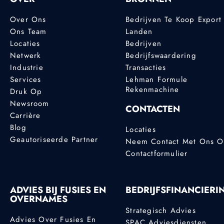
Over Ons
Bedrijven Te Koop Export
Ons Team
Landen
Locaties
Bedrijven
Netwerk
Bedrijfswaardering
Industrie
Transacties
Services
Lehman Formule
Rekenmachine
Druk Op
Newsroom
CONTACTEN
Carrière
Blog
Locaties
Geautoriseerde Partner
Neem Contact Met Ons 
Contactformulier
ADVIES BIJ FUSIES EN
BEDRIJFSFINANCIERI
OVERNAMES
Strategisch Advies
Advies Over Fusies En
SPAC Adviesdiensten