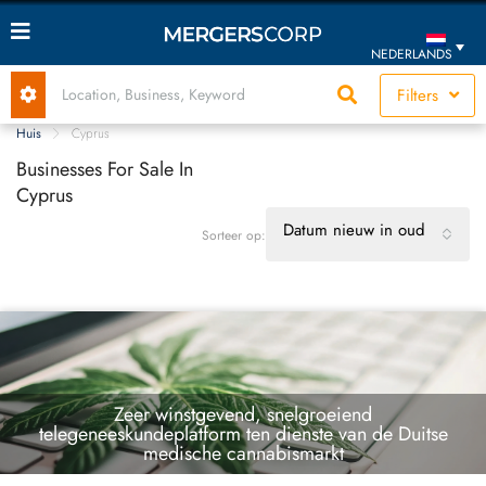
NEDERLANDS
Filters
Huis
Cyprus
Businesses For Sale In
Cyprus
Datum nieuw in oud
Sorteer op:
Zeer winstgevend, snelgroeiend
telegeneeskundeplatform ten dienste van de Duitse
medische cannabismarkt