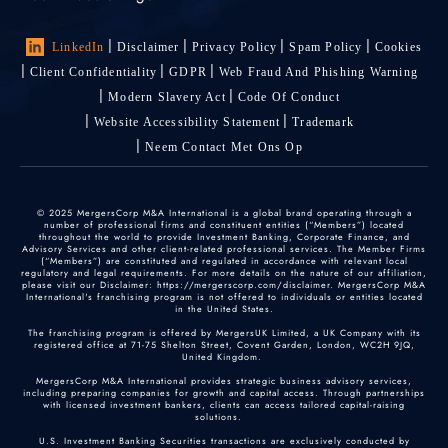
LinkedIn
Disclaimer
Privacy Policy
Spam Policy
Cookies
Client Confidentiality
GDPR
Web Fraud And Phishing Warning
Modern Slavery Act
Code Of Conduct
Website Accessibility Statement
Trademark
Neem Contact Met Ons Op
© 2025 MergersCorp M&A International is a global brand operating through a
number of professional firms and constituent entities (“Members”) located
throughout the world to provide Investment Banking, Corporate Finance, and
Advisory Services and other client-related professional services. The Member Firms
(“Members”) are constituted and regulated in accordance with relevant local
regulatory and legal requirements. For more details on the nature of our affiliation,
please visit our Disclaimer: https://mergerscorp.com/disclaimer. MergersCorp M&A
International's franchising program is not offered to individuals or entities located
in the United States.
The franchising program is offered by MergersUK Limited, a UK Company with its
registered office at 71-75 Shelton Street, Covent Garden, London, WC2H 9JQ,
United Kingdom.
MergersCorp M&A International provides strategic business advisory services,
including preparing companies for growth and capital access. Through partnerships
with licensed investment bankers, clients can access tailored capital-raising
solutions.
U.S. Investment Banking Securities transactions are exclusively conducted by