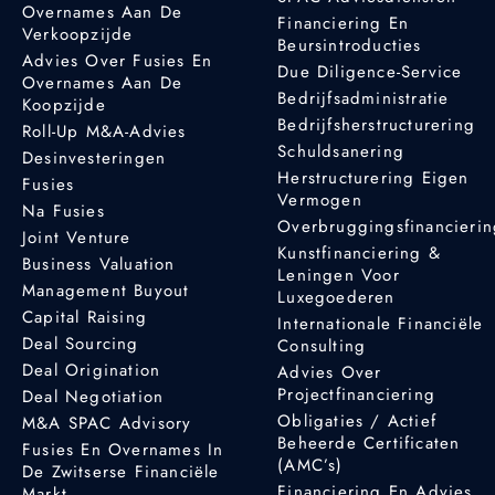
Overnames Aan De
Financiering En
Verkoopzijde
Beursintroducties
Advies Over Fusies En
Due Diligence-Service
Overnames Aan De
Bedrijfsadministratie
Koopzijde
Bedrijfsherstructurering
Roll-Up M&A-Advies
Schuldsanering
Desinvesteringen
Herstructurering Eigen
Fusies
Vermogen
Na Fusies
Overbruggingsfinancieri
Joint Venture
Kunstfinanciering &
Business Valuation
Leningen Voor
Management Buyout
Luxegoederen
Capital Raising
Internationale Financiële
Deal Sourcing
Consulting
Deal Origination
Advies Over
Projectfinanciering
Deal Negotiation
Obligaties / Actief
M&A SPAC Advisory
Beheerde Certificaten
Fusies En Overnames In
(AMC’s)
De Zwitserse Financiële
Financiering En Advies
Markt