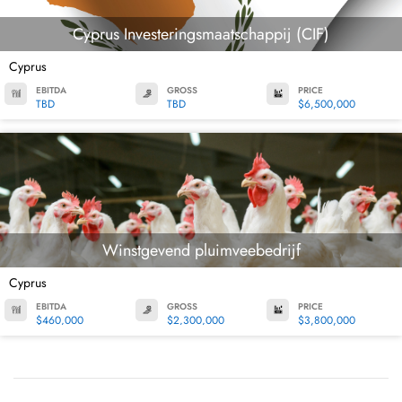
Cyprus Investeringsmaatschappij (CIF)
Cyprus
EBITDA
GROSS
PRICE
TBD
TBD
$6,500,000
Winstgevend pluimveebedrijf
Cyprus
EBITDA
GROSS
PRICE
$460,000
$2,300,000
$3,800,000