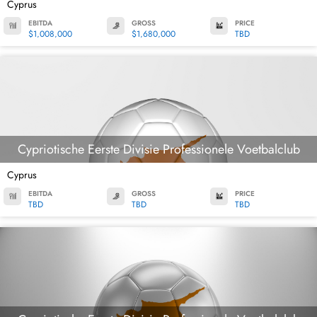
Cyprus
EBITDA
GROSS
PRICE
$1,008,000
$1,680,000
TBD
Cypriotische Eerste Divisie Professionele Voetbalclub
Cyprus
EBITDA
GROSS
PRICE
TBD
TBD
TBD