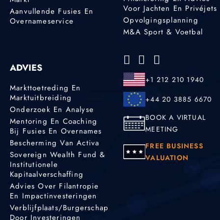
Voor Jachten En Privéjets
Aanvullende Fusies En
Opvolgingsplanning
Overnameservice
M&A Sport & Voetbal
ADVIES
+1 212 210 1940
Markttoetreding En
Marktuitbreiding
+44 20 3885 6670
Onderzoek En Analyse
BOOK A VIRTUAL
Mentoring En Coaching
MEETING
Bij Fusies En Overnames
Bescherming Van Activa
FREE BUSINESS
Sovereign Wealth Fund &
VALUATION
Institutionele
Kapitaalverschaffing
Advies Over Filantropie
En Impactinvesteringen
Verblijfplaats/burgerschap
Door Investeringen