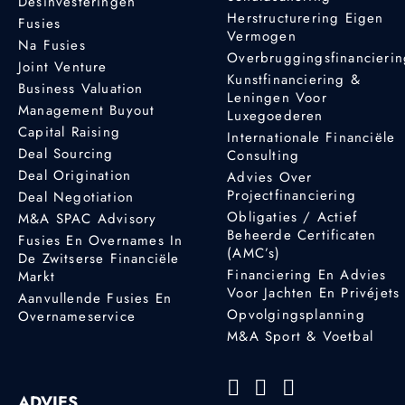
Desinvesteringen
Herstructurering Eigen
Fusies
Vermogen
Na Fusies
Overbruggingsfinancieri
Joint Venture
Kunstfinanciering &
Business Valuation
Leningen Voor
Management Buyout
Luxegoederen
Capital Raising
Internationale Financiële
Deal Sourcing
Consulting
Deal Origination
Advies Over
Projectfinanciering
Deal Negotiation
Obligaties / Actief
M&A SPAC Advisory
Beheerde Certificaten
Fusies En Overnames In
(AMC’s)
De Zwitserse Financiële
Financiering En Advies
Markt
Voor Jachten En Privéjets
Aanvullende Fusies En
Opvolgingsplanning
Overnameservice
M&A Sport & Voetbal
ADVIES