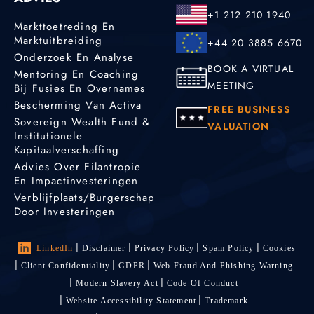
+1 212 210 1940
Markttoetreding En
Marktuitbreiding
+44 20 3885 6670
Onderzoek En Analyse
BOOK A VIRTUAL
Mentoring En Coaching
MEETING
Bij Fusies En Overnames
Bescherming Van Activa
FREE BUSINESS
Sovereign Wealth Fund &
VALUATION
Institutionele
Kapitaalverschaffing
Advies Over Filantropie
En Impactinvesteringen
Verblijfplaats/burgerschap
Door Investeringen
LinkedIn
Disclaimer
Privacy Policy
Spam Policy
Cookies
Client Confidentiality
GDPR
Web Fraud And Phishing Warning
Modern Slavery Act
Code Of Conduct
Website Accessibility Statement
Trademark