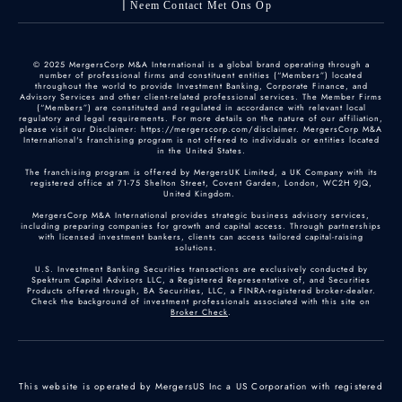
Neem Contact Met Ons Op
© 2025 MergersCorp M&A International is a global brand operating through a
number of professional firms and constituent entities (“Members”) located
throughout the world to provide Investment Banking, Corporate Finance, and
Advisory Services and other client-related professional services. The Member Firms
(“Members”) are constituted and regulated in accordance with relevant local
regulatory and legal requirements. For more details on the nature of our affiliation,
please visit our Disclaimer: https://mergerscorp.com/disclaimer. MergersCorp M&A
International's franchising program is not offered to individuals or entities located
in the United States.
The franchising program is offered by MergersUK Limited, a UK Company with its
registered office at 71-75 Shelton Street, Covent Garden, London, WC2H 9JQ,
United Kingdom.
MergersCorp M&A International provides strategic business advisory services,
including preparing companies for growth and capital access. Through partnerships
with licensed investment bankers, clients can access tailored capital-raising
solutions.
U.S. Investment Banking Securities transactions are exclusively conducted by
Spektrum Capital Advisors LLC, a Registered Representative of, and Securities
Products offered through, BA Securities, LLC, a FINRA-registered broker-dealer.
Check the background of investment professionals associated with this site on
Broker Check
.
This website is operated by MergersUS Inc a US Corporation with registered