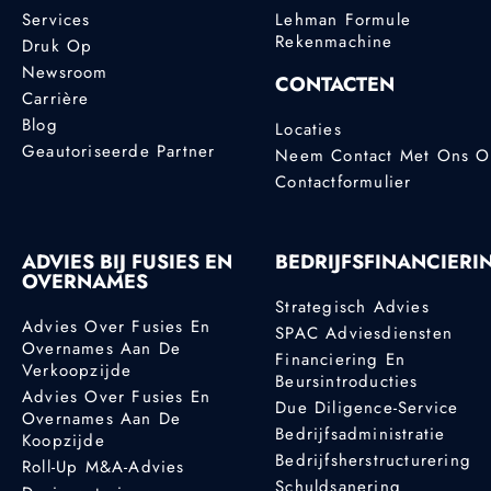
Services
Lehman Formule
Rekenmachine
Druk Op
Newsroom
CONTACTEN
Carrière
Blog
Locaties
Geautoriseerde Partner
Neem Contact Met Ons 
Contactformulier
ADVIES BIJ FUSIES EN
BEDRIJFSFINANCIERI
OVERNAMES
Strategisch Advies
Advies Over Fusies En
SPAC Adviesdiensten
Overnames Aan De
Financiering En
Verkoopzijde
Beursintroducties
Advies Over Fusies En
Due Diligence-Service
Overnames Aan De
Bedrijfsadministratie
Koopzijde
Bedrijfsherstructurering
Roll-Up M&A-Advies
Schuldsanering