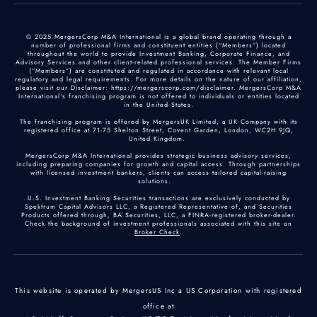
© 2025 MergersCorp M&A International is a global brand operating through a
number of professional firms and constituent entities (“Members”) located
throughout the world to provide Investment Banking, Corporate Finance, and
Advisory Services and other client-related professional services. The Member Firms
(“Members”) are constituted and regulated in accordance with relevant local
regulatory and legal requirements. For more details on the nature of our affiliation,
please visit our Disclaimer: https://mergerscorp.com/disclaimer. MergersCorp M&A
International's franchising program is not offered to individuals or entities located
in the United States.
The franchising program is offered by MergersUK Limited, a UK Company with its
registered office at 71-75 Shelton Street, Covent Garden, London, WC2H 9JQ,
United Kingdom.
MergersCorp M&A International provides strategic business advisory services,
including preparing companies for growth and capital access. Through partnerships
with licensed investment bankers, clients can access tailored capital-raising
solutions.
U.S. Investment Banking Securities transactions are exclusively conducted by
Spektrum Capital Advisors LLC, a Registered Representative of, and Securities
Products offered through, BA Securities, LLC, a FINRA-registered broker-dealer.
Check the background of investment professionals associated with this site on
Broker Check
.
This website is operated by MergersUS Inc a US Corporation with registered
office at