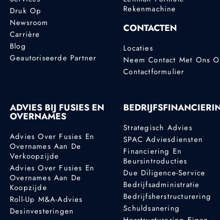
Rekenmachine
Druk Op
Newsroom
CONTACTEN
Carrière
Blog
Locaties
Geautoriseerde Partner
Neem Contact Met Ons 
Contactformulier
ADVIES BIJ FUSIES EN
BEDRIJFSFINANCIERI
OVERNAMES
Strategisch Advies
Advies Over Fusies En
SPAC Adviesdiensten
Overnames Aan De
Financiering En
Verkoopzijde
Beursintroducties
Advies Over Fusies En
Due Diligence-Service
Overnames Aan De
Bedrijfsadministratie
Koopzijde
Bedrijfsherstructurering
Roll-Up M&A-Advies
Schuldsanering
Desinvesteringen
Herstructurering Eigen