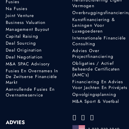
Fusies
Vermogen
Na Fusies
Overbruggingsfinancieri
Joint Venture
Kunstfinanciering &
Business Valuation
Leningen Voor
Management Buyout
Luxegoederen
Capital Raising
Internationale Financiële
Deal Sourcing
Consulting
Deal Origination
Advies Over
Projectfinanciering
Deal Negotiation
Obligaties / Actief
M&A SPAC Advisory
Beheerde Certificaten
Fusies En Overnames In
(AMC’s)
De Zwitserse Financiële
Financiering En Advies
Markt
Voor Jachten En Privéjets
Aanvullende Fusies En
Opvolgingsplanning
Overnameservice
M&A Sport & Voetbal
ADVIES