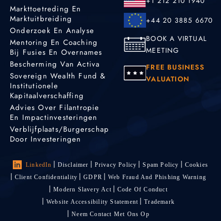
+1 212 210 1940
Markttoetreding En
Marktuitbreiding
+44 20 3885 6670
Onderzoek En Analyse
BOOK A VIRTUAL
Mentoring En Coaching
MEETING
Bij Fusies En Overnames
Bescherming Van Activa
FREE BUSINESS
Sovereign Wealth Fund &
VALUATION
Institutionele
Kapitaalverschaffing
Advies Over Filantropie
En Impactinvesteringen
Verblijfplaats/burgerschap
Door Investeringen
LinkedIn
Disclaimer
Privacy Policy
Spam Policy
Cookies
Client Confidentiality
GDPR
Web Fraud And Phishing Warning
Modern Slavery Act
Code Of Conduct
Website Accessibility Statement
Trademark
Neem Contact Met Ons Op