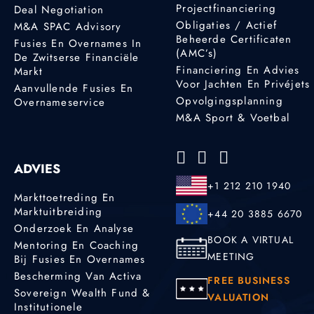
Projectfinanciering
Deal Negotiation
Obligaties / Actief
M&A SPAC Advisory
Beheerde Certificaten
Fusies En Overnames In
(AMC’s)
De Zwitserse Financiële
Financiering En Advies
Markt
Voor Jachten En Privéjets
Aanvullende Fusies En
Opvolgingsplanning
Overnameservice
M&A Sport & Voetbal
ADVIES
+1 212 210 1940
Markttoetreding En
Marktuitbreiding
+44 20 3885 6670
Onderzoek En Analyse
BOOK A VIRTUAL
Mentoring En Coaching
MEETING
Bij Fusies En Overnames
Bescherming Van Activa
FREE BUSINESS
Sovereign Wealth Fund &
VALUATION
Institutionele