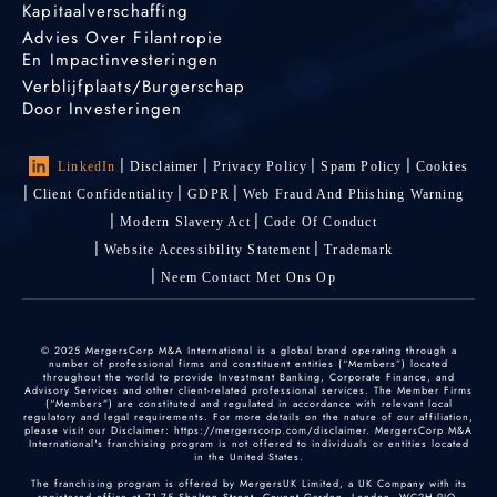
Kapitaalverschaffing
Advies Over Filantropie
En Impactinvesteringen
Verblijfplaats/burgerschap
Door Investeringen
LinkedIn
Disclaimer
Privacy Policy
Spam Policy
Cookies
Client Confidentiality
GDPR
Web Fraud And Phishing Warning
Modern Slavery Act
Code Of Conduct
Website Accessibility Statement
Trademark
Neem Contact Met Ons Op
© 2025 MergersCorp M&A International is a global brand operating through a
number of professional firms and constituent entities (“Members”) located
throughout the world to provide Investment Banking, Corporate Finance, and
Advisory Services and other client-related professional services. The Member Firms
(“Members”) are constituted and regulated in accordance with relevant local
regulatory and legal requirements. For more details on the nature of our affiliation,
please visit our Disclaimer: https://mergerscorp.com/disclaimer. MergersCorp M&A
International's franchising program is not offered to individuals or entities located
in the United States.
The franchising program is offered by MergersUK Limited, a UK Company with its
registered office at 71-75 Shelton Street, Covent Garden, London, WC2H 9JQ,