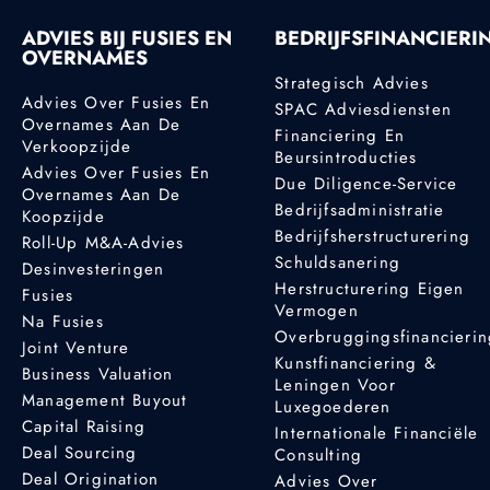
ADVIES BIJ FUSIES EN
BEDRIJFSFINANCIERI
OVERNAMES
Strategisch Advies
Advies Over Fusies En
SPAC Adviesdiensten
Overnames Aan De
Financiering En
Verkoopzijde
Beursintroducties
Advies Over Fusies En
Due Diligence-Service
Overnames Aan De
Bedrijfsadministratie
Koopzijde
Bedrijfsherstructurering
Roll-Up M&A-Advies
Schuldsanering
Desinvesteringen
Herstructurering Eigen
Fusies
Vermogen
Na Fusies
Overbruggingsfinancieri
Joint Venture
Kunstfinanciering &
Business Valuation
Leningen Voor
Management Buyout
Luxegoederen
Capital Raising
Internationale Financiële
Deal Sourcing
Consulting
Deal Origination
Advies Over