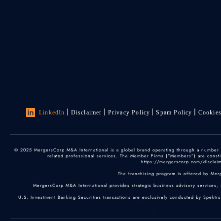
LinkedIn
Disclaimer
Privacy Policy
Spam Policy
Cookie
© 2025 MergersCorp M&A International is a global brand operating through a number of
related professional services. The Member Firms (“Members”) are constitu
https://mergerscorp.com/disclaime
The franchising program is offered by Mer
MergersCorp M&A International provides strategic business advisory services, 
U.S. Investment Banking Securities transactions are exclusively conducted by Spektr