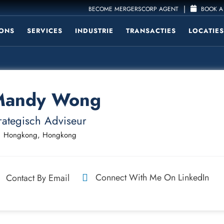
|
BECOME MERGERSCORP AGENT
BOOK A 
ONS
SERVICES
INDUSTRIE
TRANSACTIES
LOCATIES
Mandy Wong
rategisch Adviseur
Hongkong, Hongkong
Connect With Me On LinkedIn
Contact By Email