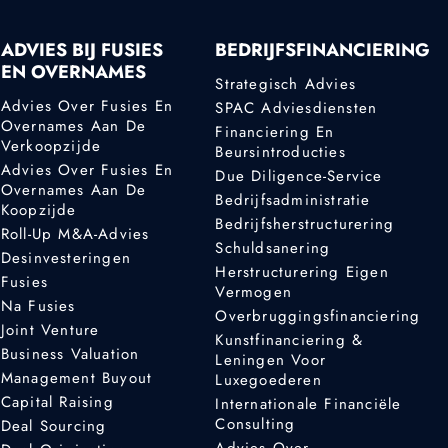
ADVIES BIJ FUSIES
BEDRIJFSFINANCIERING
EN OVERNAMES
Strategisch Advies
Advies Over Fusies En
SPAC Adviesdiensten
Overnames Aan De
Financiering En
Verkoopzijde
Beursintroducties
Advies Over Fusies En
Due Diligence-Service
Overnames Aan De
Bedrijfsadministratie
Koopzijde
Bedrijfsherstructurering
Roll-Up M&A-Advies
Schuldsanering
Desinvesteringen
Herstructurering Eigen
Fusies
Vermogen
Na Fusies
Overbruggingsfinanciering
Joint Venture
Kunstfinanciering &
Business Valuation
Leningen Voor
Management Buyout
Luxegoederen
Capital Raising
Internationale Financiële
Consulting
Deal Sourcing
Advies Over