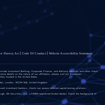
n Slavery Act
Code Of Conduct
Website Accessibility Statement
rovide Investment Banking, Corporate Finance, and Advisory Services and other client-
re details on the nature of our affiliation, please visit our Disclaimer:
ties located in the United States.
 Garden, London, WC2H 9JQ, United Kingdom.
sed investment bankers, clients can access tailored capital-raising solutions.
rough, BA Securities, LLC, a FINRA-registered broker-dealer. Check the background of