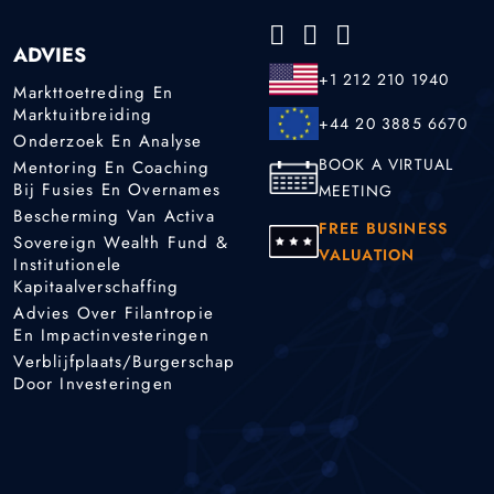
ADVIES
+1 212 210 1940
Markttoetreding En
Marktuitbreiding
+44 20 3885 6670
Onderzoek En Analyse
BOOK A VIRTUAL
Mentoring En Coaching
Bij Fusies En Overnames
MEETING
Bescherming Van Activa
FREE BUSINESS
Sovereign Wealth Fund &
VALUATION
Institutionele
Kapitaalverschaffing
Advies Over Filantropie
En Impactinvesteringen
Verblijfplaats/burgerschap
Door Investeringen