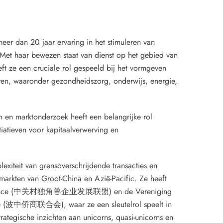
meer dan 20 jaar ervaring in het stimuleren van
. Met haar bewezen staat van dienst op het gebied van
eeft ze een cruciale rol gespeeld bij het vormgeven
oren, waaronder gezondheidszorg, onderwijs, energie,
n en marktonderzoek heeft een belangrijke rol
iatieven voor kapitaalverwerving en
lexiteit van grensoverschrijdende transacties en
 markten van Groot-China en Azië-Pacific. Ze heeft
n Alliance (中关村独角兽企业发展联盟) en de Vereniging
ice (波中侨商联合会), waar ze een sleutelrol speelt in
rategische inzichten aan unicorns, quasi-unicorns en