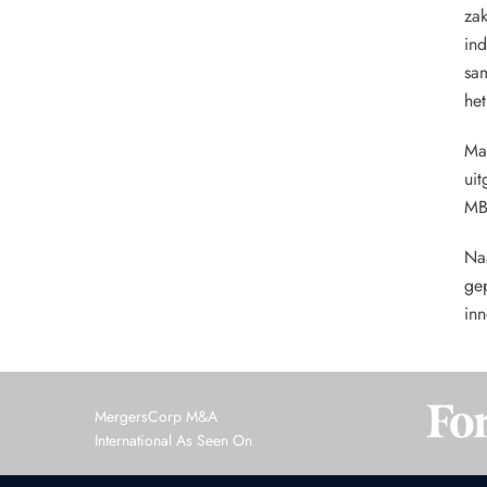
zak
ind
sa
het
Ma
uit
MB
Naa
gep
inn
MergersCorp M&A
International As Seen On