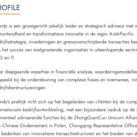
ROFILE
dy is een groeigericht zakelijk leider en strategisch adviseur met 
muntendheid en transformatieve innovatie in de regio Azië-Pacific
rijfsstrategie, investeringen en grensoverschrijdende transacties h
 het succes van snelgroeiende organisaties in uiteenlopende sect
 en IT.
r diepgaande expertise in financiële analyse, waarderingsmodelle
peeld bij de ondersteuning van complexe fusies en overnames, init
rijfsherstructureringen.
dy’s praktijk richt zich op het begeleiden van cliënten bij de comp
ernationale bedrijfsontwikkeling, met een bijzondere nadruk op de
menteel adviserende functies bij de ZhongGuanCun Unicor
n Chinese Ondernemers in Polen, Chongqing Representative Off
 bedenken van innovatieve transactiestructuren en het bieden van st