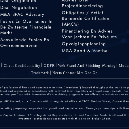
Deal Origination
Projectfinanciering
Deal Negotiation
Obligaties / Actief
M&A SPAC Advisory
Beheerde Certificaten
Fusies En Overnames In
(AMC’s)
De Zwitserse Financiële
Financiering En Advies
Markt
Voor Jachten En Privéjets
Aanvullende Fusies En
Opvolgingsplanning
Overnameservice
M&A Sport & Voetbal
s
Client Confidentiality
GDPR
Web Fraud And Phishing Warning
Moder
Trademark
Neem Contact Met Ons Op
 professional firms and constituent entities (“Members”) located throughout the world to p
ted and regulated in accordance with relevant local regulatory and legal requirements. For mo
r. MergersCorp M&A International's franchising program is not offered to individuals or enti
gersUK Limited, a UK Company with its registered office at 71-75 Shelton Street, Covent
including preparing companies for growth and capital access. Through partnerships with licen
um Capital Advisors LLC, a Registered Representative of, and Securities Products offered th
investment professionals associated with this site on
Broker Check
.