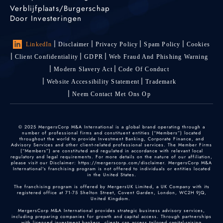
Verblijfplaats/burgerschap
Door Investeringen
LinkedIn
Disclaimer
Privacy Policy
Spam Policy
Cookies
Client Confidentiality
GDPR
Web Fraud And Phishing Warning
Modern Slavery Act
Code Of Conduct
Website Accessibility Statement
Trademark
Neem Contact Met Ons Op
© 2025 MergersCorp M&A International is a global brand operating through a
number of professional firms and constituent entities (“Members”) located
throughout the world to provide Investment Banking, Corporate Finance, and
Advisory Services and other client-related professional services. The Member Firms
(“Members”) are constituted and regulated in accordance with relevant local
regulatory and legal requirements. For more details on the nature of our affiliation,
please visit our Disclaimer: https://mergerscorp.com/disclaimer. MergersCorp M&A
International's franchising program is not offered to individuals or entities located
in the United States.
The franchising program is offered by MergersUK Limited, a UK Company with its
registered office at 71-75 Shelton Street, Covent Garden, London, WC2H 9JQ,
United Kingdom.
MergersCorp M&A International provides strategic business advisory services,
including preparing companies for growth and capital access. Through partnerships
with licensed investment bankers, clients can access tailored capital-raising