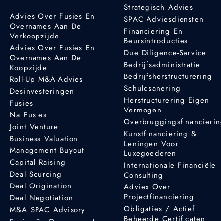
Strategisch Advies
Advies Over Fusies En
SPAC Adviesdiensten
Overnames Aan De
Financiering En
Verkoopzijde
Beursintroducties
Advies Over Fusies En
Due Diligence-Service
Overnames Aan De
Bedrijfsadministratie
Koopzijde
Bedrijfsherstructurering
Roll-Up M&A-Advies
Schuldsanering
Desinvesteringen
Herstructurering Eigen
Fusies
Vermogen
Na Fusies
Overbruggingsfinancieri
Joint Venture
Kunstfinanciering &
Business Valuation
Leningen Voor
Management Buyout
Luxegoederen
Capital Raising
Internationale Financiële
Deal Sourcing
Consulting
Deal Origination
Advies Over
Projectfinanciering
Deal Negotiation
Obligaties / Actief
M&A SPAC Advisory
Beheerde Certificaten