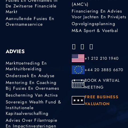
Fusies En Overnames In
(AMC’s)
De Zwitserse Financiële
Financiering En Advies
Markt
Voor Jachten En Privéjets
Aanvullende Fusies En
Opvolgingsplanning
Overnameservice
M&A Sport & Voetbal
ADVIES
+1 212 210 1940
Markttoetreding En
Marktuitbreiding
+44 20 3885 6670
Onderzoek En Analyse
BOOK A VIRTUAL
Mentoring En Coaching
MEETING
Bij Fusies En Overnames
Bescherming Van Activa
FREE BUSINESS
Sovereign Wealth Fund &
VALUATION
Institutionele
Kapitaalverschaffing
Advies Over Filantropie
En Impactinvesteringen