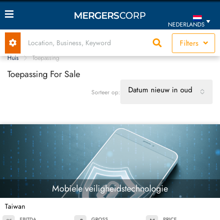
NEDERLANDS
Filters
Huis
Toepassing
Toepassing For Sale
Datum nieuw in oud
Sorteer op:
Mobiele veiligheidstechnologie
Taiwan
EBITDA
GROSS
PRICE