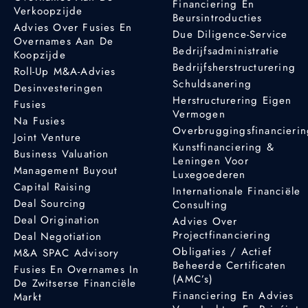
Financiering En
Verkoopzijde
Beursintroducties
Advies Over Fusies En
Due Diligence-Service
Overnames Aan De
Bedrijfsadministratie
Koopzijde
Bedrijfsherstructurering
Roll-Up M&A-Advies
Schuldsanering
Desinvesteringen
Herstructurering Eigen
Fusies
Vermogen
Na Fusies
Overbruggingsfinancieri
Joint Venture
Kunstfinanciering &
Business Valuation
Leningen Voor
Management Buyout
Luxegoederen
Capital Raising
Internationale Financiële
Deal Sourcing
Consulting
Deal Origination
Advies Over
Projectfinanciering
Deal Negotiation
Obligaties / Actief
M&A SPAC Advisory
Beheerde Certificaten
Fusies En Overnames In
(AMC’s)
De Zwitserse Financiële
Financiering En Advies
Markt