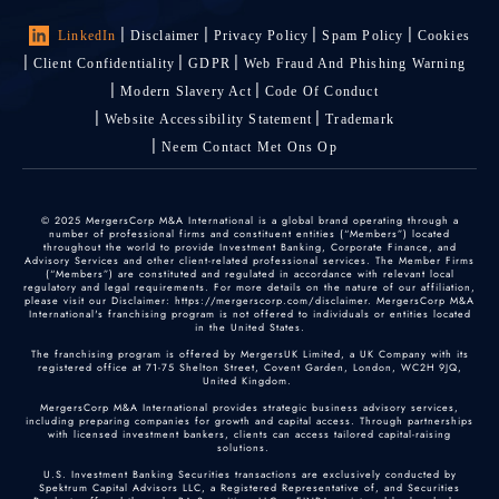
LinkedIn
Disclaimer
Privacy Policy
Spam Policy
Cookies
Client Confidentiality
GDPR
Web Fraud And Phishing Warning
Modern Slavery Act
Code Of Conduct
Website Accessibility Statement
Trademark
Neem Contact Met Ons Op
© 2025 MergersCorp M&A International is a global brand operating through a
number of professional firms and constituent entities (“Members”) located
throughout the world to provide Investment Banking, Corporate Finance, and
Advisory Services and other client-related professional services. The Member Firms
(“Members”) are constituted and regulated in accordance with relevant local
regulatory and legal requirements. For more details on the nature of our affiliation,
please visit our Disclaimer: https://mergerscorp.com/disclaimer. MergersCorp M&A
International's franchising program is not offered to individuals or entities located
in the United States.
The franchising program is offered by MergersUK Limited, a UK Company with its
registered office at 71-75 Shelton Street, Covent Garden, London, WC2H 9JQ,
United Kingdom.
MergersCorp M&A International provides strategic business advisory services,
including preparing companies for growth and capital access. Through partnerships
with licensed investment bankers, clients can access tailored capital-raising
solutions.
U.S. Investment Banking Securities transactions are exclusively conducted by
Spektrum Capital Advisors LLC, a Registered Representative of, and Securities