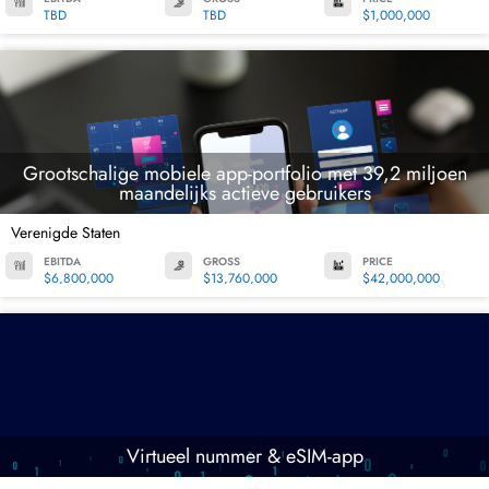
TBD
TBD
$1,000,000
Grootschalige mobiele app-portfolio met 39,2 miljoen
maandelijks actieve gebruikers
Verenigde Staten
EBITDA
GROSS
PRICE
$6,800,000
$13,760,000
$42,000,000
Virtueel nummer & eSIM-app