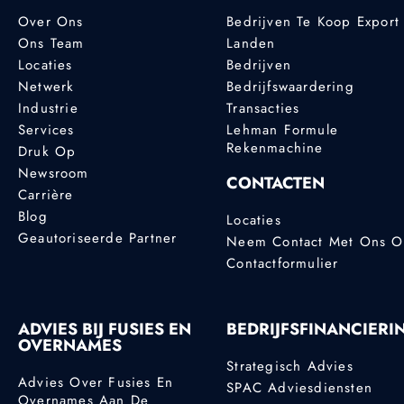
Over Ons
Bedrijven Te Koop Export
Ons Team
Landen
Locaties
Bedrijven
Netwerk
Bedrijfswaardering
Industrie
Transacties
Services
Lehman Formule
Rekenmachine
Druk Op
Newsroom
CONTACTEN
Carrière
Blog
Locaties
Geautoriseerde Partner
Neem Contact Met Ons 
Contactformulier
ADVIES BIJ FUSIES EN
BEDRIJFSFINANCIERI
OVERNAMES
Strategisch Advies
Advies Over Fusies En
SPAC Adviesdiensten
Overnames Aan De