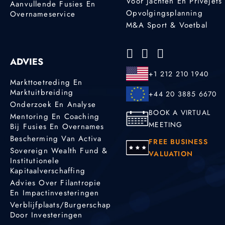
Voor Jachten En Privéjets
Aanvullende Fusies En
Opvolgingsplanning
Overnameservice
M&A Sport & Voetbal
ADVIES
+1 212 210 1940
Markttoetreding En
Marktuitbreiding
+44 20 3885 6670
Onderzoek En Analyse
BOOK A VIRTUAL
Mentoring En Coaching
MEETING
Bij Fusies En Overnames
Bescherming Van Activa
FREE BUSINESS
Sovereign Wealth Fund &
VALUATION
Institutionele
Kapitaalverschaffing
Advies Over Filantropie
En Impactinvesteringen
Verblijfplaats/burgerschap
Door Investeringen